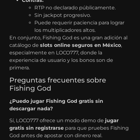
Contras:
RTP no declarado públicamente.
Sin jackpot progresivo.
Puede requerir paciencia para lograr
los multiplicadores altos.
En conjunto, Fishing God es una gran adición al
catálogo de
slots online seguros en México
,
especialmente en LOCO777, donde la
experiencia de usuario y los bonos son de
primera.
Preguntas frecuentes sobre
Fishing God
¿Puedo jugar Fishing God gratis sin
descargar nada?
Sí, LOCO777 ofrece un modo demo de
jugar
gratis sin registrarse
para que pruebes Fishing
God antes de apostar con dinero real.