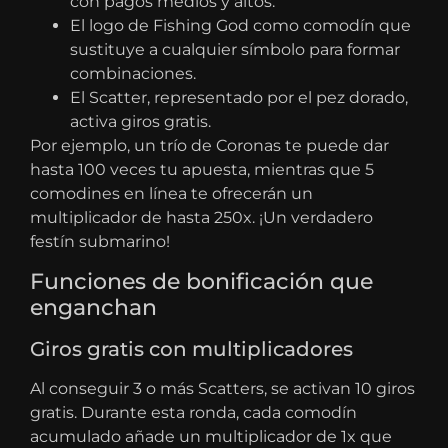
con pagos medios y altos.
El logo de Fishing God como comodín que
sustituye a cualquier símbolo para formar
combinaciones.
El Scatter, representado por el pez dorado,
activa giros gratis.
Por ejemplo, un trío de Coronas te puede dar
hasta 100 veces tu apuesta, mientras que 5
comodines en línea te ofrecerán un
multiplicador de hasta 250x. ¡Un verdadero
festín submarino!
Funciones de bonificación que
enganchan
Giros gratis con multiplicadores
Al conseguir 3 o más Scatters, se activan 10 giros
gratis. Durante esta ronda, cada comodín
acumulado añade un multiplicador de 1x que