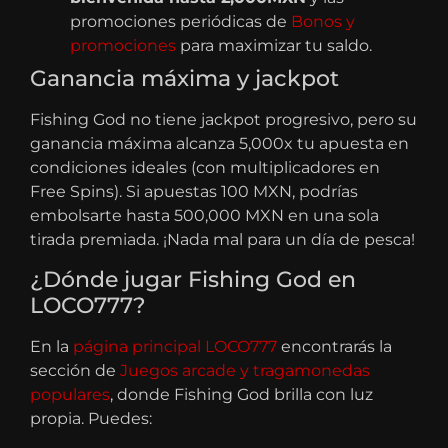
promociones periódicas de
Bonos y
promociones
para maximizar tu saldo.
Ganancia máxima y jackpot
Fishing God no tiene jackpot progresivo, pero su
ganancia máxima alcanza 5,000x tu apuesta en
condiciones ideales (con multiplicadores en
Free Spins). Si apuestas 100 MXN, podrías
embolsarte hasta 500,000 MXN en una sola
tirada premiada. ¡Nada mal para un día de pesca!
¿Dónde jugar Fishing God en
LOCO777?
En la
página principal LOCO777
encontrarás la
sección de
Juegos arcade y tragamonedas
populares
, donde Fishing God brilla con luz
propia. Puedes: