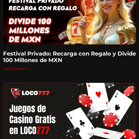
Festival Privado: Recarga con Regalo y Divide
100 Millones de MXN
Ver artículo »