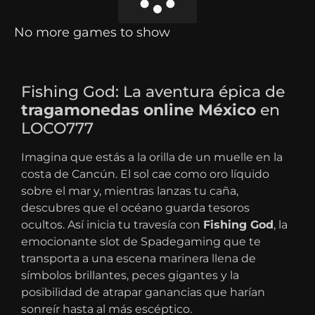
No more games to show
Fishing God: La aventura épica de
tragamonedas online México
en
LOCO777
Imagina que estás a la orilla de un muelle en la
costa de Cancún. El sol cae como oro líquido
sobre el mar y, mientras lanzas tu caña,
descubres que el océano guarda tesoros
ocultos. Así inicia tu travesía con
Fishing God
, la
emocionante slot de Spadegaming que te
transporta a una escena marinera llena de
símbolos brillantes, peces gigantes y la
posibilidad de atrapar ganancias que harían
sonreír hasta al más escéptico.