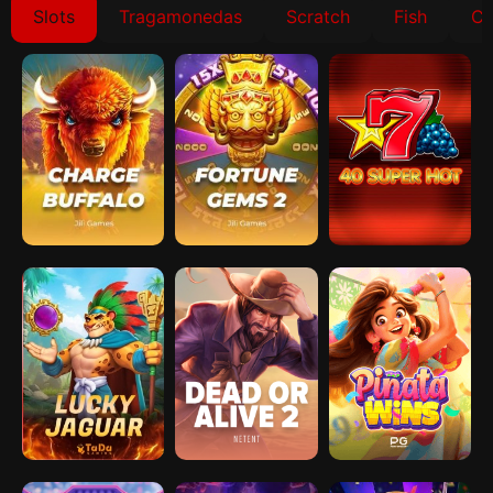
Slots
Tragamonedas
Scratch
Fish
Cr