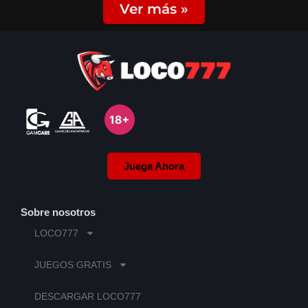
Ver más »
Juega Ahora
Sobre nosotros
LOCO777
JUEGOS GRATIS
DESCARGAR LOCO777