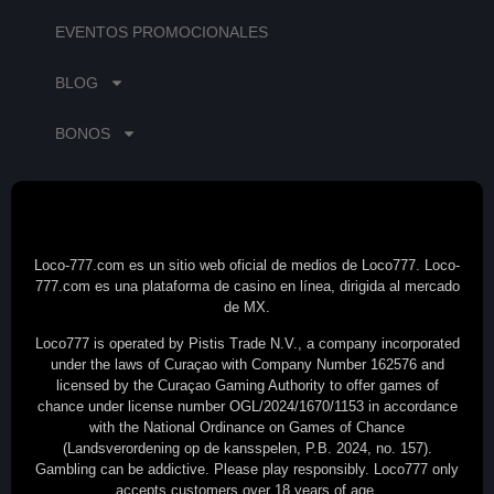
EVENTOS PROMOCIONALES
BLOG
BONOS
Loco-777.com es un sitio web oficial de medios de Loco777. Loco-
777.com es una plataforma de casino en línea, dirigida al mercado
de MX.
Loco777 is operated by Pistis Trade N.V., a company incorporated
under the laws of Curaçao with Company Number 162576 and
licensed by the Curaçao Gaming Authority to offer games of
chance under license number OGL/2024/1670/1153 in accordance
with the National Ordinance on Games of Chance
(Landsverordening op de kansspelen, P.B. 2024, no. 157).
Gambling can be addictive. Please play responsibly. Loco777 only
accepts customers over 18 years of age.