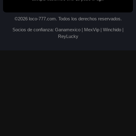
©2026
loco-777.com
. Todos los derechos reservados.
Socios de confianza:
Ganamexico | MexVip | Winchido |
ReyLucky