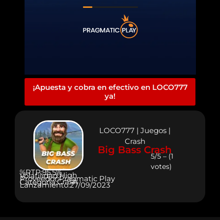
¡Apuesta y cobra en efectivo en LOCO777
ya!
LOCO777
|
Juegos
|
Crash
Big Bass Crash
5/5 – (1
votes)
95.5%
%RTP:
High
Volatilidad:
Pragmatic Play
Proveedor:
Crash
Categoría:
27/09/2023
Lanzamiento: