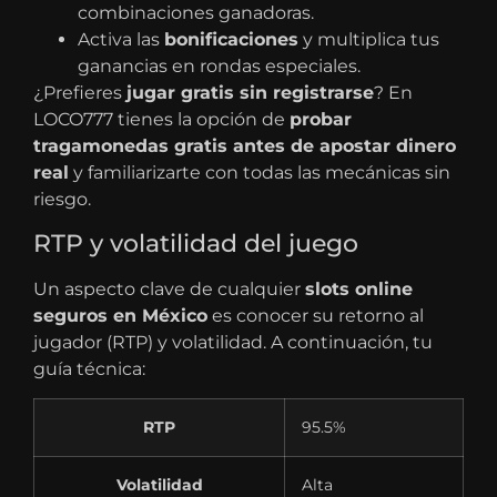
combinaciones ganadoras.
Activa las
bonificaciones
y multiplica tus
ganancias en rondas especiales.
¿Prefieres
jugar gratis sin registrarse
? En
LOCO777 tienes la opción de
probar
tragamonedas gratis antes de apostar dinero
real
y familiarizarte con todas las mecánicas sin
riesgo.
RTP y volatilidad del juego
Un aspecto clave de cualquier
slots online
seguros en México
es conocer su retorno al
jugador (RTP) y volatilidad. A continuación, tu
guía técnica:
RTP
95.5%
Volatilidad
Alta