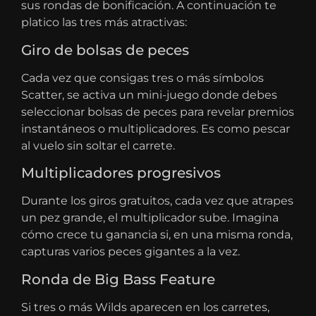
sus rondas de bonificación. A continuación te
platico las tres más atractivas:
Giro de bolsas de peces
Cada vez que consigas tres o más símbolos
Scatter, se activa un mini-juego donde debes
seleccionar bolsas de peces para revelar premios
instantáneos o multiplicadores. Es como pescar
al vuelo sin soltar el carrete.
Multiplicadores progresivos
Durante los giros gratuitos, cada vez que atrapes
un pez grande, el multiplicador sube. Imagina
cómo crece tu ganancia si, en una misma ronda,
capturas varios peces gigantes a la vez.
Ronda de Big Bass Feature
Si tres o más Wilds aparecen en los carretes,