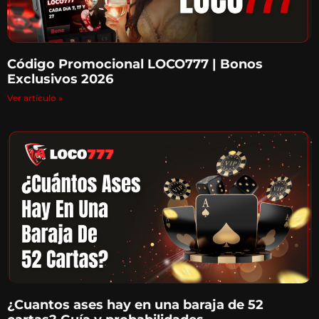
Código Promocional LOCO777 | Bonos
Exclusivos 2026
Ver artículo »
¿Cuantos ases hay en una baraja de 52