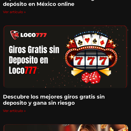
depósito en México online
Ver artículo »
Descubre los mejores giros gratis sin
deposito y gana sin riesgo
Ver artículo »