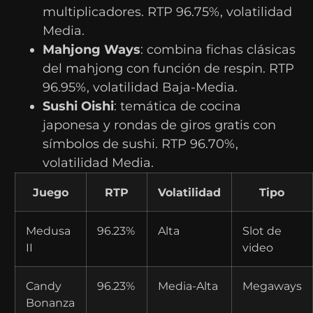
multiplicadores. RTP 96.75%, volatilidad
Media.
Mahjong Ways
: combina fichas clásicas
del mahjong con función de respin. RTP
96.95%, volatilidad Baja-Media.
Sushi Oishi
: temática de cocina
japonesa y rondas de giros gratis con
símbolos de sushi. RTP 96.70%,
volatilidad Media.
Juego
RTP
Volatilidad
Tipo
Medusa
96.23%
Alta
Slot de
II
video
Candy
96.23%
Media-Alta
Megaways
Bonanza