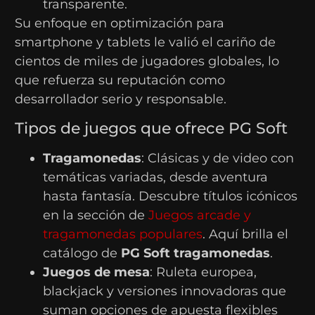
transparente.
Su enfoque en optimización para
smartphone y tablets le valió el cariño de
cientos de miles de jugadores globales, lo
que refuerza su reputación como
desarrollador serio y responsable.
Tipos de juegos que ofrece PG Soft
Tragamonedas
: Clásicas y de video con
temáticas variadas, desde aventura
hasta fantasía. Descubre títulos icónicos
en la sección de
Juegos arcade y
tragamonedas populares
. Aquí brilla el
catálogo de
PG Soft tragamonedas
.
Juegos de mesa
: Ruleta europea,
blackjack y versiones innovadoras que
suman opciones de apuesta flexibles