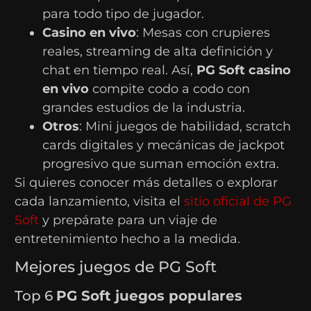
para todo tipo de jugador.
Casino en vivo
: Mesas con crupieres
reales, streaming de alta definición y
chat en tiempo real. Así,
PG Soft casino
en vivo
compite codo a codo con
grandes estudios de la industria.
Otros
: Mini juegos de habilidad, scratch
cards digitales y mecánicas de jackpot
progresivo que suman emoción extra.
Si quieres conocer más detalles o explorar
cada lanzamiento, visita el
sitio oficial de PG
Soft
y prepárate para un viaje de
entretenimiento hecho a la medida.
Mejores juegos de PG Soft
Top 6
PG Soft juegos populares