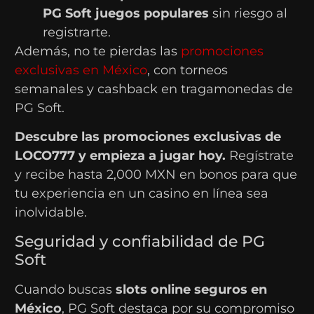
PG Soft juegos populares
sin riesgo al
registrarte.
Además, no te pierdas las
promociones
exclusivas en México
, con torneos
semanales y cashback en tragamonedas de
PG Soft.
Descubre las promociones exclusivas de
LOCO777 y empieza a jugar hoy.
Regístrate
y recibe hasta 2,000 MXN en bonos para que
tu experiencia en un casino en línea sea
inolvidable.
Seguridad y confiabilidad de PG
Soft
Cuando buscas
slots online seguros en
México
, PG Soft destaca por su compromiso