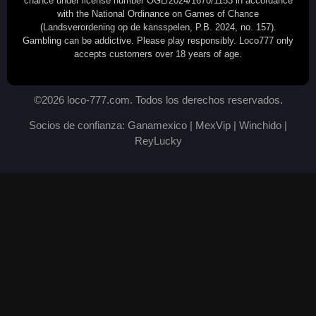
chance under license number OGL/2024/1670/1153 in accordance
with the National Ordinance on Games of Chance
(Landsverordening op de kansspelen, P.B. 2024, no. 157).
Gambling can be addictive. Please play responsibly. Loco777 only
accepts customers over 18 years of age.
©2026
loco-777.com
. Todos los derechos reservados.
Socios de confianza:
Ganamexico | MexVip | Winchido |
ReyLucky