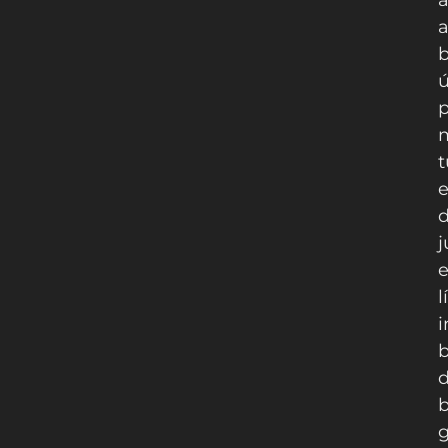
b
ú
p
m
t
e
l
i
b
g