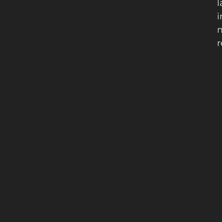
l
i
r