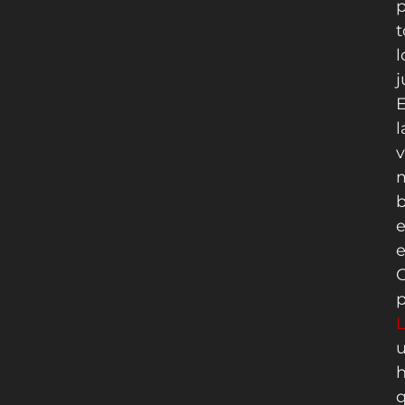
p
t
l
j
E
l
v
e
e