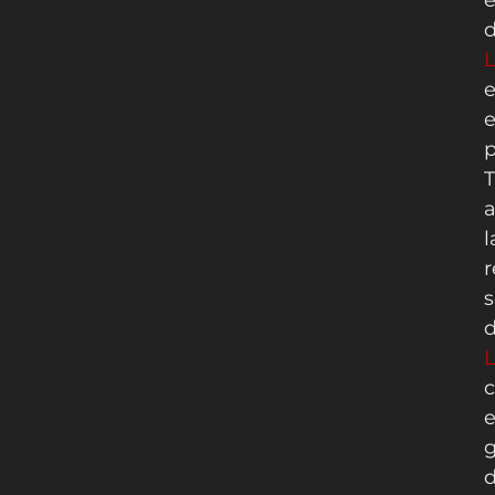
e
p
a
l
r
s
e