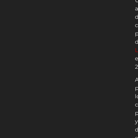
a
c
2
A
l
c
y