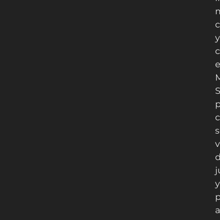
c
y
M
p
s
v
j
y
a