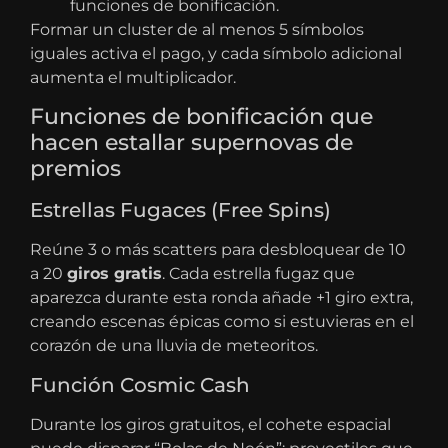
funciones de bonificación.
Formar un cluster de al menos 5 símbolos
iguales activa el pago, y cada símbolo adicional
aumenta el multiplicador.
Funciones de bonificación que
hacen estallar supernovas de
premios
Estrellas Fugaces (Free Spins)
Reúne 3 o más scatters para desbloquear de 10
a 20
giros gratis
. Cada estrella fugaz que
aparezca durante esta ronda añade +1 giro extra,
creando escenas épicas como si estuvieras en el
corazón de una lluvia de meteoritos.
Función Cosmic Cash
Durante los giros gratuitos, el cohete espacial