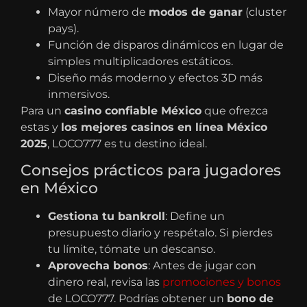
Mayor número de
modos de ganar
(cluster
pays).
Función de disparos dinámicos en lugar de
simples multiplicadores estáticos.
Diseño más moderno y efectos 3D más
inmersivos.
Para un
casino confiable México
que ofrezca
estas y
los mejores casinos en línea México
2025
, LOCO777 es tu destino ideal.
Consejos prácticos para jugadores
en México
Gestiona tu bankroll
: Define un
presupuesto diario y respétalo. Si pierdes
tu límite, tómate un descanso.
Aprovecha bonos
: Antes de jugar con
dinero real, revisa las
promociones y bonos
de LOCO777. Podrías obtener un
bono de