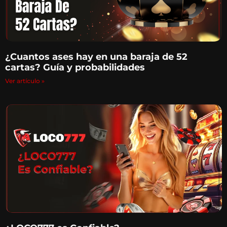
¿Cuantos ases hay en una baraja de 52
cartas? Guía y probabilidades
Ver artículo »