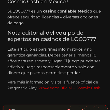
Cosmic Cash en México?
Sí, LOCO777 es un
casino confiable México
que
ofrece seguridad, licencias y diversas opciones
de pago.
Nota editorial del equipo de
expertos en casinos de LOCO777
Este artículo es para fines informativos y no
garantiza ganancias. Debes tener al menos 18
años para registrarte y jugar. El juego puede ser
adictivo; juega responsablemente y solo con
dinero que puedas permitirte perder.
Para más información, visita la fuente oficial de
Pragmatic Play:
Proveedor Oficial – Cosmic Cash
.