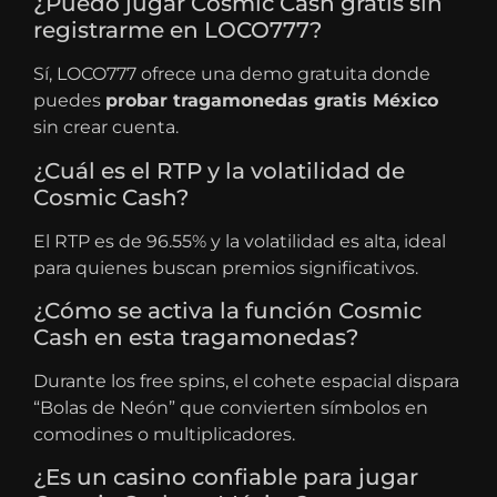
¿Puedo jugar Cosmic Cash gratis sin
registrarme en LOCO777?
Sí, LOCO777 ofrece una demo gratuita donde
puedes
probar tragamonedas gratis México
sin crear cuenta.
¿Cuál es el RTP y la volatilidad de
Cosmic Cash?
El RTP es de 96.55% y la volatilidad es alta, ideal
para quienes buscan premios significativos.
¿Cómo se activa la función Cosmic
Cash en esta tragamonedas?
Durante los free spins, el cohete espacial dispara
“Bolas de Neón” que convierten símbolos en
comodines o multiplicadores.
¿Es un casino confiable para jugar