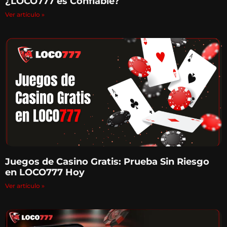
¿LOCO777 es Confiable?
Ver artículo »
Juegos de Casino Gratis: Prueba Sin Riesgo
en LOCO777 Hoy
Ver artículo »