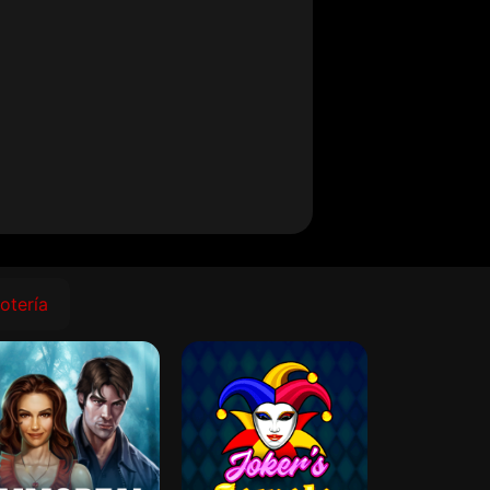
otería