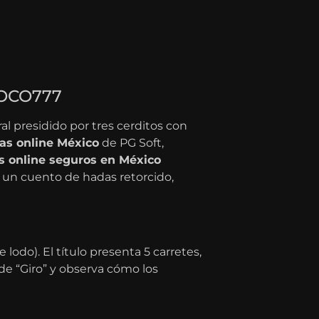
 LOCO777
al presidido por tres cerditos con
s online México
de PG Soft,
ts online seguros en México
 un cuento de hadas retorcido,
lodo). El título presenta 5 carretes,
 de “Giro” y observa cómo los