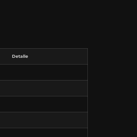
Detalle