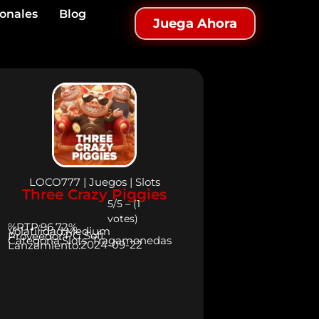
onales
Blog
Juega Ahora
LOCO777
|
Juegos
|
Slots
Three Crazy Piggies
5/5 – (1
votes)
96.72%
%RTP:
Medium
Volatilidad:
PG Soft
Proveedor:
Slots, Tragamonedas
Categoría:
2024-09-22
Lanzamiento: