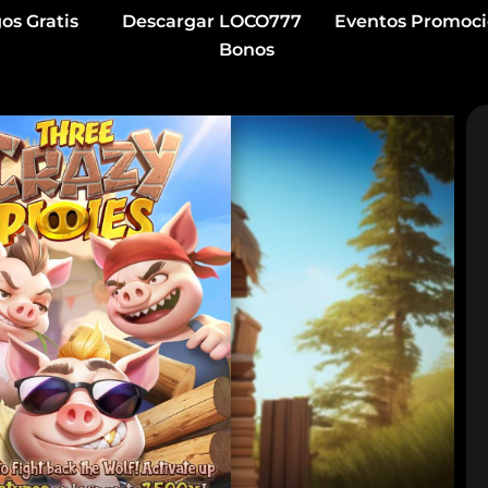
os Gratis
Descargar LOCO777
Eventos Promoci
Bonos