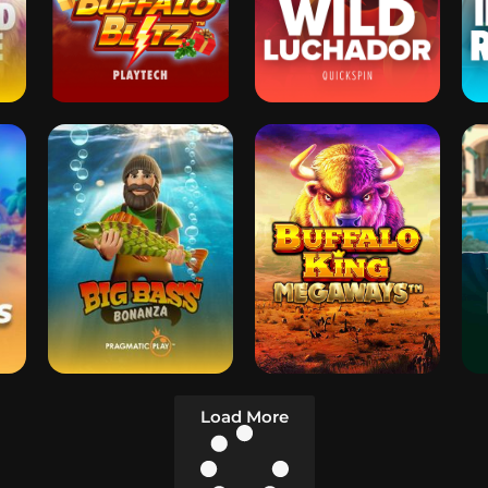
Load More