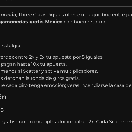
d media
, Three Crazy Piggies ofrece un equilibrio entre 
agamonedas gratis México
con buen retorno.
ostalgia:
verde): entre 2x y 5x tu apuesta por 5 iguales.
o: pagan hasta 10x tu apuesta.
 menos al Scatter y activa multiplicadores.
s detonan la ronda de giros gratis.
ue cada giro tenga emoción; verás incendiarse la casa de
ón
is
s gratis con un multiplicador inicial de 2x. Cada Scatter e