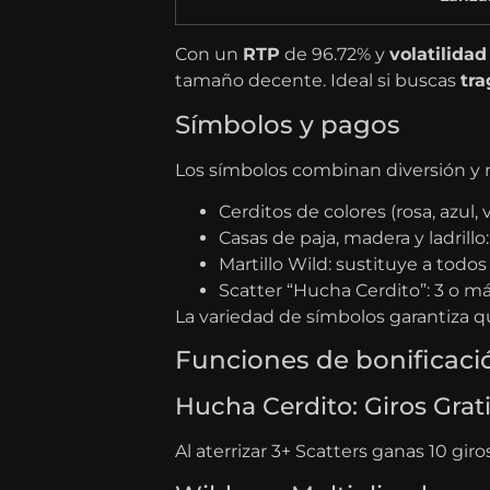
Con un
RTP
de 96.72% y
volatilida
tamaño decente. Ideal si buscas
tr
Símbolos y pagos
Los símbolos combinan diversión y n
Cerditos de colores (rosa, azul, 
Casas de paja, madera y ladrill
Martillo Wild: sustituye a todos
Scatter “Hucha Cerdito”: 3 o má
La variedad de símbolos garantiza q
Funciones de bonificaci
Hucha Cerdito: Giros Grat
Al aterrizar 3+ Scatters ganas 10 giro