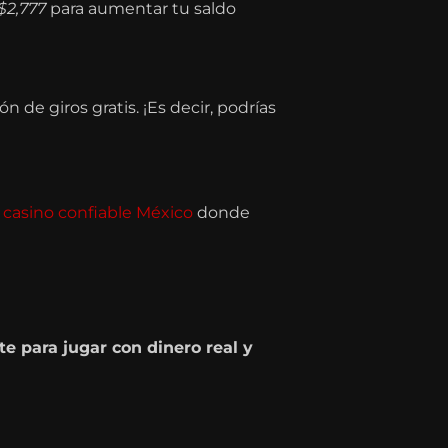
$2,777
para aumentar tu saldo
de giros gratis. ¡Es decir, podrías
n
casino confiable México
donde
te para jugar con dinero real y