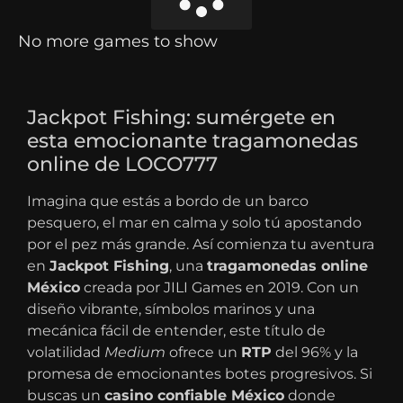
No more games to show
Jackpot Fishing: sumérgete en
esta emocionante tragamonedas
online de LOCO777
Imagina que estás a bordo de un barco
pesquero, el mar en calma y solo tú apostando
por el pez más grande. Así comienza tu aventura
en
Jackpot Fishing
, una
tragamonedas online
México
creada por JILI Games en 2019. Con un
diseño vibrante, símbolos marinos y una
mecánica fácil de entender, este título de
volatilidad
Medium
ofrece un
RTP
del 96% y la
promesa de emocionantes botes progresivos. Si
buscas un
casino confiable México
donde