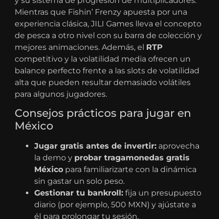
y su sistema de progresión de multiplicadores.
Mientras que Fishin’ Frenzy apuesta por una
experiencia clásica, JILI Games lleva el concepto
de pesca a otro nivel con su barra de colección y
mejores animaciones. Además, el
RTP
competitivo y la volatilidad media ofrecen un
balance perfecto frente a las slots de volatilidad
alta que pueden resultar demasiado volátiles
para algunos jugadores.
Consejos prácticos para jugar en
México
Jugar gratis antes de invertir:
aprovecha
la demo y
probar tragamonedas gratis
México
para familiarizarte con la dinámica
sin gastar un solo peso.
Gestionar tu bankroll:
fija un presupuesto
diario (por ejemplo, 500 MXN) y ajústate a
él para prolongar tu sesión.