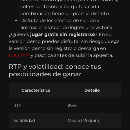
cofres del tesoro y barquitos: cada
combinación tiene un premio distinto.
Disfruta de los efectos de sonido y
animaciones cuando logres una victoria.
¿Quieres
jugar gratis sin registrarse
? En su
versión demo puedes disfrutar sin riesgo. Juega
la versión demo sin registro o descarga en
LOCO777
y practica antes de subir la apuesta.
RTP y volatilidad: conoce tus
posibilidades de ganar
Característica
Detalle
RTP
96%
Volatilidad
Media (Medium)