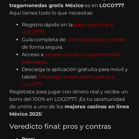
tragamonedas gratis México
es en
LOCO777
.
Aquí tienes todo lo que necesitas:
Registro rápido en la
página principal
LOCO777
.
Guía completa de
cómo depositar y retirar
de forma segura.
Acceso a
juegos arcade y tragamonedas
populares
.
Descarga la aplicación gratuita para móvil y
tablet:
Descarga la aplicación gratuita
Loco777
.
Regístrate para jugar con dinero real y recibe un
bono del 100% en LOCO777. ¡Es tu oportunidad
de unirte a uno de los
mejores casinos en línea
México 2025
!
Veredicto final: pros y contras