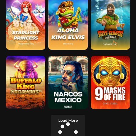
Load More