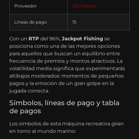
Proveedor
JILI Games
Líneas de pago
15
Con un
RTP
del 96%,
Jackpot Fishing
se
posiciona como una de las mejores opciones
para aquellos que buscan un equilibrio entre
frecuencia de premios y montos atractivos. La
volatilidad media significa que experimentarás
altibajos moderados: momentos de pequeños
pagos y la emoción de un gran golpe en la
jugada correcta.
Símbolos, líneas de pago y tabla
de pagos
Los símbolos de esta máquina recreativa giran
en torno al mundo marino: