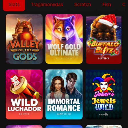
Slots
Tragamonedas
Scratch
Fish
Cr