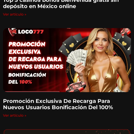
Top 5 casinos bonos bienvenida gratis sin
depósito en México online
Ver artículo »
Promoción Exclusiva De Recarga Para
Nuevos Usuarios Bonificación Del 100%
Ver artículo »