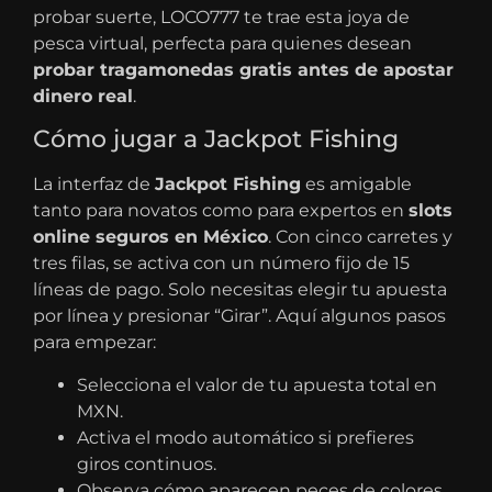
probar suerte, LOCO777 te trae esta joya de
pesca virtual, perfecta para quienes desean
probar tragamonedas gratis antes de apostar
dinero real
.
Cómo jugar a Jackpot Fishing
La interfaz de
Jackpot Fishing
es amigable
tanto para novatos como para expertos en
slots
online seguros en México
. Con cinco carretes y
tres filas, se activa con un número fijo de 15
líneas de pago. Solo necesitas elegir tu apuesta
por línea y presionar “Girar”. Aquí algunos pasos
para empezar:
Selecciona el valor de tu apuesta total en
MXN.
Activa el modo automático si prefieres
giros continuos.
Observa cómo aparecen peces de colores,