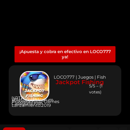
¡Apuesta y cobra en efectivo en LOCO777
ya!
LOCO777
|
Juegos
|
Fish
Jackpot Fishing
5/5 – (1
votes)
96%
%RTP:
Medium
Volatilidad:
JILI Games
Proveedor:
Fish
Categoría:
2019
Lanzamiento: