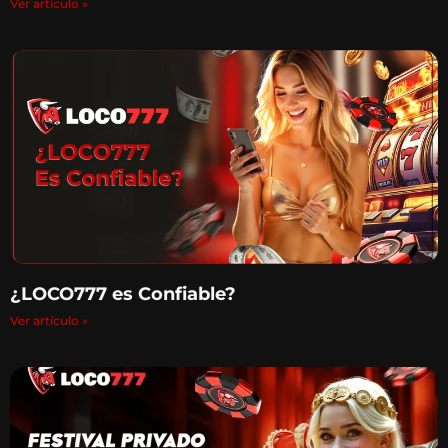
Ver artículo »
¿LOCO777 es Confiable?
Ver artículo »