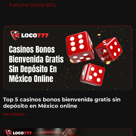
Fortune Gems 500
.
Top 5 casinos bonos bienvenida gratis sin
depósito en México online
Ver artículo »