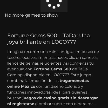
No more games to show
Fortune Gems 500 – TaDa: Una
joya brillante en LOCO777
Imagina recorrer una mina antigua en busca de
tesoros ocultos, mientras haces clic en carretes
llenos de gemas relucientes. Así comienza tu
aventura con
Fortune Gems 500
de TaDa
Gaming, disponible en LOCO777. Este juego
combina la emoción de las
tragamonedas
online México
con un diseño colorido y
funciones innovadoras, ideal para quienes
buscan
juegos de casino gratis sin descargar
ni registrarse
o probar suerte con dinero real.