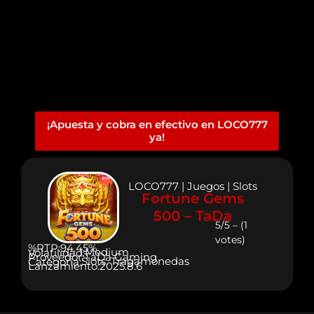
¡Apuesta y cobra en efectivo en LOCO777
ya!
LOCO777
|
Juegos
|
Slots
Fortune Gems
500 – TaDa
5/5 – (1
votes)
94.45%
%RTP:
Medium
Volatilidad:
TaDa Gaming
Proveedor:
Slots, Tragamonedas
Categoría:
2025.8.6
Lanzamiento: