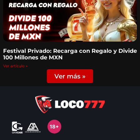
Festival Privado: Recarga con Regalo y Divide
100 Millones de MXN
Ver artículo »
Ver más »