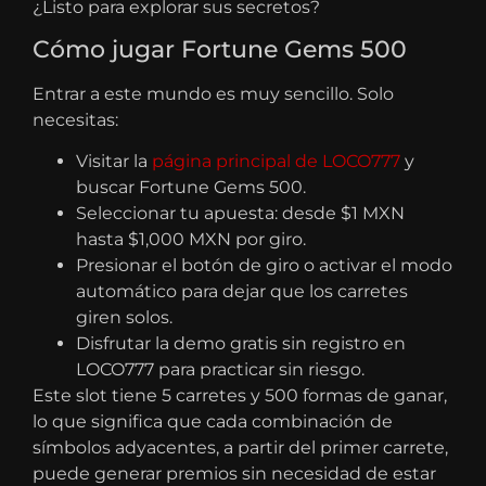
¿Listo para explorar sus secretos?
Cómo jugar Fortune Gems 500
Entrar a este mundo es muy sencillo. Solo
necesitas:
Visitar la
página principal de LOCO777
y
buscar Fortune Gems 500.
Seleccionar tu apuesta: desde $1 MXN
hasta $1,000 MXN por giro.
Presionar el botón de giro o activar el modo
automático para dejar que los carretes
giren solos.
Disfrutar la demo gratis sin registro en
LOCO777 para practicar sin riesgo.
Este slot tiene 5 carretes y 500 formas de ganar,
lo que significa que cada combinación de
símbolos adyacentes, a partir del primer carrete,
puede generar premios sin necesidad de estar