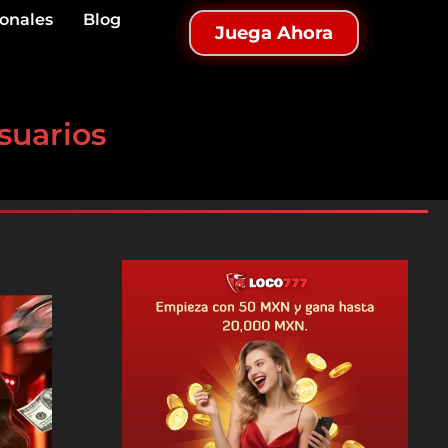
onales
Blog
Juega Ahora
suarios