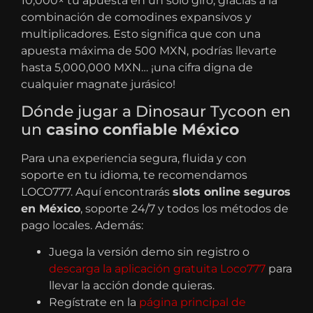
10,000× tu apuesta en un solo giro, gracias a la
combinación de comodines expansivos y
multiplicadores. Esto significa que con una
apuesta máxima de 500 MXN, podrías llevarte
hasta 5,000,000 MXN… ¡una cifra digna de
cualquier magnate jurásico!
Dónde jugar a Dinosaur Tycoon en
un
casino confiable México
Para una experiencia segura, fluida y con
soporte en tu idioma, te recomendamos
LOCO777. Aquí encontrarás
slots online seguros
en México
, soporte 24/7 y todos los métodos de
pago locales. Además:
Juega la versión demo sin registro o
descarga la aplicación gratuita Loco777
para
llevar la acción donde quieras.
Regístrate en la
página principal de