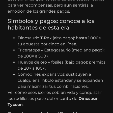
para ver recompensas, pero aún sentirás la
emoción de los grandes pagos.
Símbolos y pagos: conoce a los
habitantes de esta era
Dinosaurio T-Rex (alto pago): hasta 1,000×
tu apuesta por cinco en línea.
Triceratops y Estegosaurio (mediano pago):
de 200× a 500×.
Huevos de oro y fósiles (bajo pago): premios
de 20× a 100×.
Comodines expansivos: sustituyen a
cualquier símbolo estándar y se expanden
para maximizar tus combinaciones.
Ver cómo esos íconos cobran vida y conquistan
los rodillos es parte del encanto de
Dinosaur
Tycoon
.