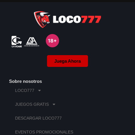
Juega Ahora
Sobre nosotros
LOCO777
JUEGOS GRATIS
DESCARGAR LOCO777
EVENTOS PROMOCIONALES