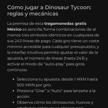
Cómo jugar a Dinosaur Tycoon:
reglas y mecánicas
La premisa de esta
tragamonedas gratis
México
es sencilla: forma combinaciones de al
menos tres símbolos idénticos en cualquiera de
sus 243 líneas de pago. Cada giro tiene un coste
mínimo accesible para cualquier presupuesto, y
la interfaz intuitiva permite ajustar el valor de la
apuesta, el número de líneas (hasta 243) y
activar el modo de “auto-play” para giros
continuos.
Selecciona tu apuesta: desde 1 MXN hasta
500 MXN por giro.
Presiona “Girar” o “Auto” para lanzarte a la
acción.
Observa cómo los dinosaurios, huevos y