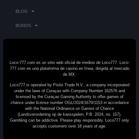
BLOG
BONOS
Loco-777.com es un sitio web oficial de medios de Loco777. Loco-
777.com es una plataforma de casino en línea, dirigida al mercado
de MX.
Loco777 is operated by Pistis Trade N.V., a company incorporated
under the laws of Curaçao with Company Number 162576 and
licensed by the Curaçao Gaming Authority to offer games of
chance under license number OGL/2024/1670/1153 in accordance
with the National Ordinance on Games of Chance
(Landsverordening op de kansspelen, P.B. 2024, no. 157).
Gambling can be addictive. Please play responsibly. Loco777 only
accepts customers over 18 years of age.