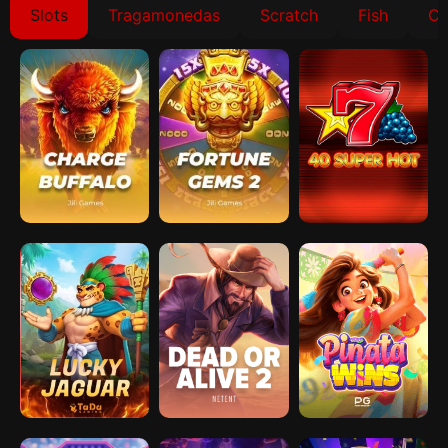
Slots
Tragamonedas
Scratch
Fish
Cr