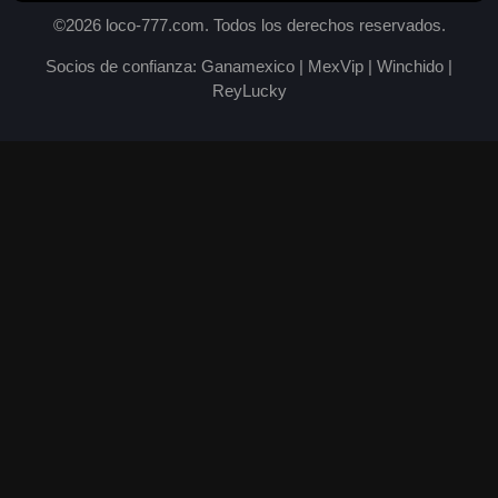
©2026
loco-777.com
. Todos los derechos reservados.
Socios de confianza:
Ganamexico | MexVip | Winchido |
ReyLucky