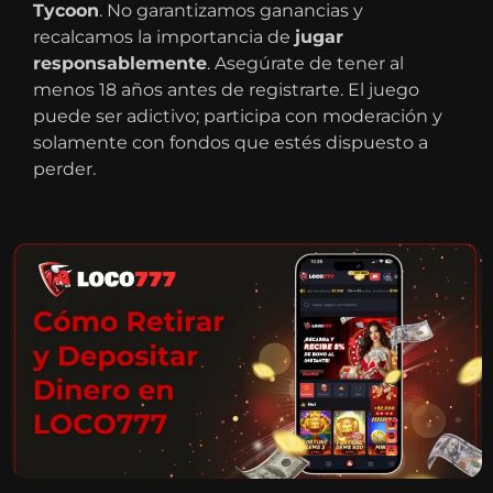
Tycoon
. No garantizamos ganancias y
recalcamos la importancia de
jugar
responsablemente
. Asegúrate de tener al
menos 18 años antes de registrarte. El juego
puede ser adictivo; participa con moderación y
solamente con fondos que estés dispuesto a
perder.