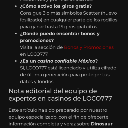
¿Cómo activo los giros gratis?
Consigue 3 o más símbolos Scatter (huevo
fosilizado) en cualquier parte de los rodillos
para ganar hasta 15 giros gratuitos.
¿Dónde puedo encontrar bonos y
promociones?
Visita la sección de
Bonos y Promociones
en LOCO777.
¿Es un
casino confiable México
?
Sí, LOCO777 está licenciado y utiliza cifrado
de última generación para proteger tus
datos y fondos.
Nota editorial del equipo de
expertos en casinos de LOCO777
Este artículo ha sido preparado por nuestro
equipo especializado, con el fin de ofrecerte
información completa y veraz sobre
Dinosaur