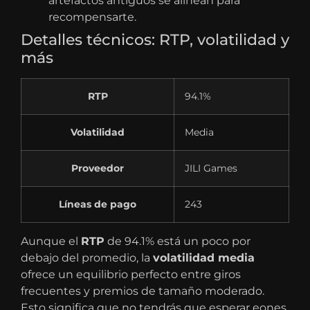
artefactos antiguos se alinean para
recompensarte.
Detalles técnicos: RTP, volatilidad y
más
RTP
94.1%
Volatilidad
Media
Proveedor
JILI Games
Líneas de pago
243
Aunque el
RTP
de 94.1% está un poco por
debajo del promedio, la
volatilidad media
ofrece un equilibrio perfecto entre giros
frecuentes y premios de tamaño moderado.
Esto significa que no tendrás que esperar eones