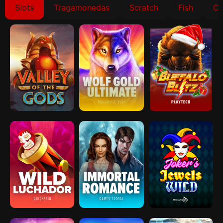
Slots
Tragamonedas
Scratch
Fish
Cr