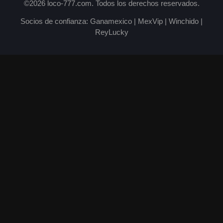
©2026
loco-777.com
. Todos los derechos reservados.
Socios de confianza:
Ganamexico | MexVip | Winchido |
ReyLucky