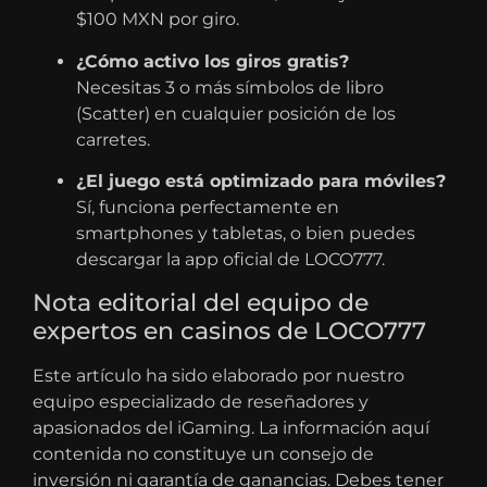
$100 MXN por giro.
¿Cómo activo los giros gratis?
Necesitas 3 o más símbolos de libro
(Scatter) en cualquier posición de los
carretes.
¿El juego está optimizado para móviles?
Sí, funciona perfectamente en
smartphones y tabletas, o bien puedes
descargar la app oficial de LOCO777.
Nota editorial del equipo de
expertos en casinos de LOCO777
Este artículo ha sido elaborado por nuestro
equipo especializado de reseñadores y
apasionados del iGaming. La información aquí
contenida no constituye un consejo de
inversión ni garantía de ganancias. Debes tener