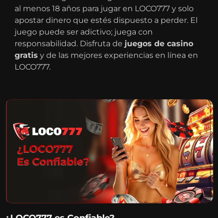
al menos 18 años para jugar en LOCO777 y solo
apostar dinero que estés dispuesto a perder. El
juego puede ser adictivo; juega con
responsabilidad. Disfruta de
juegos de casino
gratis
y de las mejores experiencias en línea en
LOCO777.