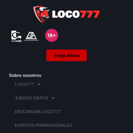
Juega Ahora
Sobre nosotros
LOCO777
JUEGOS GRATIS
DESCARGAR LOCO777
EVENTOS PROMOCIONALES