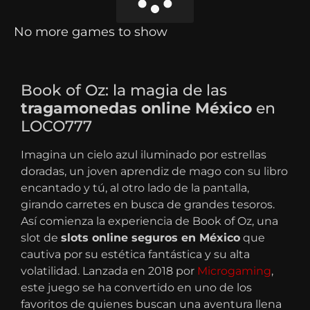
No more games to show
Book of Oz: la magia de las
tragamonedas online México
en
LOCO777
Imagina un cielo azul iluminado por estrellas
doradas, un joven aprendiz de mago con su libro
encantado y tú, al otro lado de la pantalla,
girando carretes en busca de grandes tesoros.
Así comienza la experiencia de Book of Oz, una
slot de
slots online seguros en México
que
cautiva por su estética fantástica y su alta
volatilidad. Lanzada en 2018 por
Microgaming
,
este juego se ha convertido en uno de los
favoritos de quienes buscan una aventura llena