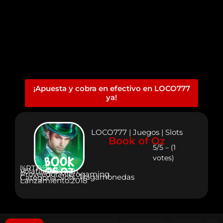
¡Apuesta y cobra en efectivo en LOCO777
ya!
LOCO777
|
Juegos
|
Slots
Book of Oz
5/5 – (1
votes)
96.5%
%RTP:
High
Volatilidad:
Microgaming
Proveedor:
Slots, Tragamonedas
Categoría:
2018
Lanzamiento: