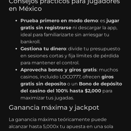
Consejos prácticos para jugadores
en México
Prueba primero en modo demo
: es
jugar
gratis sin registrarse
ni descargar la app,
ideal para familiarizarte sin arriesgar tu
bankroll.
Gestiona tu dinero
: divide tu presupuesto
en sesiones cortas y fija límites de pérdida
para mantener el control.
Aprovecha bonos y giros gratis
: muchos
casinos, incluido LOCO777, ofrecen
giros
gratis sin deposito
o un
Bono de depósito
del casino del 100% hasta $2,000
para
maximizar tus jugadas.
Ganancia máxima y jackpot
La ganancia máxima teóricamente puede
alcanzar hasta 5,000x tu apuesta en una sola