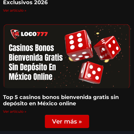
Exclusivos 2026
Ver artículo »
Top 5 casinos bonos bienvenida gratis sin
depósito en México online
Ver artículo »
Ver más »