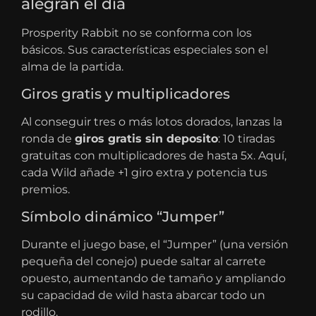
alegran el día
Prosperity Rabbit no se conforma con los
básicos. Sus características especiales son el
alma de la partida.
Giros gratis y multiplicadores
Al conseguir tres o más lotos dorados, lanzas la
ronda de
giros gratis sin deposito
: 10 tiradas
gratuitas con multiplicadores de hasta 5x. Aquí,
cada Wild añade +1 giro extra y potencia tus
premios.
Símbolo dinámico “Jumper”
Durante el juego base, el “Jumper” (una versión
pequeña del conejo) puede saltar al carrete
opuesto, aumentando de tamaño y ampliando
su capacidad de wild hasta abarcar todo un
rodillo.