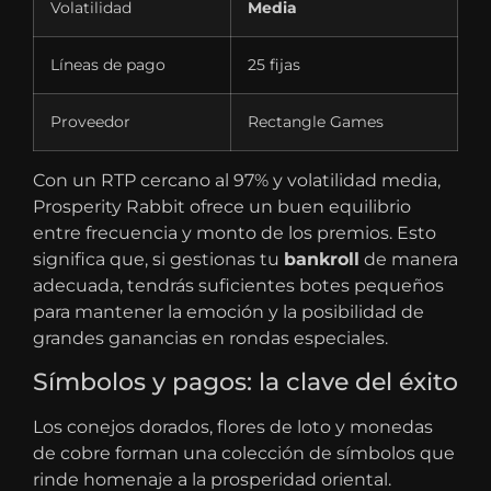
Volatilidad
Media
Líneas de pago
25 fijas
Proveedor
Rectangle Games
Con un RTP cercano al 97% y volatilidad media,
Prosperity Rabbit ofrece un buen equilibrio
entre frecuencia y monto de los premios. Esto
significa que, si gestionas tu
bankroll
de manera
adecuada, tendrás suficientes botes pequeños
para mantener la emoción y la posibilidad de
grandes ganancias en rondas especiales.
Símbolos y pagos: la clave del éxito
Los conejos dorados, flores de loto y monedas
de cobre forman una colección de símbolos que
rinde homenaje a la prosperidad oriental.