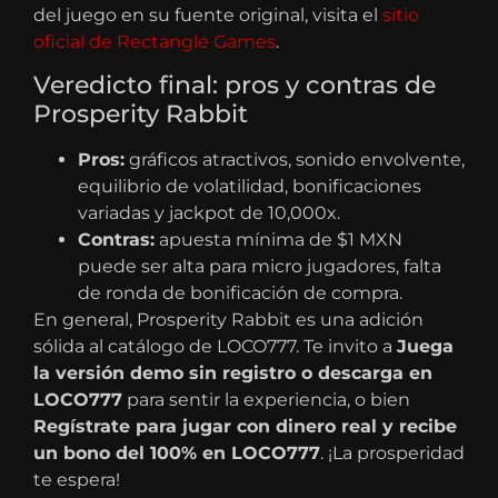
del juego en su fuente original, visita el
sitio
oficial de Rectangle Games
.
Veredicto final: pros y contras de
Prosperity Rabbit
Pros:
gráficos atractivos, sonido envolvente,
equilibrio de volatilidad, bonificaciones
variadas y jackpot de 10,000x.
Contras:
apuesta mínima de $1 MXN
puede ser alta para micro jugadores, falta
de ronda de bonificación de compra.
En general, Prosperity Rabbit es una adición
sólida al catálogo de LOCO777. Te invito a
Juega
la versión demo sin registro o descarga en
LOCO777
para sentir la experiencia, o bien
Regístrate para jugar con dinero real y recibe
un bono del 100% en LOCO777
. ¡La prosperidad
te espera!