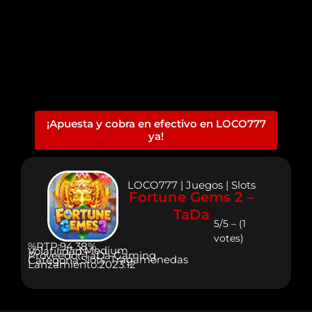
¡Apuesta y cobra en efectivo en LOCO777
ya!
LOCO777
|
Juegos
|
Slots
Fortune Gems 2 –
TaDa
5/5 – (1
votes)
94.38%
%RTP:
Medium
Volatilidad:
TaDa Gaming
Proveedor:
Slots, Tragamonedas
Categoría:
2023.12
Lanzamiento: