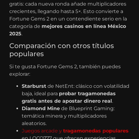
gratis: cada nueva ronda añade multiplicadores
crecientes, llegando hasta 5×. Esto convierte a
Fortune Gems 2 en un contendiente serio en la
categoría de
mejores casinos en línea México
2025
.
Comparación con otros títulos
populares
Si te gusta Fortune Gems 2, también puedes
explorar:
Starburst
de NetEnt: clásico con volatilidad
baja, ideal para
probar tragamonedas
gratis antes de apostar dinero real
.
Diamond Mine
de Blueprint Gaming:
temática minera y multiplicadores
aleatorios.
Juegos arcade y
tragamonedas populares
en LOCO777 que ofrecen experiencias