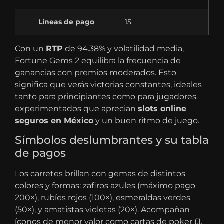
Líneas de pago
15
Con un
RTP
de 94.38% y volatilidad media,
Fortune Gems 2 equilibra la frecuencia de
ganancias con premios moderados. Esto
significa que verás victorias constantes, ideales
tanto para principiantes como para jugadores
experimentados que aprecian
slots online
seguros en México
y un buen ritmo de juego.
Símbolos deslumbrantes y su tabla
de pagos
Los carretes brillan con gemas de distintos
colores y formas: zafiros azules (máximo pago
200×), rubíes rojos (100×), esmeraldas verdes
(50×), y amatistas violetas (20×). Acompañan
íconos de menor valor como cartas de poker (J,