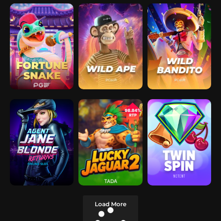
Load More