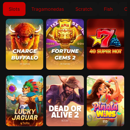
Slots
Tragamonedas
Scratch
Fish
Cr