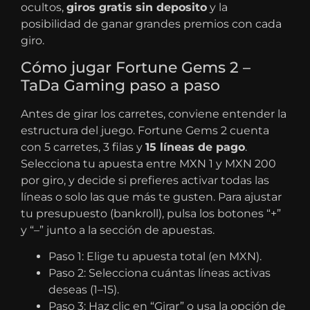
ocultos,
giros gratis sin deposito
y la
posibilidad de ganar grandes premios con cada
giro.
Cómo jugar Fortune Gems 2 –
TaDa Gaming paso a paso
Antes de girar los carretes, conviene entender la
estructura del juego. Fortune Gems 2 cuenta
con 5 carretes, 3 filas y
15 líneas de pago
.
Selecciona tu apuesta entre MXN 1 y MXN 200
por giro, y decide si prefieres activar todas las
líneas o solo las que más te gusten. Para ajustar
tu presupuesto (bankroll), pulsa los botones “+”
y “–” junto a la sección de apuestas.
Paso 1: Elige tu apuesta total (en MXN).
Paso 2: Selecciona cuántas líneas activas
deseas (1–15).
Paso 3: Haz clic en “Girar” o usa la opción de