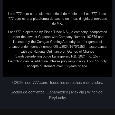
Loco-777.com es un sitio web oficial de medios de Loco777. Loco-
777.com es una plataforma de casino en línea, dirigida al mercado
de MX.
Loco777 is operated by Pistis Trade N.V., a company incorporated
under the laws of Curaçao with Company Number 162576 and
licensed by the Curaçao Gaming Authority to offer games of
chance under license number OGL/2024/1670/1153 in accordance
with the National Ordinance on Games of Chance
(Landsverordening op de kansspelen, P.B. 2024, no. 157).
Gambling can be addictive. Please play responsibly. Loco777 only
accepts customers over 18 years of age.
©2026
loco-777.com
. Todos los derechos reservados.
Socios de confianza:
Ganamexico | MexVip | Winchido |
ReyLucky