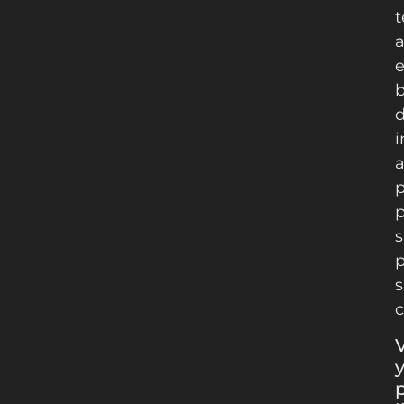
t
a
e
i
a
p
p
s
c