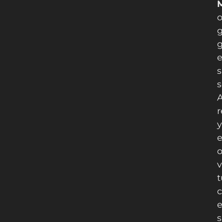
g
g
s
s
A
r
y
o
v
t
c
e
s