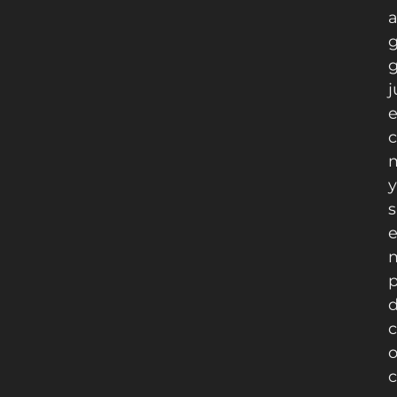
g
g
j
c
m
y
s
e
o