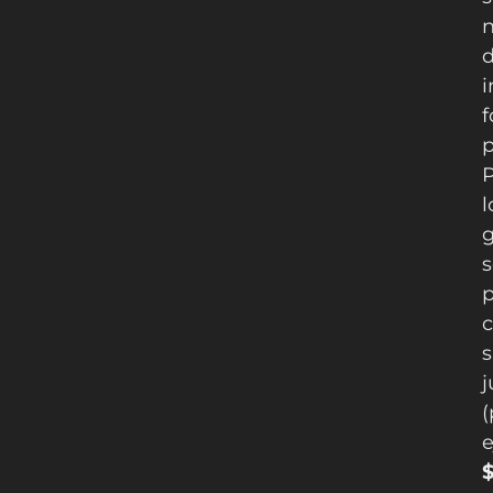
i
p
l
g
s
p
s
j
(