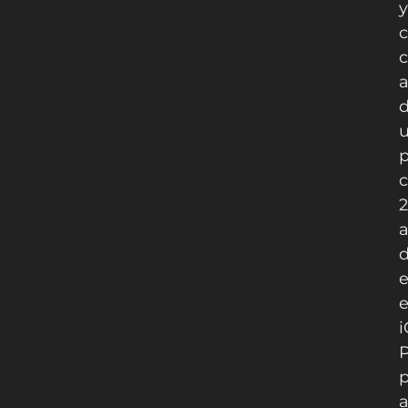
y
c
p
e
P
p