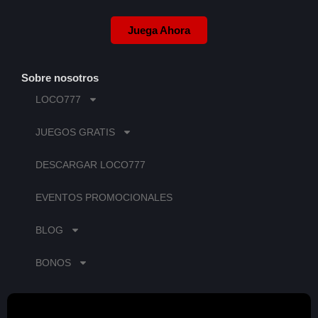
Juega Ahora
Sobre nosotros
LOCO777
JUEGOS GRATIS
DESCARGAR LOCO777
EVENTOS PROMOCIONALES
BLOG
BONOS