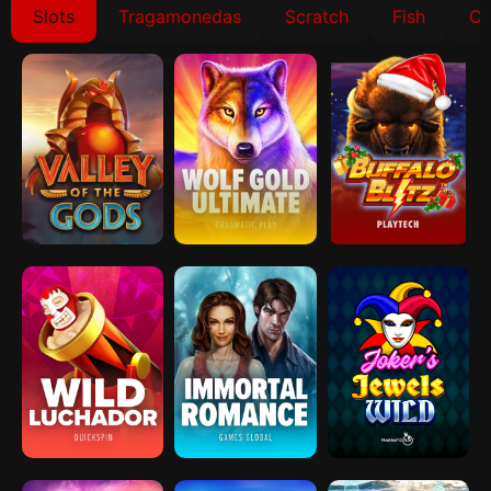
Slots
Tragamonedas
Scratch
Fish
Cr