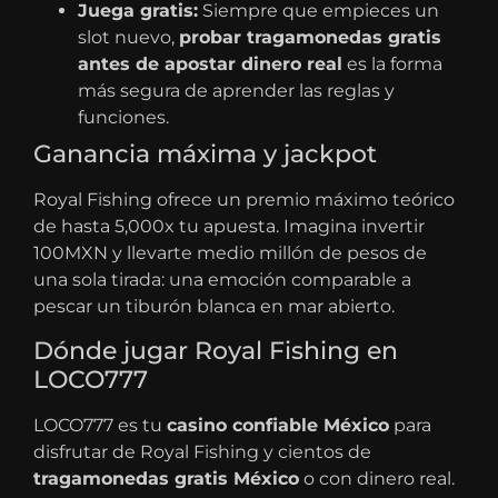
Juega gratis:
Siempre que empieces un
slot nuevo,
probar tragamonedas gratis
antes de apostar dinero real
es la forma
más segura de aprender las reglas y
funciones.
Ganancia máxima y jackpot
Royal Fishing ofrece un premio máximo teórico
de hasta 5,000x tu apuesta. Imagina invertir
100MXN y llevarte medio millón de pesos de
una sola tirada: una emoción comparable a
pescar un tiburón blanca en mar abierto.
Dónde jugar Royal Fishing en
LOCO777
LOCO777 es tu
casino confiable México
para
disfrutar de Royal Fishing y cientos de
tragamonedas gratis México
o con dinero real.