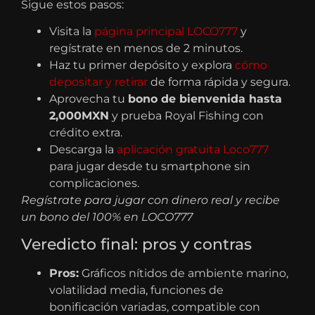
Sigue estos pasos:
Visita la
página principal LOCO777
y
regístrate en menos de 2 minutos.
Haz tu primer depósito y explora
cómo
depositar y retirar
de forma rápida y segura.
Aprovecha tu
bono de bienvenida hasta
2,000MXN
y prueba Royal Fishing con
crédito extra.
Descarga la
aplicación gratuita Loco777
para jugar desde tu smartphone sin
complicaciones.
Regístrate para jugar con dinero real y recibe
un bono del 100% en LOCO777
Veredicto final: pros y contras
Pros:
Gráficos nítidos de ambiente marino,
volatilidad media, funciones de
bonificación variadas, compatible con