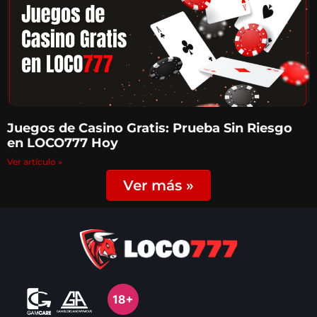
Juegos de Casino Gratis: Prueba Sin Riesgo
en LOCO777 Hoy
Ver artículo »
Ver más »