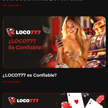
Ver artículo »
¿LOCO777 es Confiable?
Ver artículo »