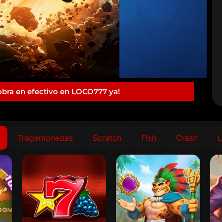
obra en efectivo en LOCO777 ya!
Tragamonedas
Scratch
Fish
Crash
L