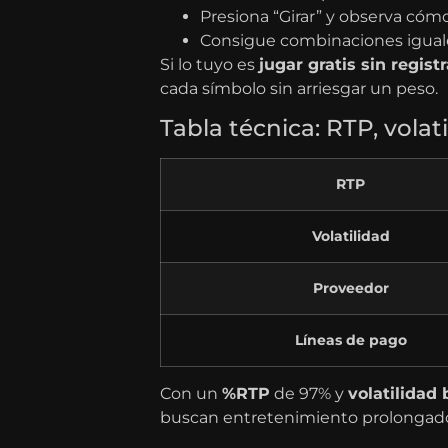
Presiona “Girar” y observa cóm
Consigue combinaciones iguale
Si lo tuyo es
jugar gratis sin regist
cada símbolo sin arriesgar un peso.
Tabla técnica: RTP, volat
RTP
Volatilidad
Proveedor
Líneas de pago
Con un
%RTP
de 97% y
volatilidad 
buscan entretenimiento prolongado