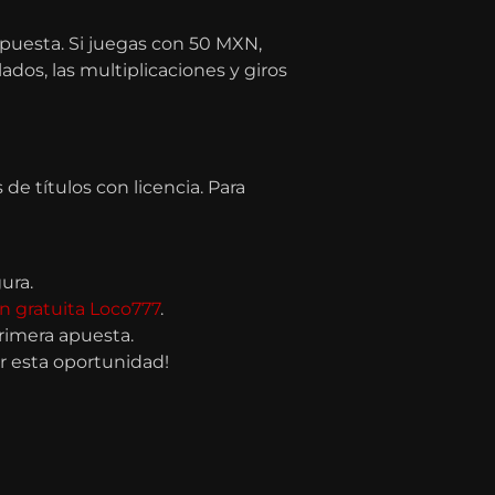
apuesta. Si juegas con 50 MXN,
os, las multiplicaciones y giros
 de títulos con licencia. Para
ura.
ón gratuita Loco777
.
primera apuesta.
ar esta oportunidad!