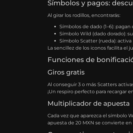
Símbolos y pagos: descu
Al girar los rodillos, encontrarás:
Símbolos de dado (1–6): pagan 
Símbolo Wild (dado dorado): su
Símbolo Scatter (rueda): activa
La sencillez de los iconos facilita 
Funciones de bonificaci
Giros gratis
Al conseguir 3 o más Scatters activas
¡Un respiro perfecto para recargar 
Multiplicador de apuesta
Cada vez que aparezca el símbolo Wi
apuesta de 20 MXN se convierte en 