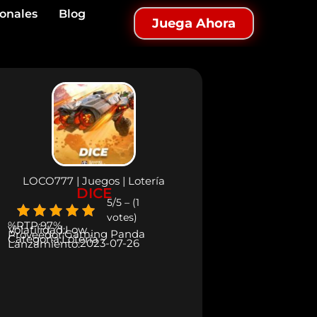
onales
Blog
Juega Ahora
LOCO777
|
Juegos
|
Lotería
DICE
5/5 – (1
votes)
97%
%RTP:
Low
Volatilidad:
Gaming Panda
Proveedor:
Lotería
Categoría:
2023-07-26
Lanzamiento: