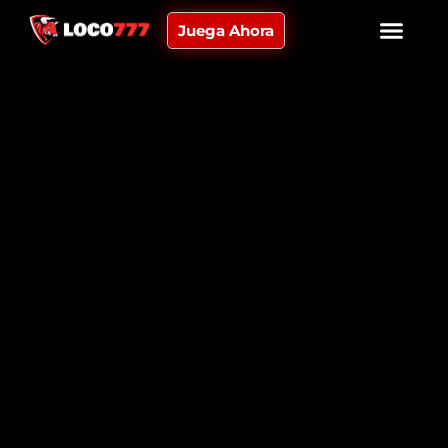
Juega Ahora