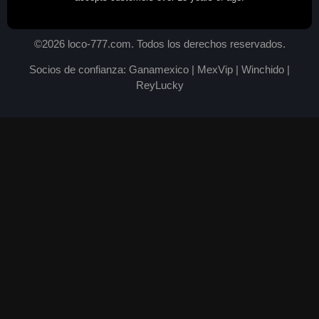
©2026
loco-777.com
. Todos los derechos reservados.
Socios de confianza:
Ganamexico | MexVip | Winchido |
ReyLucky