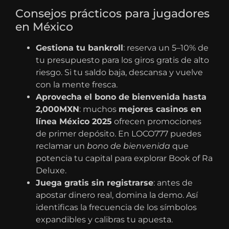
Consejos prácticos para jugadores
en México
Gestiona tu bankroll
: reserva un 5–10% de
tu presupuesto para los giros gratis de alto
riesgo. Si tu saldo baja, descansa y vuelve
con la mente fresca.
Aprovecha el bono de bienvenida hasta
2,000MXN
: muchos
mejores casinos en
línea México 2025
ofrecen promociones
de primer depósito. En LOCO777 puedes
reclamar un
bono de bienvenida
que
potencia tu capital para explorar Book of Ra
Deluxe.
Juega gratis sin registrarse
: antes de
apostar dinero real, domina la demo. Así
identificas la frecuencia de los símbolos
expandibles y calibras tu apuesta.