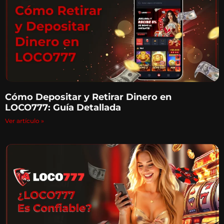
Cómo Depositar y Retirar Dinero en
LOCO777: Guía Detallada
Ver artículo »