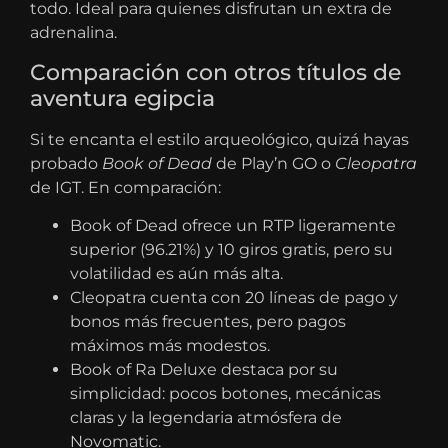
todo. Ideal para quienes disfrutan un extra de
adrenalina.
Comparación con otros títulos de
aventura egipcia
Si te encanta el estilo arqueológico, quizá hayas
probado
Book of Dead
de Play’n GO o
Cleopatra
de IGT. En comparación:
Book of Dead ofrece un RTP ligeramente
superior (96.21%) y 10 giros gratis, pero su
volatilidad es aún más alta.
Cleopatra cuenta con 20 líneas de pago y
bonos más frecuentes, pero pagos
máximos más modestos.
Book of Ra Deluxe destaca por su
simplicidad: pocos botones, mecánicas
claras y la legendaria atmósfera de
Novomatic.