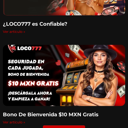
¿LOCO777 es Confiable?
Ver artículo »
Bono De Bienvenida $10 MXN Gratis
Ver artículo »