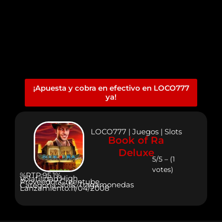
¡Apuesta y cobra en efectivo en LOCO777
ya!
LOCO777
|
Juegos
|
Slots
Book of Ra
Deluxe
5/5 – (1
votes)
95.1%
%RTP:
High
Volatilidad:
Greentube
Proveedor:
Slots, Tragamonedas
Categoría:
11/04/2008
Lanzamiento: