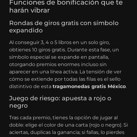
Funciones de bonificación que te
harán vibrar
Rondas de giros gratis con símbolo
expandido
Al conseguir 3, 4 o 5 libros en un solo giro,
obtienes 10 giros gratis. Durante esta fase, un
símbolo especial se expande en pantalla,
otorgando premios enormes incluso sin
aparecer en una línea activa. La tensión de ver
cómo se extiende por todas las filas es el sello
distintivo de esta
tragamonedas gratis México
.
Juego de riesgo: apuesta a rojo o
negro
Tras cada premio, tienes la opción de jugar al
doble: elige el color de una carta (rojo o negro). Si
aciertas, duplicas la ganancia; si fallas, lo pierdes