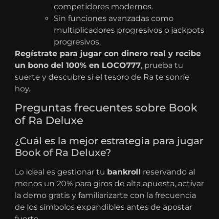
competidores modernos.
Sin funciones avanzadas como
multiplicadores progresivos o jackpots
progresivos.
Regístrate para jugar con dinero real y recibe
un bono del 100% en LOCO777
, prueba tu
suerte y descubre si el tesoro de Ra te sonríe
hoy.
Preguntas frecuentes sobre Book
of Ra Deluxe
¿Cuál es la mejor estrategia para jugar
Book of Ra Deluxe?
Lo ideal es gestionar tu
bankroll
reservando al
menos un 20% para giros de alta apuesta, activar
la demo gratis y familiarizarte con la frecuencia
de los símbolos expandibles antes de apostar
fuerte.