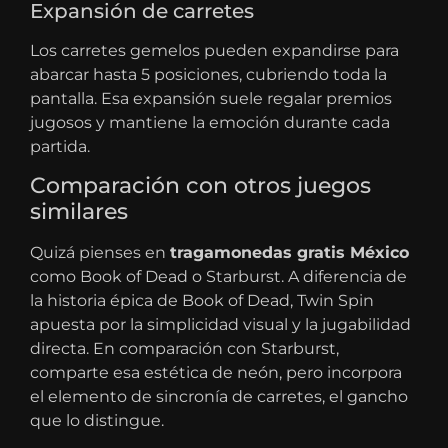
Expansión de carretes
Los carretes gemelos pueden expandirse para
abarcar hasta 5 posiciones, cubriendo toda la
pantalla. Esa expansión suele regalar premios
jugosos y mantiene la emoción durante cada
partida.
Comparación con otros juegos
similares
Quizá pienses en
tragamonedas gratis México
como Book of Dead o Starburst. A diferencia de
la historia épica de Book of Dead, Twin Spin
apuesta por la simplicidad visual y la jugabilidad
directa. En comparación con Starburst,
comparte esa estética de neón, pero incorpora
el elemento de sincronía de carretes, el gancho
que lo distingue.