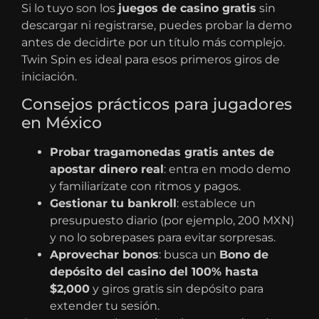
Si lo tuyo son los
juegos de casino gratis
sin
descargar ni registrarse, puedes probar la demo
antes de decidirte por un título más complejo.
Twin Spin es ideal para esos primeros giros de
iniciación.
Consejos prácticos para jugadores
en México
Probar tragamonedas gratis antes de
apostar dinero real
: entra en modo demo
y familiarízate con ritmos y pagos.
Gestionar tu bankroll
: establece un
presupuesto diario (por ejemplo, 200 MXN)
y no lo sobrepases para evitar sorpresas.
Aprovechar bonos
: busca un
Bono de
depósito del casino del 100% hasta
$2,000
y giros gratis sin depósito para
extender tu sesión.