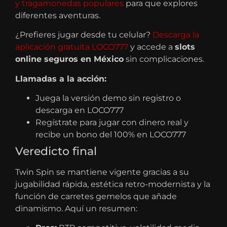
y tragamonedas populares
para que explores
diferentes aventuras.
¿Prefieres jugar desde tu celular?
Descarga la
aplicación gratuita LOCO777
y accede a
slots
online seguros en México
sin complicaciones.
Llamadas a la acción:
Juega la versión demo sin registro o
descarga en LOCO777
Regístrate para jugar con dinero real y
recibe un bono del 100% en LOCO777
Veredicto final
Twin Spin se mantiene vigente gracias a su
jugabilidad rápida, estética retro-modernista y la
función de carretes gemelos que añade
dinamismo. Aquí un resumen: