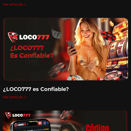
Ver artículo »
¿LOCO777 es Confiable?
Ver artículo »