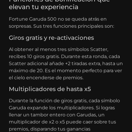
elevan tu experiencia
Fortune Garuda 500 no se queda atrás en
sorpresas. Sus tres funciones principales son:
Giros gratis y re-activaciones
Al obtener al menos tres símbolos Scatter,
recibes 10 giros gratis. Durante esta ronda, cada
Scatter adicional añade +2 tiradas extra, hasta un
máximo de 20. Es el momento perfecto para ver
el cielo encenderse de premios.
Multiplicadores de hasta x5
Durante la función de giros gratis, cada símbolo
Garuda expande los multiplicadores. Si logras
llenar un tambor entero con Garudas, un
multiplicador de x2 o x5 puede caer sobre tus
premios, disparando tus ganancias