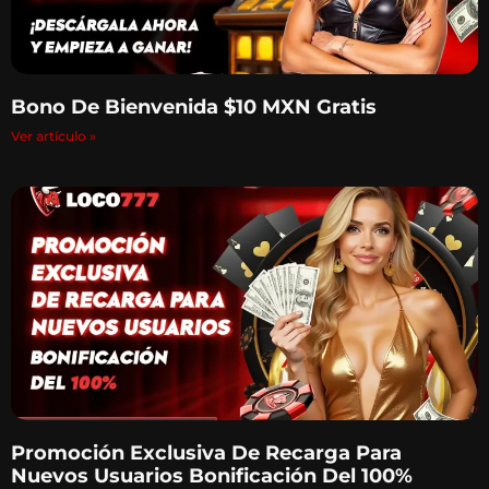
Bono De Bienvenida $10 MXN Gratis
Ver artículo »
Promoción Exclusiva De Recarga Para
Nuevos Usuarios Bonificación Del 100%