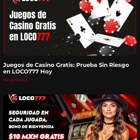
Juegos de Casino Gratis: Prueba Sin Riesgo
en LOCO777 Hoy
Ver artículo »