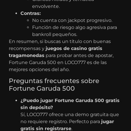
envolvente.
Contras:
No cuenta con jackpot progresivo.
Función de riesgo algo agresiva para
bankroll pequeños.
En resumen, si buscas un título con buenas
recompensas y
juegos de casino gratis
tragamonedas
para probar antes de apostar,
Fortune Garuda 500 en LOCO777 es de las
mejores opciones del año.
Preguntas frecuentes sobre
Fortune Garuda 500
¿Puedo jugar Fortune Garuda 500 gratis
sin depósito?
Sí, LOCO777 ofrece una demo gratuita que
no requiere registro. Perfecto para
jugar
gratis sin registrarse
.