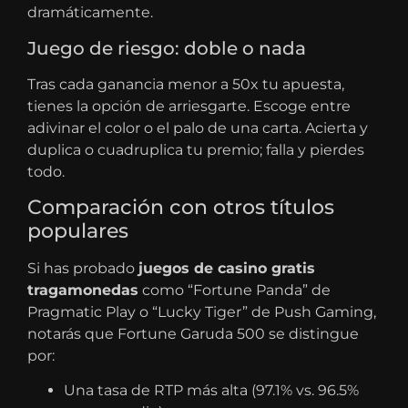
dramáticamente.
Juego de riesgo: doble o nada
Tras cada ganancia menor a 50x tu apuesta,
tienes la opción de arriesgarte. Escoge entre
adivinar el color o el palo de una carta. Acierta y
duplica o cuadruplica tu premio; falla y pierdes
todo.
Comparación con otros títulos
populares
Si has probado
juegos de casino gratis
tragamonedas
como “Fortune Panda” de
Pragmatic Play o “Lucky Tiger” de Push Gaming,
notarás que Fortune Garuda 500 se distingue
por:
Una tasa de RTP más alta (97.1% vs. 96.5%