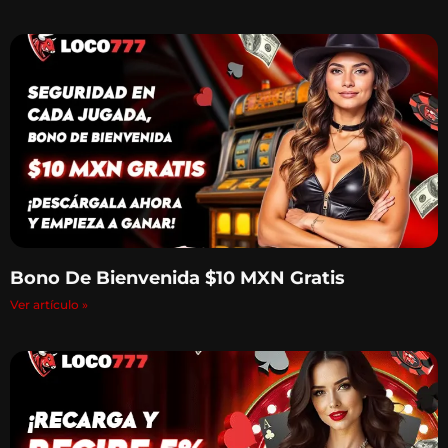
Bono De Bienvenida $10 MXN Gratis
Ver artículo »