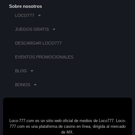
Sobre nosotros
LOCO777
JUEGOS GRATIS
DESCARGAR LOCO777
EVENTOS PROMOCIONALES
BLOG
BONOS
Loco-777.com es un sitio web oficial de medios de Loco777. Loco-
777.com es una plataforma de casino en línea, dirigida al mercado
de MX.