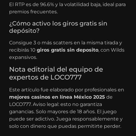
El RTP es de 96.6% y la volatilidad baja, ideal para
premios frecuentes.
¿Cómo activo los giros gratis sin
depósito?
Consigue 3 o más scatters en la misma tirada y
recibirás 10
giros gratis sin deposito
, con Wilds
expansivos.
Nota editorial del equipo de
expertos de LOCO777
Este artículo fue elaborado por profesionales en
mejores casinos en línea México 2025
de
LOCO777. Aviso legal: esto no garantiza
ganancias. Solo mayores de 18 años. El juego
puede ser adictivo. Juega responsablemente y
solo con dinero que puedas permitirte perder.