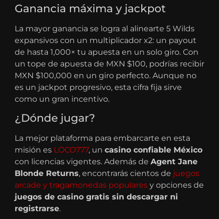
Ganancia máxima y jackpot
La mayor ganancia se logra al alinearte 5 Wilds
expansivos con un multiplicador x2: un payout
de hasta 1,000× tu apuesta en un solo giro. Con
un tope de apuesta de MXN $100, podrías recibir
MXN $100,000 en un giro perfecto. Aunque no
es un jackpot progresivo, esta cifra fija sirve
como un gran incentivo.
¿Dónde jugar?
La mejor plataforma para embarcarte en esta
misión es
LOCO777
, un
casino confiable México
con licencias vigentes. Además de
Agent Jane
Blonde Returns
, encontrarás cientos de
juegos
arcade y tragamonedas populares
y opciones de
juegos de casino gratis sin descargar ni
registrarse
.