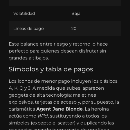
Volatilidad
Baja
Líneas de pago
20
Este balance entre riesgo y retorno lo hace
perfecto para quienes desean disfrutar sin
grandes altibajos.
Símbolos y tabla de pagos
Los íconos de menor pago incluyen los clásicos
A, K, Q y J. A medida que subes, aparecen
gadgets de alta tecnología: maletines
explosivos, tarjetas de acceso y, por supuesto, la
carismática
Agent Jane Blonde
. La heroína
actúa como
Wild
, sustituyendo a todos los
símbolos (excepto el scatter) y duplicando las
ganancias cuando forma parte de una línea