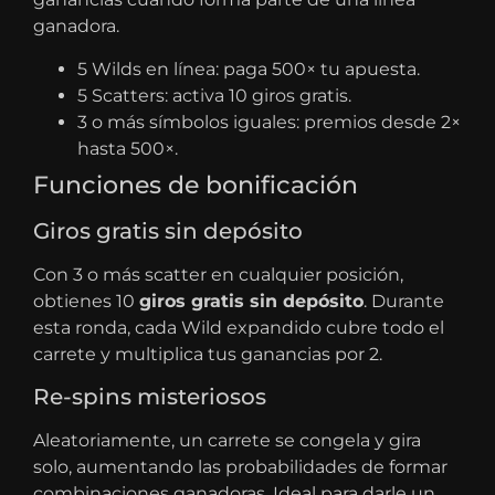
ganadora.
5 Wilds en línea: paga 500× tu apuesta.
5 Scatters: activa 10 giros gratis.
3 o más símbolos iguales: premios desde 2×
hasta 500×.
Funciones de bonificación
Giros gratis sin depósito
Con 3 o más scatter en cualquier posición,
obtienes 10
giros gratis sin depósito
. Durante
esta ronda, cada Wild expandido cubre todo el
carrete y multiplica tus ganancias por 2.
Re-spins misteriosos
Aleatoriamente, un carrete se congela y gira
solo, aumentando las probabilidades de formar
combinaciones ganadoras. Ideal para darle un