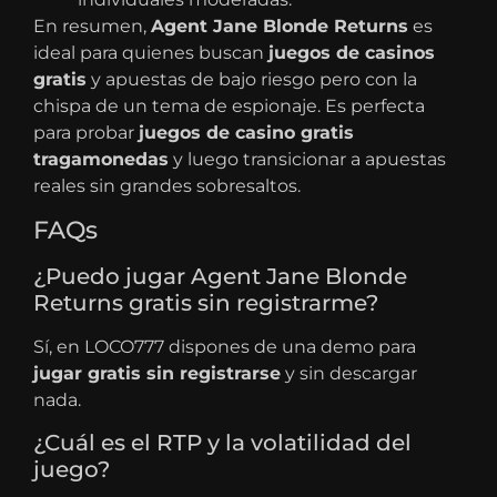
En resumen,
Agent Jane Blonde Returns
es
ideal para quienes buscan
juegos de casinos
gratis
y apuestas de bajo riesgo pero con la
chispa de un tema de espionaje. Es perfecta
para probar
juegos de casino gratis
tragamonedas
y luego transicionar a apuestas
reales sin grandes sobresaltos.
FAQs
¿Puedo jugar Agent Jane Blonde
Returns gratis sin registrarme?
Sí, en LOCO777 dispones de una demo para
jugar gratis sin registrarse
y sin descargar
nada.
¿Cuál es el RTP y la volatilidad del
juego?