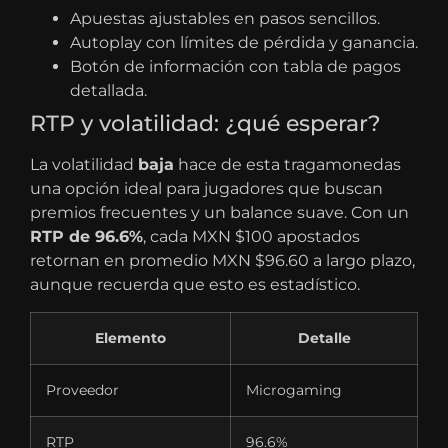
Apuestas ajustables en pasos sencillos.
Autoplay con límites de pérdida y ganancia.
Botón de información con tabla de pagos
detallada.
RTP y volatilidad: ¿qué esperar?
La volatilidad
baja
hace de esta tragamonedas
una opción ideal para jugadores que buscan
premios frecuentes y un balance suave. Con un
RTP de 96.6%
, cada MXN $100 apostados
retornan en promedio MXN $96.60 a largo plazo,
aunque recuerda que esto es estadístico.
Elemento
Detalle
Proveedor
Microgaming
RTP
96.6%