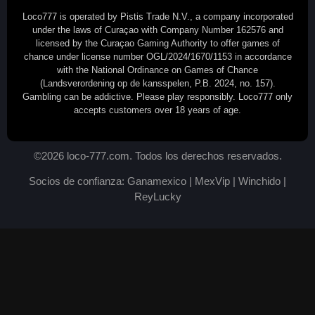
Loco777 is operated by Pistis Trade N.V., a company incorporated
under the laws of Curaçao with Company Number 162576 and
licensed by the Curaçao Gaming Authority to offer games of
chance under license number OGL/2024/1670/1153 in accordance
with the National Ordinance on Games of Chance
(Landsverordening op de kansspelen, P.B. 2024, no. 157).
Gambling can be addictive. Please play responsibly. Loco777 only
accepts customers over 18 years of age.
©2026
loco-777.com
. Todos los derechos reservados.
Socios de confianza:
Ganamexico | MexVip | Winchido |
ReyLucky