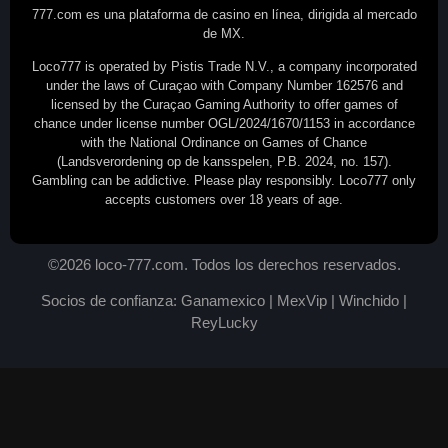
777.com es una plataforma de casino en línea, dirigida al mercado
de MX.
Loco777 is operated by Pistis Trade N.V., a company incorporated
under the laws of Curaçao with Company Number 162576 and
licensed by the Curaçao Gaming Authority to offer games of
chance under license number OGL/2024/1670/1153 in accordance
with the National Ordinance on Games of Chance
(Landsverordening op de kansspelen, P.B. 2024, no. 157).
Gambling can be addictive. Please play responsibly. Loco777 only
accepts customers over 18 years of age.
©2026
loco-777.com
. Todos los derechos reservados.
Socios de confianza:
Ganamexico | MexVip | Winchido |
ReyLucky