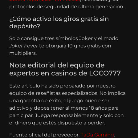
protocolos de seguridad de última generación.
¿Cómo activo los giros gratis sin
depósito?
Solo consigue tres símbolos Joker y el modo
Joker Fever
te otorgará 10 giros gratis con
multipliers.
Nota editorial del equipo de
expertos en casinos de LOCO777
Este artículo ha sido preparado por nuestro
equipo de reseñistas especializados. No implica
una garantía de éxito; el juego puede ser
adictivo y debes tener al menos 18 años para
participar. Juega responsablemente y solo con
el dinero que estés dispuesto a perder.
Fuente oficial del proveedor:
TaDa Gaming
.