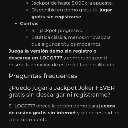
Jackpot de hasta 5,000x la apuesta.
Disponible en demo gratuito:
jugar
gratis sin registrarse
.
Contras
:
Sin jackpot progresivo.
Estética clásica, menos innovadora
que algunos títulos modernos.
Juega la versión demo sin registro o
descarga en LOCO777
y comprueba por ti
mismo la emoción de este slot tan equilibrado.
Preguntas frecuentes
¿Puedo jugar a Jackpot Joker FEVER
gratis sin descargar ni registrarme?
Sí, LOCO777 ofrece la opción demo para
juegos
de casino gratis sin internet
y sin necesidad de
crear una cuenta.