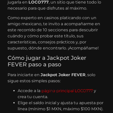
jugarla en
LOCO777
, un sitio que tiene todo lo
necesario para que disfrutes al máximo.
Como experto en casinos platicando con un
amigo mexicano, te invito a acompañarme en
este recorrido de 10 secciones para descubrir
cuándo y cómo probar este título, sus
características, consejos prácticos y, por
supuesto, dónde encontrarlo. ¡Acompáñame!
Cómo jugar a Jackpot Joker
FEVER paso a paso
Para iniciarte en
Jackpot Joker FEVER
, solo
sigue estos simples pasos:
Accede a la
página principal LOCO777
y
crea tu cuenta.
Elige el saldo inicial y ajusta tu apuesta por
línea (mínimo $1 MXN, máximo $100 MXN).