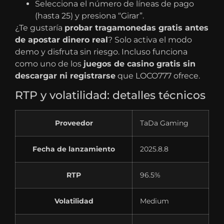
Selecciona el número de líneas de pago
(hasta 25) y presiona “Girar”.
¿Te gustaría
probar tragamonedas gratis antes
de apostar dinero real
? Solo activa el modo
demo y disfruta sin riesgo. Incluso funciona
como uno de los
juegos de casino gratis sin
descargar ni registrarse
que LOCO777 ofrece.
RTP y volatilidad: detalles técnicos
Proveedor
TaDa Gaming
Fecha de lanzamiento
2025.8.8
RTP
96.5%
Volatilidad
Medium