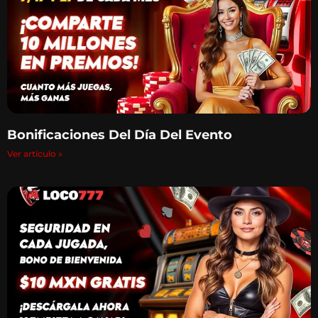
Bonificaciones Del Día Del Evento
Ver artículo »