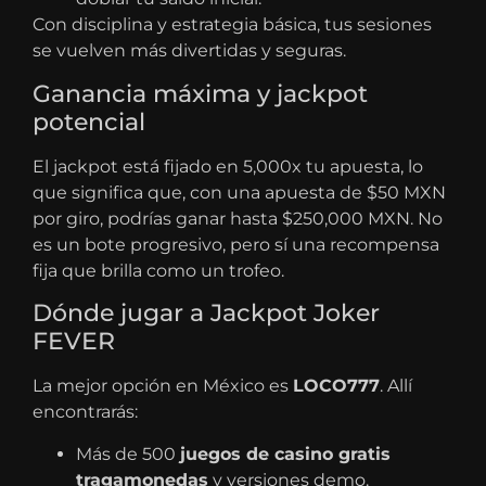
Con disciplina y estrategia básica, tus sesiones
se vuelven más divertidas y seguras.
Ganancia máxima y jackpot
potencial
El jackpot está fijado en 5,000x tu apuesta, lo
que significa que, con una apuesta de $50 MXN
por giro, podrías ganar hasta $250,000 MXN. No
es un bote progresivo, pero sí una recompensa
fija que brilla como un trofeo.
Dónde jugar a Jackpot Joker
FEVER
La mejor opción en México es
LOCO777
. Allí
encontrarás:
Más de 500
juegos de casino gratis
tragamonedas
y versiones demo.