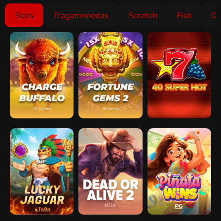
Slots
Tragamonedas
Scratch
Fish
Cr