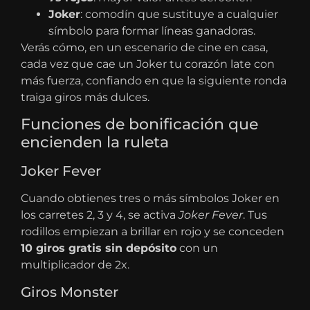
Joker
: comodín que sustituye a cualquier
símbolo para formar líneas ganadoras.
Verás cómo, en un escenario de cine en casa,
cada vez que cae un Joker tu corazón late con
más fuerza, confiando en que la siguiente ronda
traiga giros más dulces.
Funciones de bonificación que
encienden la ruleta
Joker Fever
Cuando obtienes tres o más símbolos Joker en
los carretes 2, 3 y 4, se activa
Joker Fever
. Tus
rodillos empiezan a brillar en rojo y se conceden
10 giros gratis sin depósito
con un
multiplicador de 2x.
Giros Monster