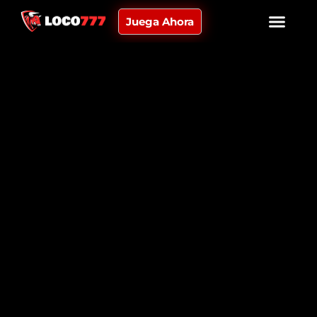
Juega Ahora