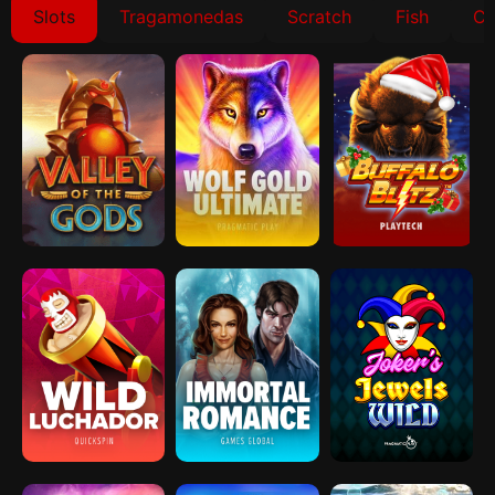
Slots
Tragamonedas
Scratch
Fish
Cr