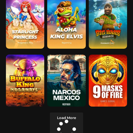
Load More