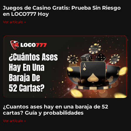
Juegos de Casino Gratis: Prueba Sin Riesgo
en LOCO777 Hoy
Ver artículo »
¿Cuantos ases hay en una baraja de 52
cartas? Guía y probabilidades
Ver artículo »