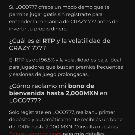
Sí, LOCO777 ofrece un modo demo que te
permite jugar gratis sin registrarte para
entender la mecánica de CRAZY 777 antes de
invertir tu propio dinero.
¿Cuál es el
RTP
y la volatilidad de
CRAZY 777?
El RTP es del 96.5% y la volatilidad es baja, ideal
para jugadores que buscan premios frecuentes
y sesiones de juego prolongadas.
¿Cómo reclamo mi
bono de
bienvenida hasta 2,000MXN
en
LOCO777?
Solo regístrate en LOCO777, realiza tu primer
depósito y automáticamente recibirás un bono
del 100% hasta 2,000 MXN. Consulta nuestras
Bonos y promociones
para más detalles.