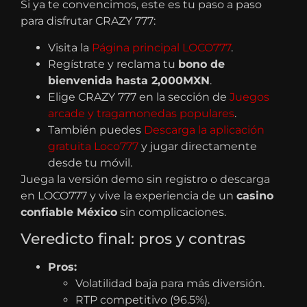
Si ya te convencimos, este es tu paso a paso
para disfrutar CRAZY 777:
Visita la
Página principal LOCO777
.
Regístrate y reclama tu
bono de
bienvenida hasta 2,000MXN
.
Elige CRAZY 777 en la sección de
Juegos
arcade y tragamonedas populares
.
También puedes
Descarga la aplicación
gratuita Loco777
y jugar directamente
desde tu móvil.
Juega la versión demo sin registro o descarga
en LOCO777 y vive la experiencia de un
casino
confiable México
sin complicaciones.
Veredicto final: pros y contras
Pros:
Volatilidad baja para más diversión.
RTP competitivo (96.5%).