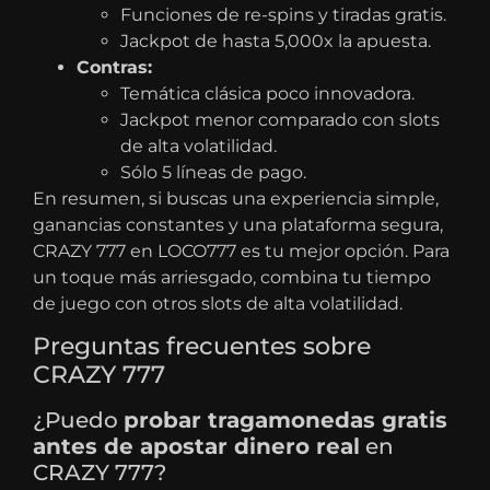
Funciones de re-spins y tiradas gratis.
Jackpot de hasta 5,000x la apuesta.
Contras:
Temática clásica poco innovadora.
Jackpot menor comparado con slots
de alta volatilidad.
Sólo 5 líneas de pago.
En resumen, si buscas una experiencia simple,
ganancias constantes y una plataforma segura,
CRAZY 777 en LOCO777 es tu mejor opción. Para
un toque más arriesgado, combina tu tiempo
de juego con otros slots de alta volatilidad.
Preguntas frecuentes sobre
CRAZY 777
¿Puedo
probar tragamonedas gratis
antes de apostar dinero real
en
CRAZY 777?