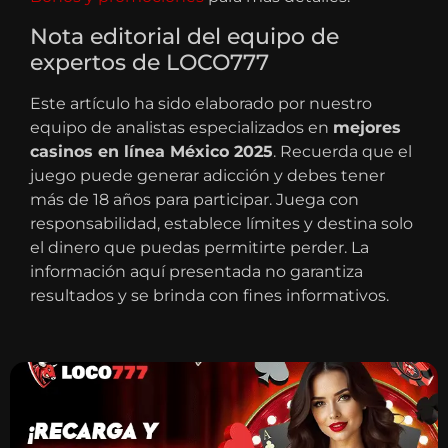
Nota editorial del equipo de
expertos de LOCO777
Este artículo ha sido elaborado por nuestro
equipo de analistas especializados en
mejores
casinos en línea México 2025
. Recuerda que el
juego puede generar adicción y debes tener
más de 18 años para participar. Juega con
responsabilidad, establece límites y destina solo
el dinero que puedas permitirte perder. La
información aquí presentada no garantiza
resultados y se brinda con fines informativos.