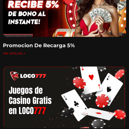
Promocion De Recarga 5%
Ver artículo »