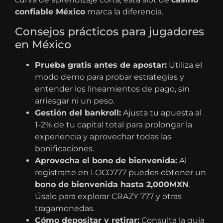
confiable México
marca la diferencia.
Consejos prácticos para jugadores
en México
Prueba gratis antes de apostar:
Utiliza el
modo demo para probar estrategias y
entender los lineamientos de pago, sin
arriesgar ni un peso.
Gestión del bankroll:
Ajusta tu apuesta al
1-2% de tu capital total para prolongar la
experiencia y aprovechar todas las
bonificaciones.
Aprovecha el bono de bienvenida:
Al
registrarte en LOCO777 puedes obtener un
bono de bienvenida hasta 2,000MXN
.
Úsalo para explorar CRAZY 777 y otras
tragamonedas.
Cómo depositar y retirar:
Consulta la guía