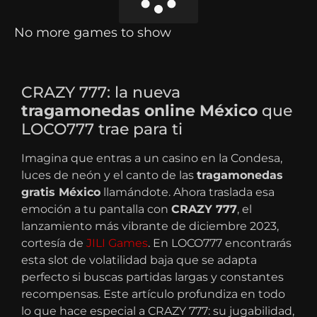
No more games to show
CRAZY 777: la nueva
tragamonedas online México
que
LOCO777 trae para ti
Imagina que entras a un casino en la Condesa,
luces de neón y el canto de las
tragamonedas
gratis México
llamándote. Ahora traslada esa
emoción a tu pantalla con
CRAZY 777
, el
lanzamiento más vibrante de diciembre 2023,
cortesía de
JILI Games
. En LOCO777 encontrarás
esta slot de volatilidad baja que se adapta
perfecto si buscas partidas largas y constantes
recompensas. Este artículo profundiza en todo
lo que hace especial a CRAZY 777: su jugabilidad,