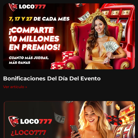
Bonificaciones Del Día Del Evento
Ver artículo »