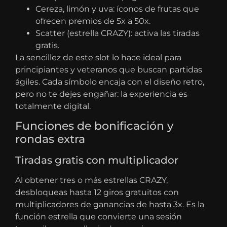
Cereza, limón y uva: íconos de frutas que
ofrecen premios de 5x a 50x.
Scatter (estrella CRAZY): activa las tiradas
gratis.
La sencillez de este slot lo hace ideal para
principiantes y veteranos que buscan partidas
ágiles. Cada símbolo encaja con el diseño retro,
pero no te dejes engañar: la experiencia es
totalmente digital.
Funciones de bonificación y
rondas extra
Tiradas gratis con multiplicador
Al obtener tres o más estrellas CRAZY,
desbloqueas hasta 12 giros gratuitos con
multiplicadores de ganancias de hasta 3x. Es la
función estrella que convierte una sesión