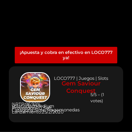
¡Apuesta y cobra en efectivo en LOCO777
ya!
LOCO777
|
Juegos
|
Slots
Gem Saviour
Conquest
5/5 – (1
votes)
96.92%
%RTP:
Medium
Volatilidad:
PG Soft
Proveedor:
Slots, Tragamonedas
Categoría:
25/2/2020
Lanzamiento: