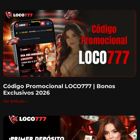
Código Promocional LOCO777 | Bonos
Exclusivos 2026
Ver artículo »