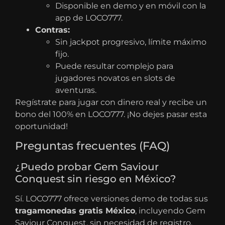
Disponible en demo y en móvil con la
app de LOCO777.
Contras:
Sin jackpot progresivo, límite máximo
fijo.
Puede resultar complejo para
jugadores novatos en slots de
aventuras.
Regístrate para jugar con dinero real y recibe un
bono del 100% en LOCO777. ¡No dejes pasar esta
oportunidad!
Preguntas frecuentes (FAQ)
¿Puedo probar Gem Saviour
Conquest sin riesgo en México?
Sí. LOCO777 ofrece versiones demo de todas sus
tragamonedas gratis México
, incluyendo Gem
Saviour Conquest, sin necesidad de registro.