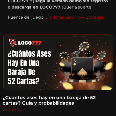
LOCO777
o
juega la versión demo sin registro
o descarga en LOCO777
. ¡Buena suerte!
Fuente del juego:
Big Time Gaming – Bonanza
¿Cuantos ases hay en una baraja de 52
cartas? Guía y probabilidades
Ver artículo »