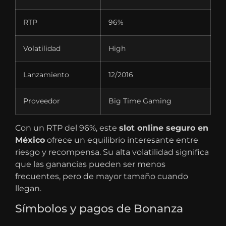
RTP
96%
Volatilidad
High
Lanzamiento
12/2016
Proveedor
Big Time Gaming
Con un RTP del 96%, este
slot online seguro en
México
ofrece un equilibrio interesante entre
riesgo y recompensa. Su alta volatilidad significa
que las ganancias pueden ser menos
frecuentes, pero de mayor tamaño cuando
llegan.
Símbolos y pagos de Bonanza