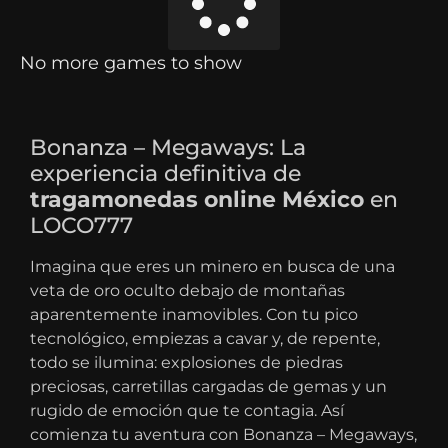
No more games to show
Bonanza – Megaways: La
experiencia definitiva de
tragamonedas online México
en
LOCO777
Imagina que eres un minero en busca de una
veta de oro oculto debajo de montañas
aparentemente inamovibles. Con tu pico
tecnológico, empiezas a cavar y, de repente,
todo se ilumina: explosiones de piedras
preciosas, carretillas cargadas de gemas y un
rugido de emoción que te contagia. Así
comienza tu aventura con Bonanza – Megaways,