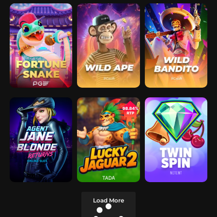
Load More