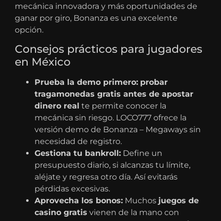
mecánica innovadora y más oportunidades de
ganar por giro, Bonanza es una excelente
opción.
Consejos prácticos para jugadores
en México
Prueba la demo primero:
probar
tragamonedas gratis antes de apostar
dinero real
te permite conocer la
mecánica sin riesgo. LOCO777 ofrece la
versión demo de Bonanza – Megaways sin
necesidad de registro.
Gestiona tu bankroll:
Define un
presupuesto diario, si alcanzas tu límite,
aléjate y regresa otro día. Así evitarás
pérdidas excesivas.
Aprovecha los bonos:
Muchos
juegos de
casino gratis
vienen de la mano con