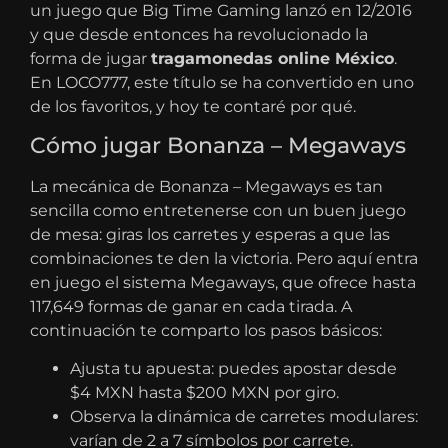
un juego que Big Time Gaming lanzó en 12/2016
y que desde entonces ha revolucionado la
forma de jugar
tragamonedas online México
.
En LOCO777, este título se ha convertido en uno
de los favoritos, y hoy te contaré por qué.
Cómo jugar Bonanza – Megaways
La mecánica de Bonanza – Megaways es tan
sencilla como entretenerse con un buen juego
de mesa: giras los carretes y esperas a que las
combinaciones te den la victoria. Pero aquí entra
en juego el sistema Megaways, que ofrece hasta
117,649 formas de ganar en cada tirada. A
continuación te comparto los pasos básicos:
Ajusta tu apuesta: puedes apostar desde
$4 MXN hasta $200 MXN por giro.
Observa la dinámica de carretes modulares:
varían de 2 a 7 símbolos por carrete.