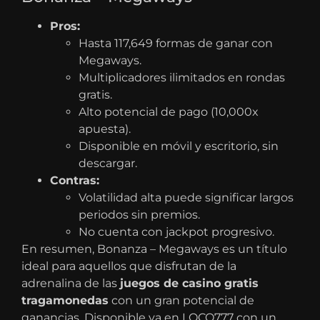
Pros:
Hasta 117,649 formas de ganar con
Megaways.
Multiplicadores ilimitados en rondas
gratis.
Alto potencial de pago (10,000x
apuesta).
Disponible en móvil y escritorio, sin
descargar.
Contras:
Volatilidad alta puede significar largos
periodos sin premios.
No cuenta con jackpot progresivo.
En resumen, Bonanza – Megaways es un título
ideal para aquellos que disfrutan de la
adrenalina de las
juegos de casino gratis
tragamonedas
con un gran potencial de
ganancias. Disponible ya en LOCO777 con un