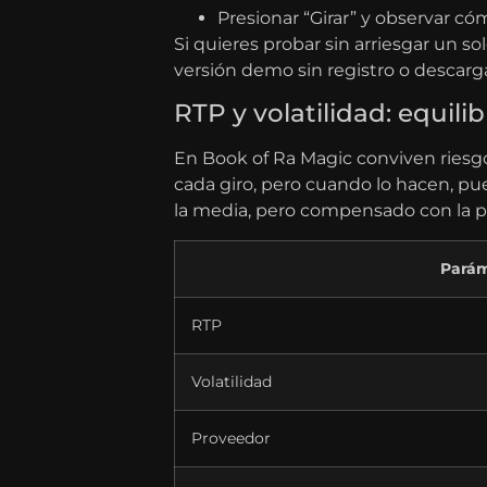
Presionar “Girar” y observar có
Si quieres probar sin arriesgar un s
versión demo sin registro o descarga
RTP y volatilidad: equil
En Book of Ra Magic conviven riesg
cada giro, pero cuando lo hacen, pu
la media, pero compensado con la p
Pará
RTP
Volatilidad
Proveedor