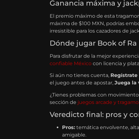
Ganancia máxima y jack
El premio máximo de esta tragamoned
máxima de $100 MXN, podrías embols
irresistible para los cazadores de jac
Dónde jugar Book of Ra
Para disfrutar de la mejor experienc
confiable México
con licencia y plat
Si aún no tienes cuenta,
Regístrate
el juego antes de apostar,
Juega la
¿Tienes problemas con movimiento
sección de
juegos arcade y tragam
Veredicto final: pros y 
Pros:
temática envolvente, alta 
amigable.