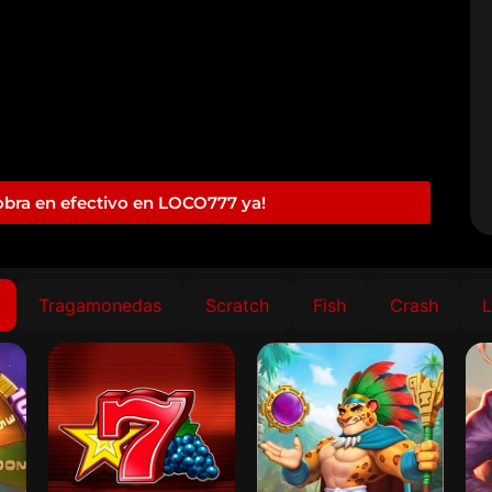
obra en efectivo en LOCO777 ya!
Tragamonedas
Scratch
Fish
Crash
L