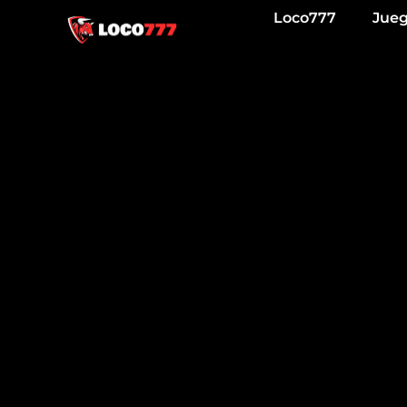
Loco777
Jueg