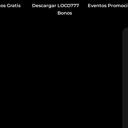
os Gratis
Descargar LOCO777
Eventos Promoci
Bonos