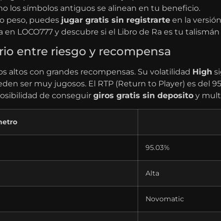
mo los símbolos antiguos se alinean en tu beneficio.
olo peso, puedes
jugar gratis sin registrarte
en la versió
 en LOCO777 y descubre si el Libro de Ra es tu talismán 
ibrio entre riesgo y recompensa
os altos con grandes recompensas. Su volatilidad
High
si
eden ser muy jugosos. El RTP (Return to Player) es del 9
osibilidad de conseguir
giros gratis sin deposito
y mult
metro
95.03%
Alta
Novomatic