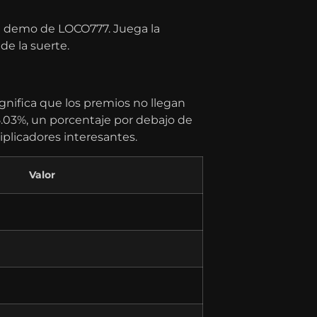
n demo de LOCO777. Juega la
de la suerte.
gnifica que los premios no llegan
5.03%, un porcentaje por debajo de
iplicadores interesantes.
Valor