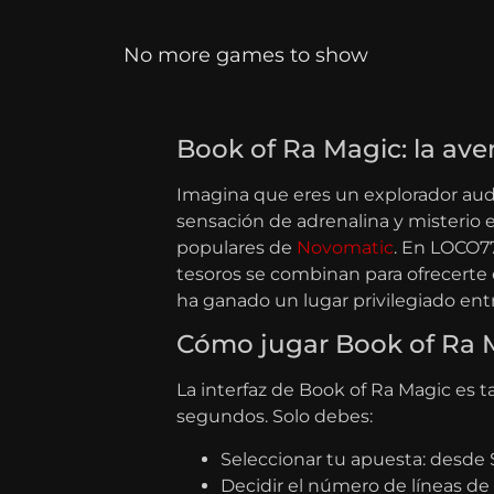
No more games to show
Book of Ra Magic: la ave
Imagina que eres un explorador auda
sensación de adrenalina y misterio e
populares de
Novomatic
. En LOCO77
tesoros se combinan para ofrecerte 
ha ganado un lugar privilegiado ent
Cómo jugar Book of Ra M
La interfaz de Book of Ra Magic es t
segundos. Solo debes:
Seleccionar tu apuesta: desde
Decidir el número de líneas de 