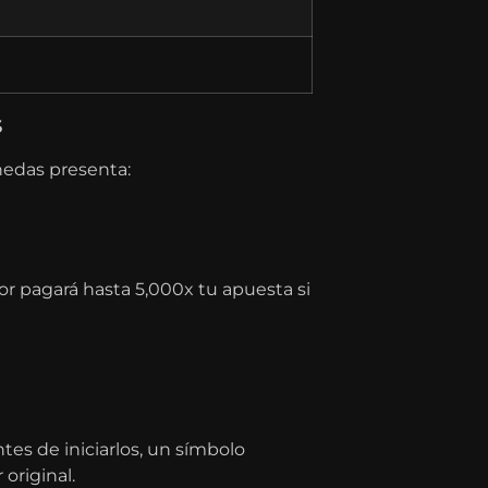
s
nedas presenta:
or pagará hasta 5,000x tu apuesta si
a
ntes de iniciarlos, un símbolo
 original.