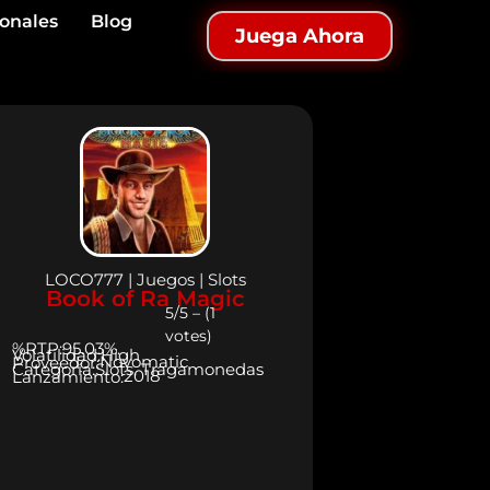
onales
Blog
Juega Ahora
LOCO777
|
Juegos
|
Slots
Book of Ra Magic
5/5 – (1
votes)
95.03%.
%RTP:
High
Volatilidad:
Novomatic
Proveedor:
Slots, Tragamonedas
Categoría:
2018
Lanzamiento: