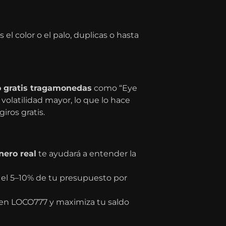
el color o el palo, duplicas o hasta
o gratis tragamonedas
como “Eye
 volatilidad mayor, lo que lo hace
iros gratis.
nero real
te ayudará a entender la
o el 5–10% de tu presupuesto por
en LOCO777 y maximiza tu saldo