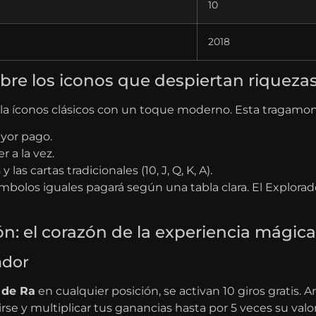
10
2018
bre los iconos que despiertan riqueza
la íconos clásicos con un toque moderno. Esta tragamo
ayor pago.
r a la vez.
 las cartas tradicionales (10, J, Q, K, A).
mbolos iguales pagará según una tabla clara. El Explorad
n: el corazón de la experiencia mágic
ador
 de Ra
en cualquier posición, se activan 10 giros gratis. A
irse y multiplicar tus ganancias hasta por 5 veces su valor