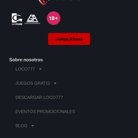
Juega Ahora
Sobre nosotros
LOCO777
JUEGOS GRATIS
DESCARGAR LOCO777
EVENTOS PROMOCIONALES
BLOG