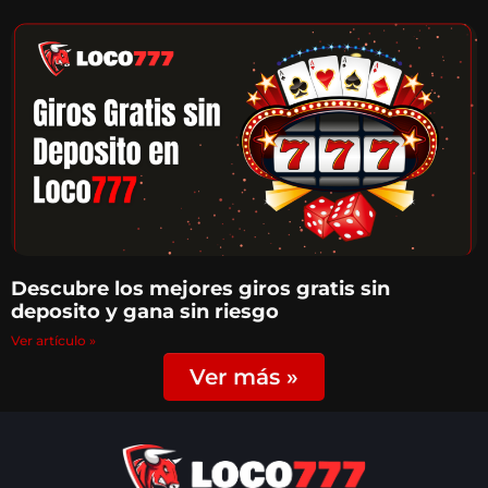
Descubre los mejores giros gratis sin
deposito y gana sin riesgo
Ver artículo »
Ver más »