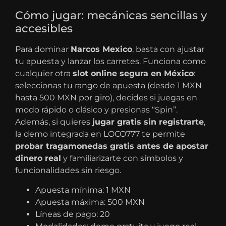
Cómo jugar: mecánicas sencillas y
accesibles
Para dominar
Narcos Mexico
, basta con ajustar
tu apuesta y lanzar los carretes. Funciona como
cualquier otra
slot online segura en México
:
seleccionas tu rango de apuesta (desde 1 MXN
hasta 500 MXN por giro), decides si juegas en
modo rápido o clásico y presionas “Spin”.
Además, si quieres
jugar gratis sin registrarte
,
la demo integrada en LOCO777 te permite
probar tragamonedas gratis antes de apostar
dinero real
y familiarizarte con símbolos y
funcionalidades sin riesgo.
Apuesta mínima: 1 MXN
Apuesta máxima: 500 MXN
Líneas de pago: 20