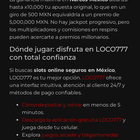
hasta x10,000 tu apuesta original, lo que en un
giro de 500 MXN equivaldría a un premio de
5,000,000 MXN. No hay jackpot progresivo, pero
los multiplicadores y comisiones en respins
pueden acercarte a premios millonarios.
Dónde jugar: disfruta en LOCO777
con total confianza
Si buscas
slots online seguros en México
,
LOCO777 es tu mejor opción.
LOCO777
ofrece
una interfaz intuitiva, atención al cliente 24/7 y
métodos de pago confiables.
Cómo depositar y retirar
en menos de 5
minutos.
Descarga la aplicación gratuita LOCO777
y
juega desde tu celular.
Explora
juegos arcade y tragamonedas