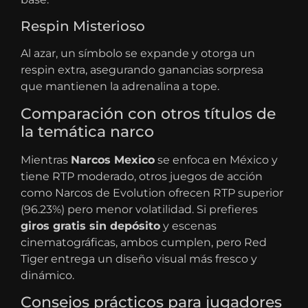
Respin Misterioso
Al azar, un símbolo se expande y otorga un
respin extra, asegurando ganancias sorpresa
que mantienen la adrenalina a tope.
Comparación con otros títulos de
la temática narco
Mientras
Narcos Mexico
se enfoca en México y
tiene RTP moderado, otros juegos de acción
como Narcos de Evolution ofrecen RTP superior
(96.23%) pero menor volatilidad. Si prefieres
giros gratis sin depósito
y escenas
cinematográficas, ambos cumplen, pero Red
Tiger entrega un diseño visual más fresco y
dinámico.
Consejos prácticos para jugadores