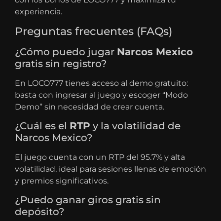
experiencia.
Preguntas frecuentes (FAQs)
¿Cómo puedo jugar
Narcos Mexico
gratis sin registro?
En LOCO777 tienes acceso al demo gratuito:
basta con ingresar al juego y escoger “Modo
Demo” sin necesidad de crear cuenta.
¿Cuál es el
RTP
y la volatilidad de
Narcos Mexico?
El juego cuenta con un RTP del 95.7% y alta
volatilidad, ideal para sesiones llenas de emoción
y premios significativos.
¿Puedo ganar giros gratis sin
depósito?