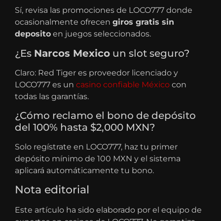
Sí, revisa las promociones de LOCO777 donde
ocasionalmente ofrecen
giros gratis sin
deposito
en juegos seleccionados.
¿Es
Narcos Mexico
un slot seguro?
Claro: Red Tiger es proveedor licenciado y
LOCO777 es un
casino confiable México
con
todas las garantías.
¿Cómo reclamo el bono de depósito
del 100% hasta $2,000 MXN?
Solo regístrate en LOCO777, haz tu primer
depósito mínimo de 100 MXN y el sistema
aplicará automáticamente tu bono.
Nota editorial
Este artículo ha sido elaborado por el equipo de