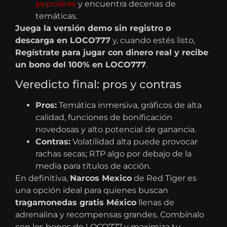
populares
y encuentra decenas de
temáticas.
Juega la versión demo sin registro o
descarga en LOCO777
y, cuando estés listo,
Regístrate para jugar con dinero real y recibe
un bono del 100% en LOCO777
.
Veredicto final: pros y contras
Pros:
Temática inmersiva, gráficos de alta
calidad, funciones de bonificación
novedosas y alto potencial de ganancia.
Contras:
Volatilidad alta puede provocar
rachas secas; RTP algo por debajo de la
media para títulos de acción.
En definitiva,
Narcos Mexico
de Red Tiger es
una opción ideal para quienes buscan
tragamonedas gratis México
llenas de
adrenalina y recompensas grandes. Combínalo
con los bonos de LOCO777 y maximiza tu