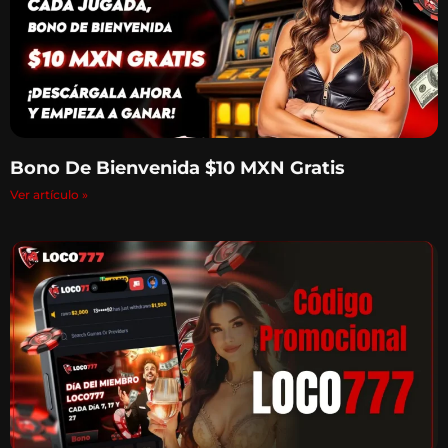
Bono De Bienvenida $10 MXN Gratis
Ver artículo »