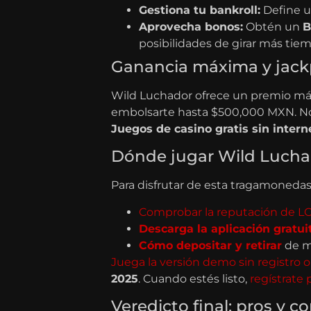
Gestiona tu bankroll:
Define u
Aprovecha bonos:
Obtén un
B
posibilidades de girar más tie
Ganancia máxima y jack
Wild Luchador ofrece un premio m
embolsarte hasta $500,000 MXN. No 
Juegos de casino gratis sin intern
Dónde jugar Wild Lucha
Para disfrutar de esta tragamoneda
Comprobar la reputación de 
Descarga la aplicación grat
Cómo depositar y retirar
de m
Juega la versión demo sin registro
2025
. Cuando estés listo,
regístrate
Veredicto final: pros y c