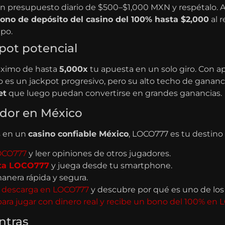
n presupuesto diario de $500–$1,000 MXN y respétalo. As
ono de depósito del casino del 100% hasta $2,000
al r
mpo.
pot potencial
áximo de hasta
5,000x
tu apuesta en un solo giro. Con 
es un jackpot progresivo, pero su alto techo de gananci
et
que luego puedan convertirse en grandes ganancias.
dor en México
s en un
casino confiable México
, LOCO777 es tu destin
LOCO777
y leer opiniones de otros jugadores.
uita LOCO777
y juega desde tu smartphone.
anera rápida y segura.
 o descarga en LOCO777
y descubre por qué es uno de lo
 para jugar con dinero real y recibe un bono del 100% en
ontras