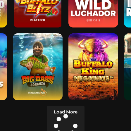
Load More