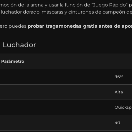
emoción de la arena y usar la función de “Juego Rápido” pa
 luchador dorado, máscaras y cinturones de campeón d
imero puedes
probar tragamonedas gratis antes de apos
ld Luchador
Parámetro
96%
Alta
Quicksp
40