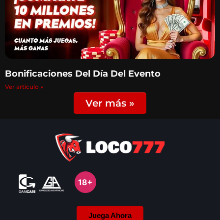
Bonificaciones Del Día Del Evento
Ver artículo »
Ver más »
Juega Ahora