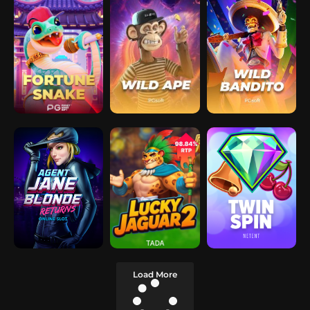
Load More