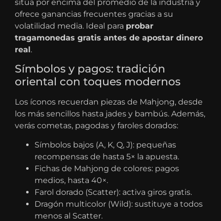
sitúa por encima del promedio de la industria y
ofrece ganancias frecuentes gracias a su
volatilidad media. Ideal para
probar
tragamonedas gratis antes de apostar dinero
real
.
Símbolos y pagos: tradición
oriental con toques modernos
Los íconos recuerdan piezas de Mahjong, desde
los más sencillos hasta jades y bambús. Además,
verás cometas, pagodas y faroles dorados:
Símbolos bajos (A, K, Q, J): pequeñas
recompensas de hasta 5× la apuesta.
Fichas de Mahjong de colores: pagos
medios, hasta 40×.
Farol dorado (Scatter): activa giros gratis.
Dragón multicolor (Wild): sustituye a todos
menos al Scatter.