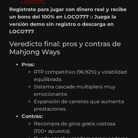
LOCO777
.
Regístrate para jugar con dinero real y recibe
un bono del 100% en LOCO777
o
Juega la
versión demo sin registro o descarga en
LOCO777
.
Veredicto final: pros y contras de
Mahjong Ways
Pros:
RTP competitivo (96.92%) y volatilidad
equilibrada.
Sistema cascade multipliers muy
emocionante.
Expansión de carretes que aumenta
prestaciones.
Contras:
Recompra de giros gratis costosa
(100× apuesta).