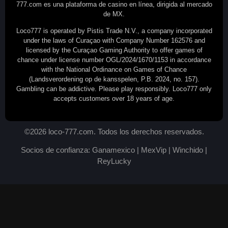
777.com es una plataforma de casino en línea, dirigida al mercado
de MX.
Loco777 is operated by Pistis Trade N.V., a company incorporated
under the laws of Curaçao with Company Number 162576 and
licensed by the Curaçao Gaming Authority to offer games of
chance under license number OGL/2024/1670/1153 in accordance
with the National Ordinance on Games of Chance
(Landsverordening op de kansspelen, P.B. 2024, no. 157).
Gambling can be addictive. Please play responsibly. Loco777 only
accepts customers over 18 years of age.
©2026
loco-777.com
. Todos los derechos reservados.
Socios de confianza:
Ganamexico | MexVip | Winchido |
ReyLucky