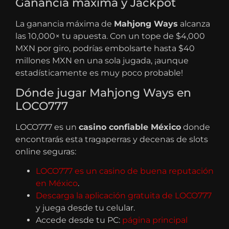
Ganancia máxima y Jackpot
La ganancia máxima de
Mahjong Ways
alcanza
las 10,000× tu apuesta. Con un tope de $4,000
MXN por giro, podrías embolsarte hasta $40
millones MXN en una sola jugada, ¡aunque
estadísticamente es muy poco probable!
Dónde jugar Mahjong Ways en
LOCO777
LOCO777 es un
casino confiable México
donde
encontrarás esta tragaperras y decenas de slots
online seguras:
LOCO777 es un casino de buena reputación
en México
.
Descarga la aplicación gratuita de LOCO777
y juega desde tu celular.
Accede desde tu PC:
página principal