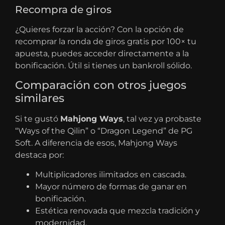
Recompra de giros
¿Quieres forzar la acción? Con la opción de
recomprar la ronda de giros gratis por 100× tu
apuesta, puedes acceder directamente a la
bonificación. Útil si tienes un bankroll sólido.
Comparación con otros juegos
similares
Si te gustó
Mahjong Ways
, tal vez ya probaste
“Ways of the Qilin” o “Dragon Legend” de PG
Soft. A diferencia de esos, Mahjong Ways
destaca por:
Multiplicadores ilimitados en cascada.
Mayor número de formas de ganar en
bonificación.
Estética renovada que mezcla tradición y
modernidad.