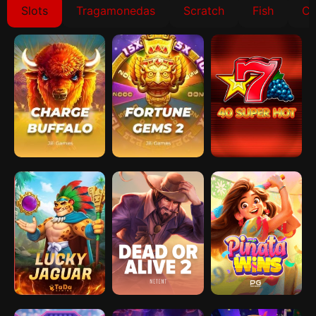
Slots
Tragamonedas
Scratch
Fish
Cr