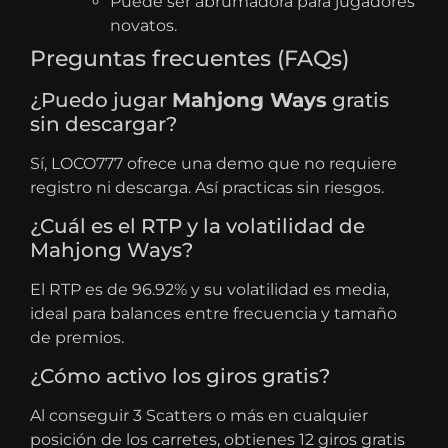
Puede ser abrumadora para jugadores
novatos.
Preguntas frecuentes (FAQs)
¿Puedo jugar
Mahjong Ways
gratis
sin descargar?
Sí, LOCO777 ofrece una demo que no requiere
registro ni descarga. Así practicas sin riesgos.
¿Cuál es el RTP y la volatilidad de
Mahjong Ways?
El RTP es de 96.92% y su volatilidad es media,
ideal para balances entre frecuencia y tamaño
de premios.
¿Cómo activo los giros gratis?
Al conseguir 3 Scatters o más en cualquier
posición de los carretes, obtienes 12 giros gratis