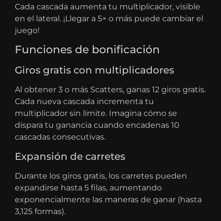
Cada cascada aumenta tu multiplicador, visible
en el lateral. ¡Llegar a 5× o más puede cambiar el
juego!
Funciones de bonificación
Giros gratis con multiplicadores
Al obtener 3 o más Scatters, ganas 12 giros gratis.
Cada nueva cascada incrementa tu
multiplicador sin límite. Imagina cómo se
dispara tu ganancia cuando encadenas 10
cascadas consecutivas.
Expansión de carretes
Durante los giros gratis, los carretes pueden
expandirse hasta 5 filas, aumentando
exponencialmente las maneras de ganar (hasta
3,125 formas).