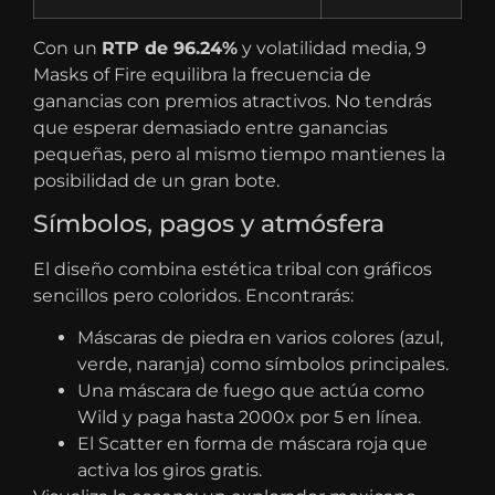
Con un
RTP de 96.24%
y volatilidad media, 9
Masks of Fire equilibra la frecuencia de
ganancias con premios atractivos. No tendrás
que esperar demasiado entre ganancias
pequeñas, pero al mismo tiempo mantienes la
posibilidad de un gran bote.
Símbolos, pagos y atmósfera
El diseño combina estética tribal con gráficos
sencillos pero coloridos. Encontrarás:
Máscaras de piedra en varios colores (azul,
verde, naranja) como símbolos principales.
Una máscara de fuego que actúa como
Wild y paga hasta 2000x por 5 en línea.
El Scatter en forma de máscara roja que
activa los giros gratis.