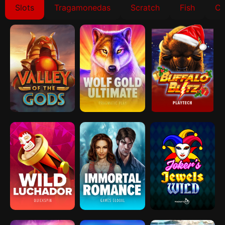
Slots
Tragamonedas
Scratch
Fish
Cr