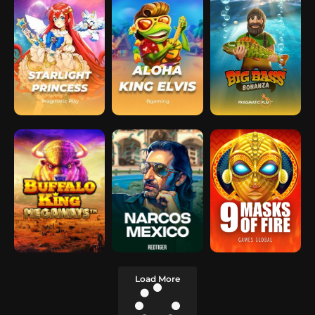
Load More