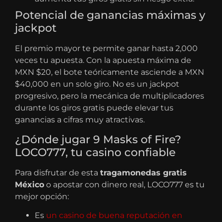
Potencial de ganancias máximas y
jackpot
El premio mayor te permite ganar hasta 2,000
veces tu apuesta. Con la apuesta máxima de
MXN $20, el bote teóricamente asciende a MXN
$40,000 en un solo giro. No es un jackpot
progresivo, pero la mecánica de multiplicadores
durante los giros gratis puede elevar tus
ganancias a cifras muy atractivas.
¿Dónde jugar 9 Masks of Fire?
LOCO777, tu casino confiable
Para disfrutar de esta
tragamonedas gratis
México
o apostar con dinero real, LOCO777 es tu
mejor opción:
Es
un casino de buena reputación en