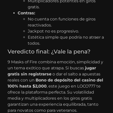
Multiplicadores potentes en giros
gratis.
Contras:
No cuenta con funciones de giros
reactivados.
Jackpot no es progresivo.
Estética simple que podría no atraer a
todos.
Veredicto final: ¿Vale la pena?
9 Masks of Fire combina emoción, simplicidad y
un tema exótico que atrapa. Si buscas
jugar
gratis sin registrarse
o dar el salto a apuestas
reales con un
Bono de depósito del casino del
100% hasta $2,000
, este juego en LOCO777 te
ofrece la plataforma perfecta. Su volatilidad
media y multiplicadores en los giros gratis
garantizan una experiencia equilibrada, tanto
para novatos como para veteranos.