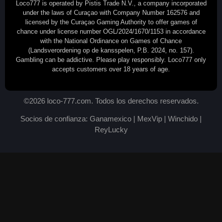
Loco777 is operated by Pistis Trade N.V., a company incorporated
under the laws of Curaçao with Company Number 162576 and
licensed by the Curaçao Gaming Authority to offer games of
chance under license number OGL/2024/1670/1153 in accordance
with the National Ordinance on Games of Chance
(Landsverordening op de kansspelen, P.B. 2024, no. 157).
Gambling can be addictive. Please play responsibly. Loco777 only
accepts customers over 18 years of age.
©2026
loco-777.com
. Todos los derechos reservados.
Socios de confianza:
Ganamexico | MexVip | Winchido |
ReyLucky