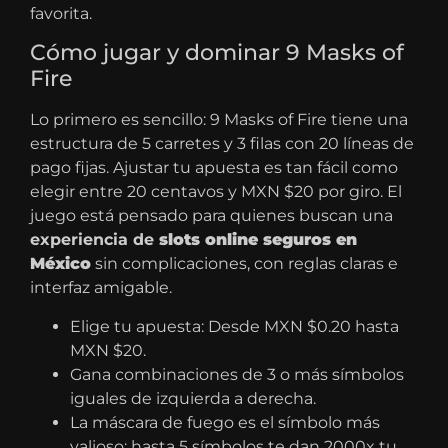
favorita.
Cómo jugar y dominar 9 Masks of
Fire
Lo primero es sencillo: 9 Masks of Fire tiene una
estructura de 5 carretes y 3 filas con 20 líneas de
pago fijas. Ajustar tu apuesta es tan fácil como
elegir entre 20 centavos y MXN $20 por giro. El
juego está pensado para quienes buscan una
experiencia de
slots online seguros en
México
sin complicaciones, con reglas claras e
interfaz amigable.
Elige tu apuesta: Desde MXN $0.20 hasta
MXN $20.
Gana combinaciones de 3 o más símbolos
iguales de izquierda a derecha.
La máscara de fuego es el símbolo más
valioso: hasta 5 símbolos te dan 2000x tu