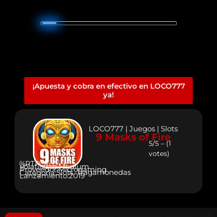
¡Apuesta y cobra en efectivo en LOCO777
ya!
LOCO777
|
Juegos
|
Slots
9 Masks of Fire
5/5 – (1
votes)
96.24%
%RTP:
Medium
Volatilidad:
Microgaming
Proveedor:
Slots, Tragamonedas
Categoría:
2019
Lanzamiento: