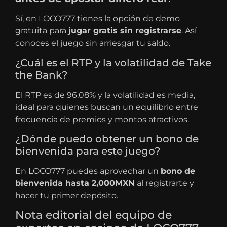
Sí, en LOCO777 tienes la opción de demo
gratuita para
jugar gratis sin registrarse
. Así
conoces el juego sin arriesgar tu saldo.
¿Cuál es el RTP y la volatilidad de Take
the Bank?
El RTP es de 96.08% y la volatilidad es media,
ideal para quienes buscan un equilibrio entre
frecuencia de premios y montos atractivos.
¿Dónde puedo obtener un bono de
bienvenida para este juego?
En LOCO777 puedes aprovechar un
bono de
bienvenida hasta 2,000MXN
al registrarte y
hacer tu primer depósito.
Nota editorial del equipo de