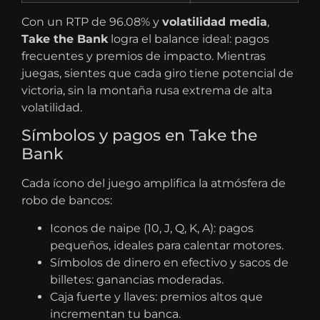
Con un RTP de 96.08% y
volatilidad media
,
Take the Bank
logra el balance ideal: pagos
frecuentes y premios de impacto. Mientras
juegas, sientes que cada giro tiene potencial de
victoria, sin la montaña rusa extrema de alta
volatilidad.
Símbolos y pagos en Take the
Bank
Cada ícono del juego amplifica la atmósfera de
robo de bancos:
Iconos de naipe (10, J, Q, K, A): pagos
pequeños, ideales para calentar motores.
Símbolos de dinero en efectivo y sacos de
billetes: ganancias moderadas.
Caja fuerte y llaves: premios altos que
incrementan tu banca.