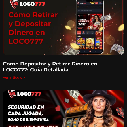
Cómo Depositar y Retirar Dinero en
LOCO777: Guía Detallada
Ver artículo »