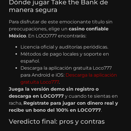
Dónde jugar Take the Bank de
manera segura
Para disfrutar de este emocionante título sin
preocupaciones, elige un
casino confiable
México
. En LOCO777 encontrarás:
Licencia oficial y auditorías periódicas.
Métodos de pago locales y soporte en
español.
Descarga la aplicación gratuita Loco777
para Android e iOS:
Descarga la aplicación
gratuita Loco777
.
Juega la versión demo sin registro o
descarga en LOCO777
y cuando te sientas en
racha,
Regístrate para jugar con dinero real y
recibe un bono del 100% en LOCO777
.
Veredicto final: pros y contras