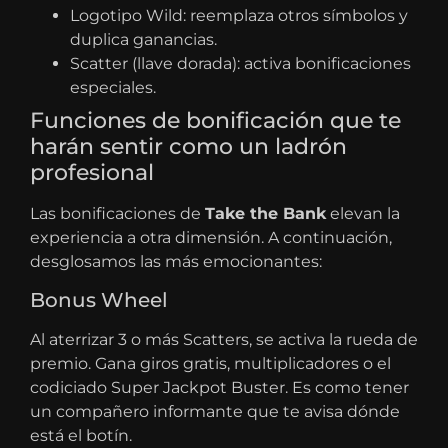
Logotipo Wild: reemplaza otros símbolos y
duplica ganancias.
Scatter (llave dorada): activa bonificaciones
especiales.
Funciones de bonificación que te
harán sentir como un ladrón
profesional
Las bonificaciones de
Take the Bank
elevan la
experiencia a otra dimensión. A continuación,
desglosamos las más emocionantes:
Bonus Wheel
Al aterrizar 3 o más Scatters, se activa la rueda de
premio. Gana giros gratis, multiplicadores o el
codiciado Super Jackpot Buster. Es como tener
un compañero informante que te avisa dónde
está el botín.