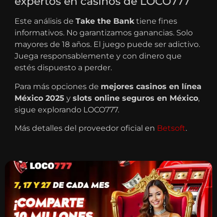
expertos en casinos de LOCO777
Este análisis de
Take the Bank
tiene fines
informativos. No garantizamos ganancias. Solo
mayores de 18 años. El juego puede ser adictivo.
Juega responsablemente y con dinero que
estés dispuesto a perder.
Para más opciones de
mejores casinos en línea
México 2025
y
slots online seguros en México
,
sigue explorando LOCO777.
Más detalles del proveedor oficial en
Betsoft
.