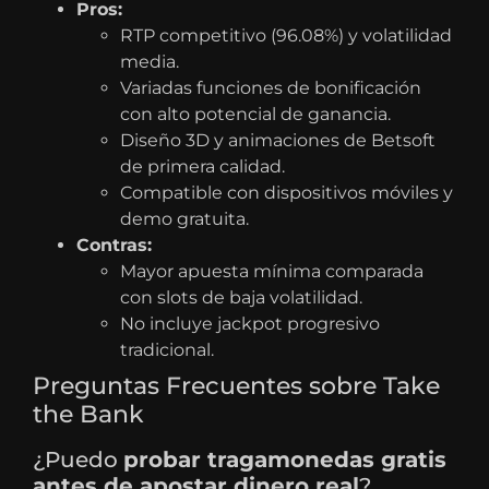
Pros:
RTP competitivo (96.08%) y volatilidad
media.
Variadas funciones de bonificación
con alto potencial de ganancia.
Diseño 3D y animaciones de Betsoft
de primera calidad.
Compatible con dispositivos móviles y
demo gratuita.
Contras:
Mayor apuesta mínima comparada
con slots de baja volatilidad.
No incluye jackpot progresivo
tradicional.
Preguntas Frecuentes sobre Take
the Bank
¿Puedo
probar tragamonedas gratis
antes de apostar dinero real
?