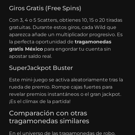
Giros Gratis (Free Spins)
Con 3, 4 o 5 Scatters, obtienes 10, 15 o 20 tiradas
gratuitas. Durante estos giros, cada Wild que
aparezca añade un multiplicador progresivo. Es
la perfecta oportunidad de
tragamonedas
gratis México
para engordar tu cuenta sin
apostar saldo real.
SuperJackpot Buster
Este mini-juego se activa aleatoriamente tras la
rueda de premio. Rompe cajas fuertes para
revelar premios instantáneos o el gran jackpot.
¡Es el clímax de la partida!
Comparación con otras
tragamonedas similares
En el universo de las tragamonedas de robo,