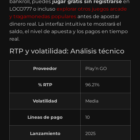
bankroll, puedes
jugar gratis sin registrarse
en
LOCO777 o incluso
explorar otros juegos arcade
y tragamonedas populares
antes de apostar
dinero real. La interfaz intuitiva te mostrará el
saldo, el nivel de apuesta y los pagos en tiempo
real.
RTP y volatilidad: Análisis técnico
Proveedor
Play’n GO
% RTP
96.21%
Volatilidad
Media
Líneas de pago
10
Lanzamiento
2025