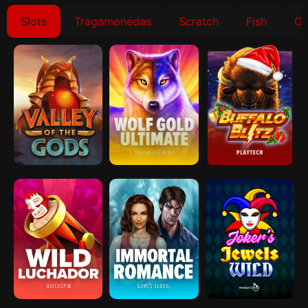
Slots
Tragamonedas
Scratch
Fish
Cr