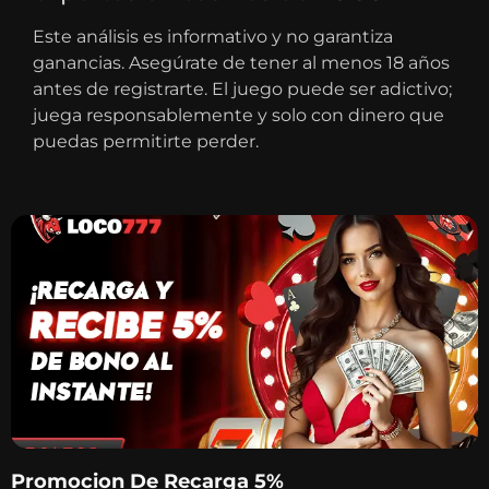
Este análisis es informativo y no garantiza
ganancias. Asegúrate de tener al menos 18 años
antes de registrarte. El juego puede ser adictivo;
juega responsablemente y solo con dinero que
puedas permitirte perder.
Promocion De Recarga 5%