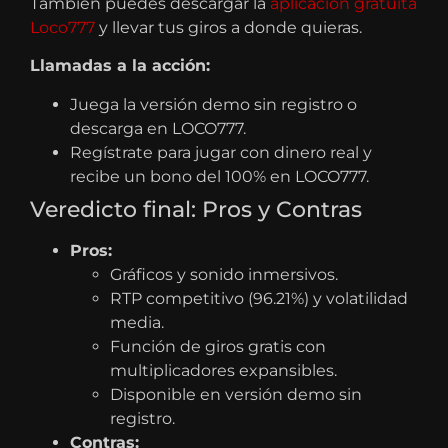
También puedes descargar la
aplicación gratuita
Loco777
y llevar tus giros a donde quieras.
Llamadas a la acción:
Juega la versión demo sin registro o
descarga en LOCO777.
Regístrate para jugar con dinero real y
recibe un bono del 100% en LOCO777.
Veredicto final: Pros y Contras
Pros:
Gráficos y sonido inmersivos.
RTP competitivo (96.21%) y volatilidad
media.
Función de giros gratis con
multiplicadores expansibles.
Disponible en versión demo sin
registro.
Contras: