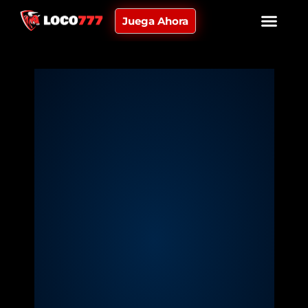
Juega Ahora