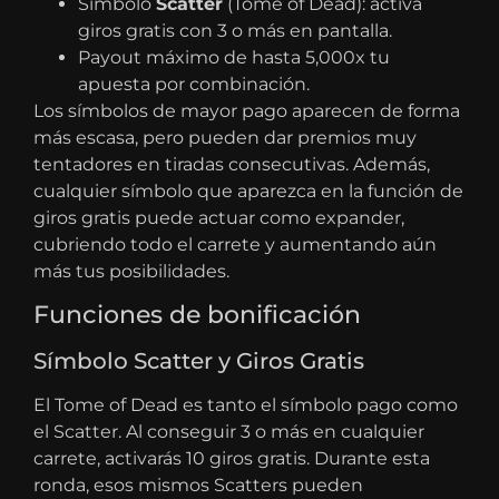
Símbolo
Scatter
(Tome of Dead): activa
giros gratis con 3 o más en pantalla.
Payout máximo de hasta 5,000x tu
apuesta por combinación.
Los símbolos de mayor pago aparecen de forma
más escasa, pero pueden dar premios muy
tentadores en tiradas consecutivas. Además,
cualquier símbolo que aparezca en la función de
giros gratis puede actuar como expander,
cubriendo todo el carrete y aumentando aún
más tus posibilidades.
Funciones de bonificación
Símbolo Scatter y Giros Gratis
El Tome of Dead es tanto el símbolo pago como
el Scatter. Al conseguir 3 o más en cualquier
carrete, activarás 10 giros gratis. Durante esta
ronda, esos mismos Scatters pueden