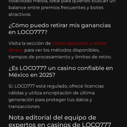
volatilidad media, ideal para quienes buscan un
balance entre premios frecuentes y botes
atractivos.
¿Cómo puedo retirar mis ganancias
en LOCO777?
Visita la sección de
Cómo depositar y retirar
dinero
para ver los métodos disponibles,
tiempos de procesamiento y límites de retiro.
¿Es LOCO777 un casino confiable en
México en 2025?
Sí. LOCO777 está regulado, ofrece licencias
válidas y utiliza encriptación de última
generación para proteger tus datos y
transacciones.
Nota editorial del equipo de
expertos en casinos de LOCO777