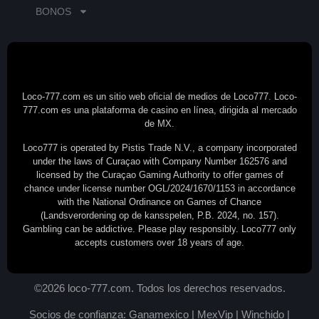
BONOS
Loco-777.com es un sitio web oficial de medios de Loco777. Loco-
777.com es una plataforma de casino en línea, dirigida al mercado
de MX.
Loco777 is operated by Pistis Trade N.V., a company incorporated
under the laws of Curaçao with Company Number 162576 and
licensed by the Curaçao Gaming Authority to offer games of
chance under license number OGL/2024/1670/1153 in accordance
with the National Ordinance on Games of Chance
(Landsverordening op de kansspelen, P.B. 2024, no. 157).
Gambling can be addictive. Please play responsibly. Loco777 only
accepts customers over 18 years of age.
©2026
loco-777.com
. Todos los derechos reservados.
Socios de confianza:
Ganamexico | MexVip | Winchido |