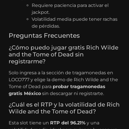
Requiere paciencia para activar el
jackpot.
Volatilidad media puede tener rachas
de pérdidas.
Preguntas Frecuentes
¿Cómo puedo jugar gratis Rich Wilde
and the Tome of Dead sin
registrarme?
Solo ingresa a la sección de tragamonedas en
LOCO777 y elige la demo de Rich Wilde and the
Tome of Dead para
probar tragamonedas
gratis México
sin descargar ni registrarte.
¿Cuál es el RTP y la volatilidad de Rich
Wilde and the Tome of Dead?
Esta slot tiene un
RTP del 96.21%
y una