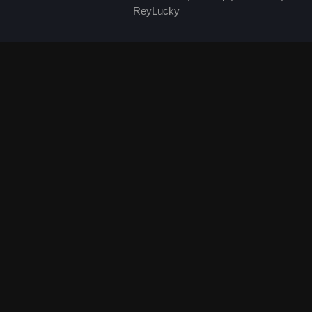
ReyLucky