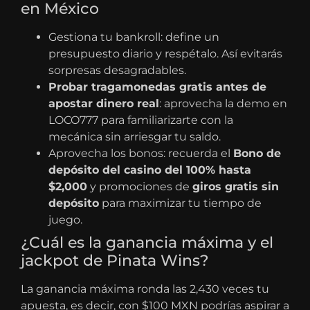
en México
Gestiona tu bankroll: define un
presupuesto diario y respétalo. Así evitarás
sorpresas desagradables.
Probar tragamonedas gratis antes de
apostar dinero real
: aprovecha la demo en
LOCO777 para familiarizarte con la
mecánica sin arriesgar tu saldo.
Aprovecha los bonos: recuerda el
Bono de
depósito del casino del 100% hasta
$2,000
y promociones de
giros gratis sin
depósito
para maximizar tu tiempo de
juego.
¿Cuál es la ganancia máxima y el
jackpot de Pinata Wins?
La ganancia máxima ronda las 2,430 veces tu
apuesta, es decir, con $100 MXN podrías aspirar a