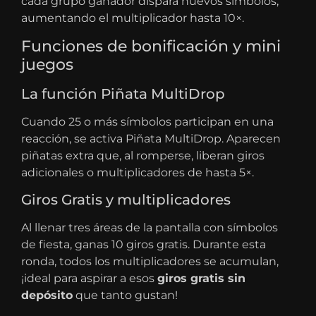
cada grupo ganador dispara nuevos símbolos,
aumentando el multiplicador hasta 10×.
Funciones de bonificación y mini
juegos
La función Piñata MultiDrop
Cuando 25 o más símbolos participan en una
reacción, se activa Piñata MultiDrop. Aparecen
piñatas extra que, al romperse, liberan giros
adicionales o multiplicadores de hasta 5×.
Giros Gratis y multiplicadores
Al llenar tres áreas de la pantalla con símbolos
de fiesta, ganas 10 giros gratis. Durante esta
ronda, todos los multiplicadores se acumulan,
¡ideal para aspirar a esos
giros gratis sin
depósito
que tanto gustan!