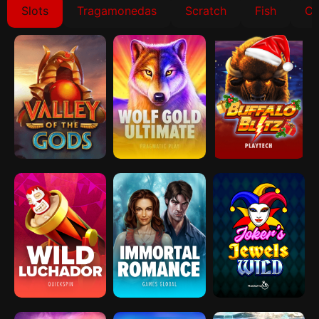
Slots
Tragamonedas
Scratch
Fish
Cr