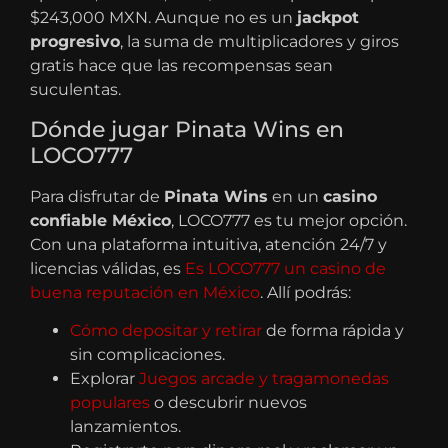
$243,000 MXN. Aunque no es un
jackpot
progresivo
, la suma de multiplicadores y giros
gratis hace que las recompensas sean
suculentas.
Dónde jugar Pinata Wins en
LOCO777
Para disfrutar de
Pinata Wins
en un
casino
confiable México
, LOCO777 es tu mejor opción.
Con una plataforma intuitiva, atención 24/7 y
licencias válidas, es
Es LOCO777 un casino de
buena reputación en México
. Allí podrás:
Cómo depositar y retirar
de forma rápida y
sin complicaciones.
Explorar
Juegos arcade y tragamonedas
populares
o descubrir nuevos
lanzamientos.