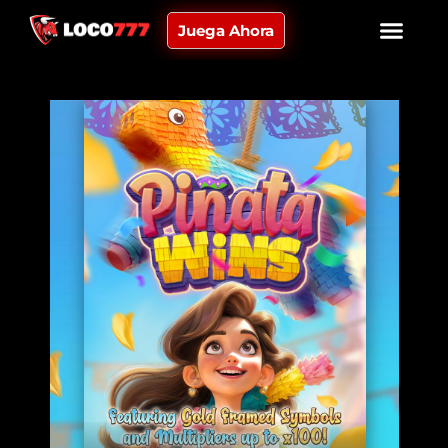
Juega Ahora