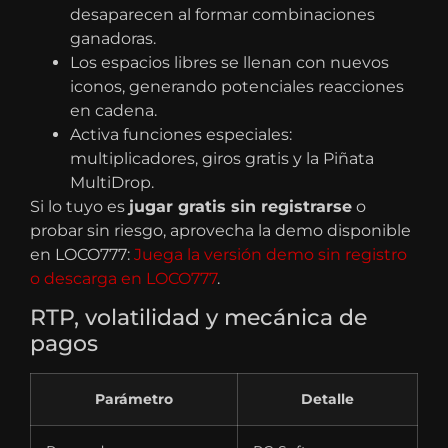
desaparecen al formar combinaciones
ganadoras.
Los espacios libres se llenan con nuevos
iconos, generando potenciales reacciones
en cadena.
Activa funciones especiales:
multiplicadores, giros gratis y la Piñata
MultiDrop.
Si lo tuyo es
jugar gratis sin registrarse
o
probar sin riesgo, aprovecha la demo disponible
en LOCO777:
Juega la versión demo sin registro
o descarga en LOCO777
.
RTP, volatilidad y mecánica de
pagos
Parámetro
Detalle