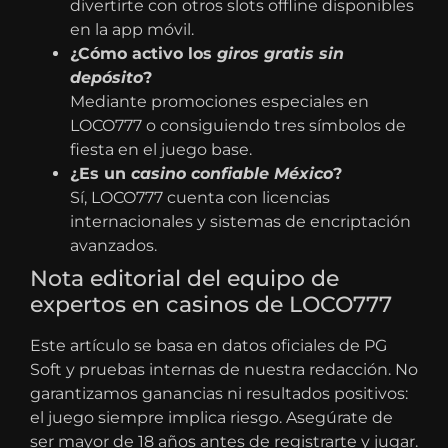
divertirte con otros slots offline disponibles
en la app móvil.
¿Cómo activo los
giros gratis sin
depósito
?
Mediante promociones especiales en
LOCO777 o consiguiendo tres símbolos de
fiesta en el juego base.
¿Es un
casino confiable México
?
Sí, LOCO777 cuenta con licencias
internacionales y sistemas de encriptación
avanzados.
Nota editorial del equipo de
expertos en casinos de LOCO777
Este artículo se basa en datos oficiales de PG
Soft y pruebas internas de nuestra redacción. No
garantizamos ganancias ni resultados positivos:
el juego siempre implica riesgo. Asegúrate de
ser mayor de 18 años antes de registrarte y jugar.