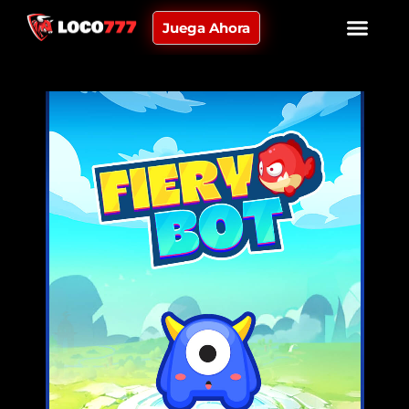
Juega Ahora