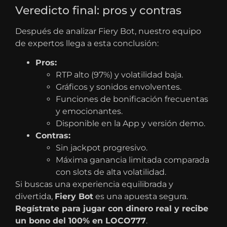
Veredicto final: pros y contras
Después de analizar Fiery Bot, nuestro equipo
de expertos llega a esta conclusión:
Pros:
RTP alto (97%) y volatilidad baja.
Gráficos y sonidos envolventes.
Funciones de bonificación frecuentas
y emocionantes.
Disponible en la App y versión demo.
Contras:
Sin jackpot progresivo.
Máxima ganancia limitada comparada
con slots de alta volatilidad.
Si buscas una experiencia equilibrada y
divertida,
Fiery Bot
es una apuesta segura.
Regístrate para jugar con dinero real y recibe
un bono del 100% en LOCO777
.