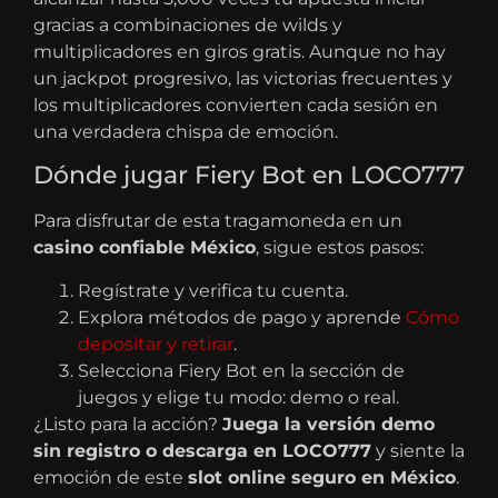
gracias a combinaciones de wilds y
multiplicadores en giros gratis. Aunque no hay
un jackpot progresivo, las victorias frecuentes y
los multiplicadores convierten cada sesión en
una verdadera chispa de emoción.
Dónde jugar Fiery Bot en LOCO777
Para disfrutar de esta tragamoneda en un
casino confiable México
, sigue estos pasos:
Regístrate y verifica tu cuenta.
Explora métodos de pago y aprende
Cómo
depositar y retirar
.
Selecciona Fiery Bot en la sección de
juegos y elige tu modo: demo o real.
¿Listo para la acción?
Juega la versión demo
sin registro o descarga en LOCO777
y siente la
emoción de este
slot online seguro en México
.