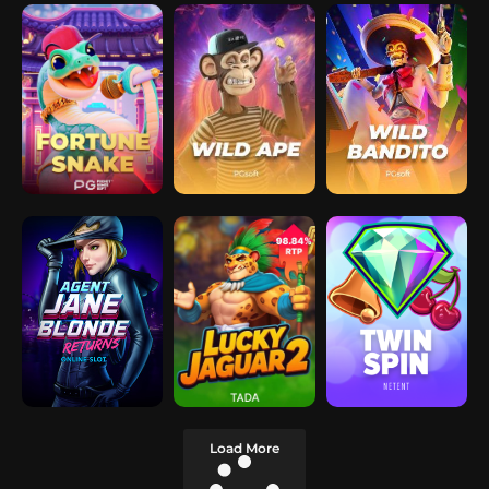
Load More