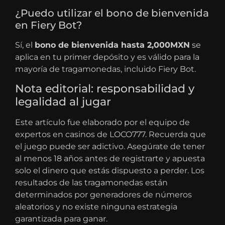
¿Puedo utilizar el bono de bienvenida
en Fiery Bot?
Sí, el
bono de bienvenida hasta 2,000MXN
se
aplica en tu primer depósito y es válido para la
mayoría de tragamonedas, incluido Fiery Bot.
Nota editorial: responsabilidad y
legalidad al jugar
Este artículo fue elaborado por el equipo de
expertos en casinos de LOCO777. Recuerda que
el juego puede ser adictivo. Asegúrate de tener
al menos 18 años antes de registrarte y apuesta
solo el dinero que estás dispuesto a perder. Los
resultados de las tragamonedas están
determinados por generadores de números
aleatorios y no existe ninguna estrategia
garantizada para ganar.