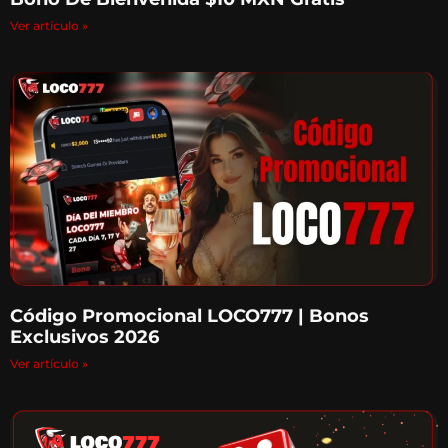
Ver artículo »
Código Promocional LOCO777 | Bonos
Exclusivos 2026
Ver artículo »