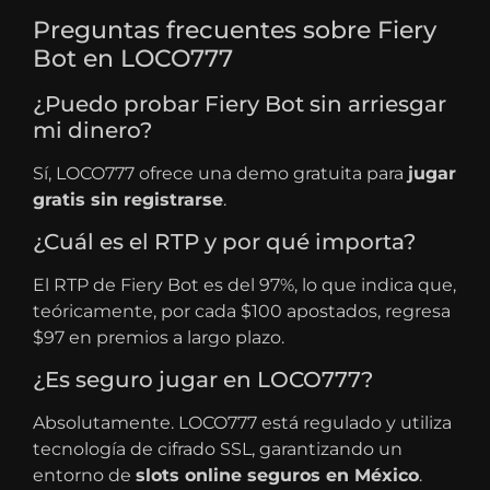
Preguntas frecuentes sobre Fiery
Bot en LOCO777
¿Puedo probar Fiery Bot sin arriesgar
mi dinero?
Sí, LOCO777 ofrece una demo gratuita para
jugar
gratis sin registrarse
.
¿Cuál es el RTP y por qué importa?
El RTP de Fiery Bot es del 97%, lo que indica que,
teóricamente, por cada $100 apostados, regresa
$97 en premios a largo plazo.
¿Es seguro jugar en LOCO777?
Absolutamente. LOCO777 está regulado y utiliza
tecnología de cifrado SSL, garantizando un
entorno de
slots online seguros en México
.