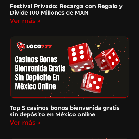
Festival Privado: Recarga con Regalo y
Divide 100 Millones de MXN
Ver más »
Top 5 casinos bonos bienvenida gratis
sin depósito en México online
Ver más »