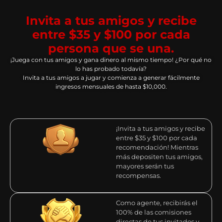
Invita a tus amigos y recibe
entre $35 y $100 por cada
persona que se una.
¡Juega con tus amigos y gana dinero al mismo tiempo! ¿Por qué no
lo has probado todavía?
Invita a tus amigos a jugar y comienza a generar fácilmente
ingresos mensuales de hasta $10,000.
¡Invita a tus amigos y recibe
entre $35 y $100 por cada
recomendación! Mientras
más depositen tus amigos,
mayores serán tus
recompensas.
Como agente, recibirás el
100% de las comisiones
directas de tus invitados y,