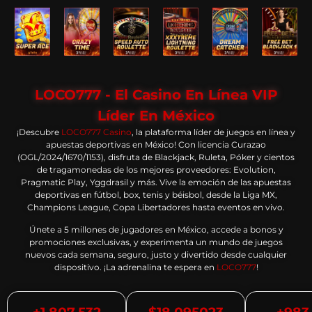
LOCO777 - El Casino En Línea VIP
Líder En México
¡Descubre
LOCO777 Casino
, la plataforma líder de juegos en línea y
apuestas deportivas en México! Con licencia Curazao
(OGL/2024/1670/1153), disfruta de Blackjack, Ruleta, Póker y cientos
de tragamonedas de los mejores proveedores: Evolution,
Pragmatic Play, Yggdrasil y más. Vive la emoción de las apuestas
deportivas en fútbol, box, tenis y béisbol, desde la Liga MX,
Champions League, Copa Libertadores hasta eventos en vivo.
Únete a 5 millones de jugadores en México, accede a bonos y
promociones exclusivas, y experimenta un mundo de juegos
nuevos cada semana, seguro, justo y divertido desde cualquier
dispositivo. ¡La adrenalina te espera en
LOCO777
!
+
1,807,532
$
18.095023
+
983