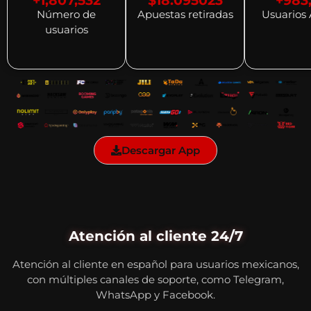
Número de
Apuestas retiradas
Usuarios 
usuarios
Descargar App
Atención al cliente 24/7
Atención al cliente en español para usuarios mexicanos,
con múltiples canales de soporte, como Telegram,
WhatsApp y Facebook.