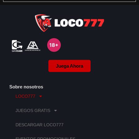
Juega Ahora
Sobre nosotros
LOCO777
JUEGOS GRATIS
DESCARGAR LOCO777
EVENTOS PROMOCIONALES