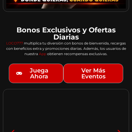
Bonos Exclusivos y Ofertas
Diarias
LOCO777
multiplica tu diversión con bonos de bienvenida, recargas
con beneficios extra y promociones diarias. Además, los usuarios de
nuestra
App
obtienen recompensas exclusivas.
Juega
Ver Más
Ahora
Eventos