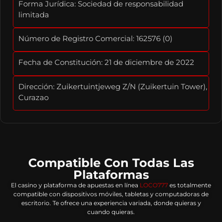
Forma Jurídica: Sociedad de responsabilidad
limitada
Número de Registro Comercial: 162576 (0)
Fecha de Constitución: 21 de diciembre de 2022
Dirección: Zuikertuintjeweg Z/N (Zuikertuin Tower),
Curazao
Compatible Con Todas Las
Plataformas
El casino y plataforma de apuestas en línea
LOCO777
es totalmente
compatible con dispositivos móviles, tabletas y computadoras de
escritorio. Te ofrece una experiencia variada, donde quieras y
cuando quieras.