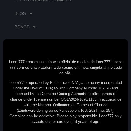
BLOG
BONOS
Loco-777.com es un sitio web oficial de medios de Loco777. Loco-
777.com es una plataforma de casino en línea, dirigida al mercado
de MX.
Loco777 is operated by Pistis Trade N.V., a company incorporated
under the laws of Curaçao with Company Number 162576 and
licensed by the Curaçao Gaming Authority to offer games of
chance under license number OGL/2024/1670/1153 in accordance
with the National Ordinance on Games of Chance
(Landsverordening op de kansspelen, P.B. 2024, no. 157).
Gambling can be addictive. Please play responsibly. Loco777 only
accepts customers over 18 years of age.