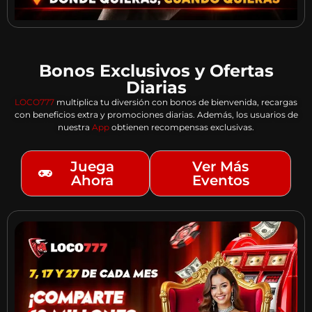
Bonos Exclusivos y Ofertas
Diarias
LOCO777
multiplica tu diversión con bonos de bienvenida, recargas
con beneficios extra y promociones diarias. Además, los usuarios de
nuestra
App
obtienen recompensas exclusivas.
Juega
Ver Más
Ahora
Eventos