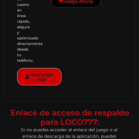
Juega Ahora
casino
en
línea
rápido,
seguro
y
optimizado
directamente
desde
tu
teléfono.
Descargar
App
Enlace de acceso de respaldo
para LOCO777:
Si no puedes acceder al enlace del juego o al
enlace de descarga de la aplicación, puedes