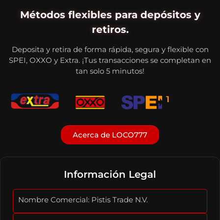
Métodos flexibles para depósitos y
retiros.
Deposita y retira de forma rápida, segura y flexible con
SPEI, OXXO y Extra. ¡Tus transacciones se completan en
tan solo 5 minutos!
Acerca de LOCO777
Información Legal
Nombre Comercial: Pistis Trade N.V.