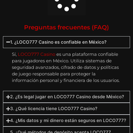
Preguntas frecuentes (FAQ)
1. ¿LOCO777 Casino es confiable en México?
Sí,
LOCO777 Casino
es una plataforma confiable
para jugadores en México. Utiliza sistemas de
seguridad avanzados, cifrado de datos y políticas
de juego responsable para proteger la
información personal y financiera de los usuarios.
2. ¿Es legal jugar en LOCO777 Casino desde México?
3. ¿Qué licencia tiene LOCO777 Casino?
4. ¿Mis datos y mi dinero están seguros en LOCO777?
5. ¿Qué métodos de depósito acepta LOCO777