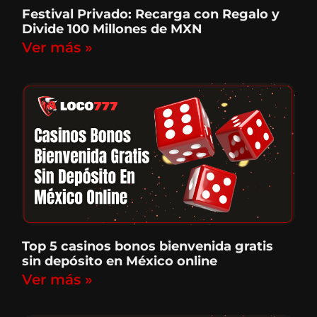
Festival Privado: Recarga con Regalo y
Divide 100 Millones de MXN
Ver más »
Top 5 casinos bonos bienvenida gratis
sin depósito en México online
Ver más »