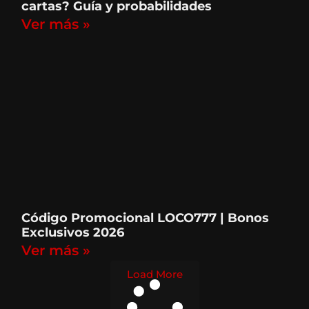
cartas? Guía y probabilidades
Ver más »
Código Promocional LOCO777 | Bonos
Exclusivos 2026
Ver más »
Load More