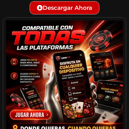
Descargar Ahora