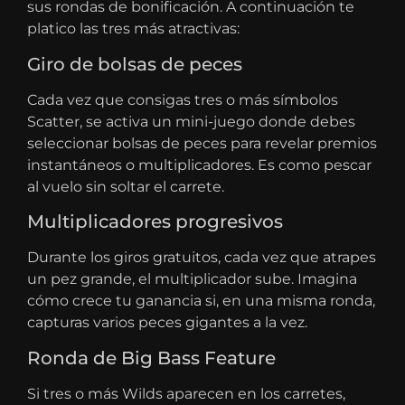
sus rondas de bonificación. A continuación te
platico las tres más atractivas:
Giro de bolsas de peces
Cada vez que consigas tres o más símbolos
Scatter, se activa un mini-juego donde debes
seleccionar bolsas de peces para revelar premios
instantáneos o multiplicadores. Es como pescar
al vuelo sin soltar el carrete.
Multiplicadores progresivos
Durante los giros gratuitos, cada vez que atrapes
un pez grande, el multiplicador sube. Imagina
cómo crece tu ganancia si, en una misma ronda,
capturas varios peces gigantes a la vez.
Ronda de Big Bass Feature
Si tres o más Wilds aparecen en los carretes,