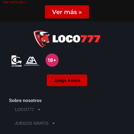
Ver artículo »
Ver más »
Juega Ahora
Sobre nosotros
LOCO777
JUEGOS GRATIS