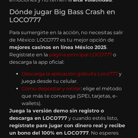
Dónde jugar Big Bass Crash en
LOCO777
Para sumergirte en la acción, no necesitas salir
de México: LOCO777 es tu mejor opción de
mejores casinos en línea México 2025
.
Regístrate en la
página principal LOCO777
o
descarga la app oficial:
Descarga la aplicación gratuita Loco777
y
juega desde tu celular.
Cómo depositar y retirar
: elige el método
que más te convenga (SPEI, tarjetas, e-
wallets).
Juega la versión demo sin registro o
descarga en LOCO777
y cuando estés listo,
regístrate para jugar con dinero real y recibe
un bono del 100% en LOCO777
. No esperes