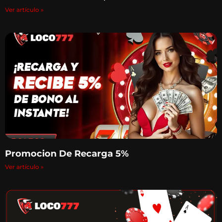
Ver artículo »
Promocion De Recarga 5%
Ver artículo »