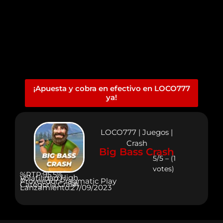
¡Apuesta y cobra en efectivo en LOCO777
ya!
LOCO777
|
Juegos
|
Crash
Big Bass Crash
5/5 – (1
votes)
95.5%
%RTP:
High
Volatilidad:
Pragmatic Play
Proveedor:
Crash
Categoría:
27/09/2023
Lanzamiento: