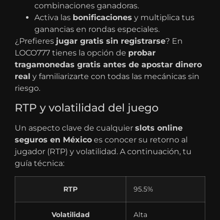
combinaciones ganadoras.
Activa las
bonificaciones
y multiplica tus
ganancias en rondas especiales.
¿Prefieres
jugar gratis sin registrarse
? En
LOCO777 tienes la opción de
probar
tragamonedas gratis antes de apostar dinero
real
y familiarizarte con todas las mecánicas sin
riesgo.
RTP y volatilidad del juego
Un aspecto clave de cualquier
slots online
seguros en México
es conocer su retorno al
jugador (RTP) y volatilidad. A continuación, tu
guía técnica:
RTP
95.5%
Volatilidad
Alta