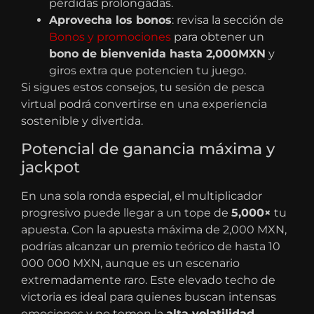
pérdidas prolongadas.
Aprovecha los bonos
: revisa la sección de
Bonos y promociones
para obtener un
bono de bienvenida hasta 2,000MXN
y
giros extra que potencien tu juego.
Si sigues estos consejos, tu sesión de pesca
virtual podrá convertirse en una experiencia
sostenible y divertida.
Potencial de ganancia máxima y
jackpot
En una sola ronda especial, el multiplicador
progresivo puede llegar a un tope de
5,000×
tu
apuesta. Con la apuesta máxima de 2,000 MXN,
podrías alcanzar un premio teórico de hasta 10
000 000 MXN, aunque es un escenario
extremadamente raro. Este elevado techo de
victoria es ideal para quienes buscan intensas
emociones y no temen la
alta volatilidad
.