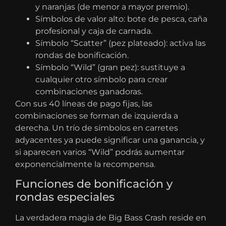
y naranjas (de menor a mayor premio).
Símbolos de valor alto: bote de pesca, caña
profesional y caja de carnada.
Símbolo “Scatter” (pez plateado): activa las
rondas de bonificación.
Símbolo “Wild” (gran pez): sustituye a
cualquier otro símbolo para crear
combinaciones ganadoras.
Con sus 40 líneas de pago fijas, las
combinaciones se forman de izquierda a
derecha. Un trío de símbolos en carretes
adyacentes ya puede significar una ganancia, y
si aparecen varios “Wild” podrás aumentar
exponencialmente la recompensa.
Funciones de bonificación y
rondas especiales
La verdadera magia de Big Bass Crash reside en