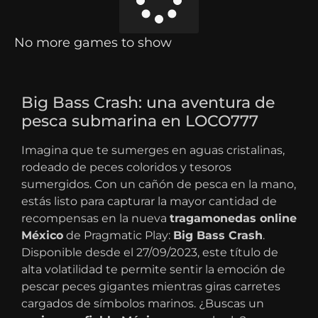
No more games to show
Big Bass Crash: una aventura de
pesca submarina en LOCO777
Imagina que te sumerges en aguas cristalinas,
rodeado de peces coloridos y tesoros
sumergidos. Con un cañón de pesca en la mano,
estás listo para capturar la mayor cantidad de
recompensas en la nueva
tragamonedas online
México
de Pragmatic Play:
Big Bass Crash
.
Disponible desde el 27/09/2023, este título de
alta volatilidad te permite sentir la emoción de
pescar peces gigantes mientras giras carretes
cargados de símbolos marinos. ¿Buscas un