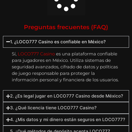
Preguntas frecuentes (FAQ)
1. ¿LOCO777 Casino es confiable en México?
Sí,
LOCO777 Casino
es una plataforma confiable
para jugadores en México. Utiliza sistemas de
seguridad avanzados, cifrado de datos y políticas
de juego responsable para proteger la
información personal y financiera de los usuarios.
2. ¿Es legal jugar en LOCO777 Casino desde México?
3. ¿Qué licencia tiene LOCO777 Casino?
4. ¿Mis datos y mi dinero están seguros en LOCO777?
5. ¿Qué métodos de depósito acepta LOCO777