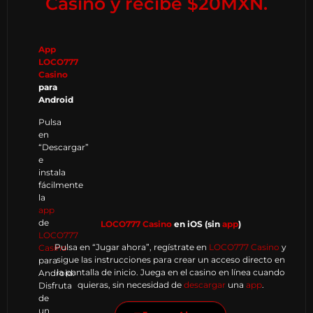
Casino y recibe $20MXN.
App
LOCO777
Casino
para
Android
Pulsa
en
“Descargar”
e
instala
fácilmente
la
app
de
LOCO777 Casino
en iOS (sin
app
)
LOCO777
Pulsa en “Jugar ahora”, regístrate en
LOCO777 Casino
y
Casino
sigue las instrucciones para crear un acceso directo en
para
la pantalla de inicio. Juega en el casino en línea cuando
Android.
quieras, sin necesidad de
descargar
una
app
.
Disfruta
de
un