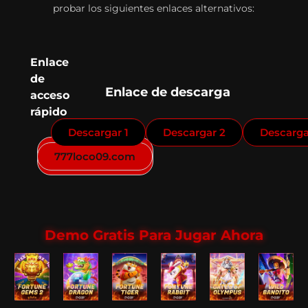
probar los siguientes enlaces alternativos:
Enlace
de
Enlace de descarga
acceso
rápido
Descargar 1
Descargar 2
Descarga
777loco08.com
777loco08.com
777loco01.com
777loco06.com
777loco07.com
777loco09.com
- 2
Demo Gratis Para Jugar Ahora