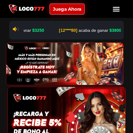
Juega Ahora
[12****80]
acaba de ganar
$3800
[12****58]
acaba de g
❮
❯