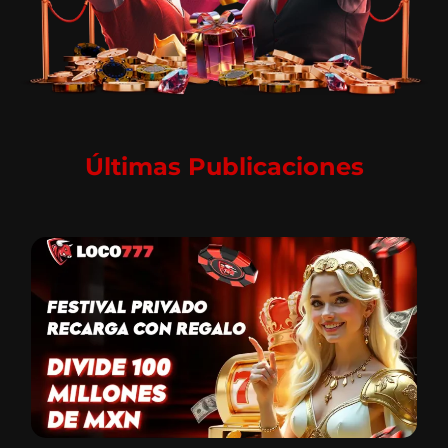
Últimas Publicaciones