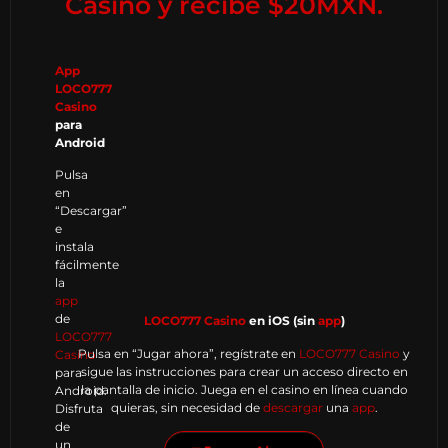
Casino y recibe $20MXN.
App
LOCO777
Casino
para
Android
Pulsa
en
“Descargar”
e
instala
fácilmente
la
app
de
LOCO777 Casino
en iOS (sin
app
)
LOCO777
Pulsa en “Jugar ahora”, regístrate en
LOCO777 Casino
y
Casino
sigue las instrucciones para crear un acceso directo en
para
la pantalla de inicio. Juega en el casino en línea cuando
Android.
quieras, sin necesidad de
descargar
una
app
.
Disfruta
de
un