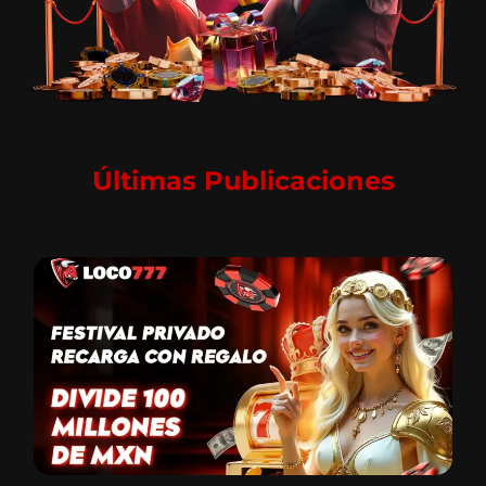
Últimas Publicaciones