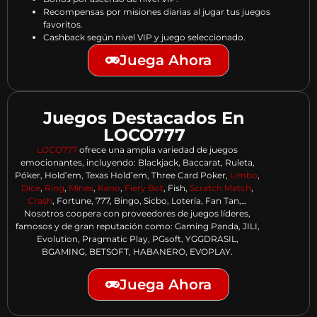
Recompensas por misiones diarias al jugar tus juegos
favoritos.
Cashback según nivel VIP y juego seleccionado.
Juega Ahora
Juegos Destacados En
LOCO777
LOCO777
ofrece una amplia variedad de juegos
emocionantes, incluyendo: Blackjack, Baccarat, Ruleta,
Póker, Hold’em, Texas Hold’em, Three Card Poker,
Limbo
,
Dice
,
Ring
,
Mines
,
Keno
,
Fiery Bot
, Fish,
Scratch Match
,
Crash
, Fortune, 777, Bingo, Sicbo, Lotería, Fan Tan,…
Nosotros coopera con proveedores de juegos líderes,
famosos y de gran reputación como: Gaming Panda, JILI,
Evolution, Pragmatic Play, PGsoft, YGGDRASIL,
BGAMING, BETSOFT, HABANERO, EVOPLAY.
Juega Ahora