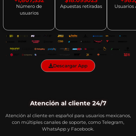
Número de
Apuestas retiradas
Usuarios 
usuarios
Descargar App
Atención al cliente 24/7
Atención al cliente en español para usuarios mexicanos,
con múltiples canales de soporte, como Telegram,
WhatsApp y Facebook.