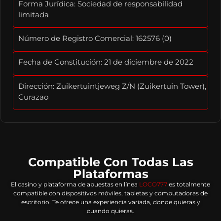
Forma Jurídica: Sociedad de responsabilidad
limitada
Número de Registro Comercial: 162576 (0)
Fecha de Constitución: 21 de diciembre de 2022
Dirección: Zuikertuintjeweg Z/N (Zuikertuin Tower),
Curazao
Compatible Con Todas Las
Plataformas
El casino y plataforma de apuestas en línea
LOCO777
es totalmente
compatible con dispositivos móviles, tabletas y computadoras de
escritorio. Te ofrece una experiencia variada, donde quieras y
cuando quieras.