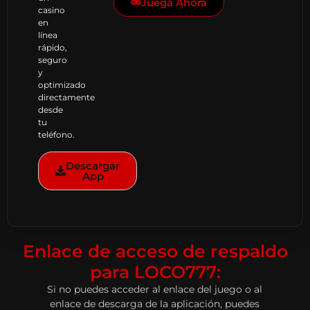
Juega Ahora
casino
en
línea
rápido,
seguro
y
optimizado
directamente
desde
tu
teléfono.
Descargar
App
Enlace de acceso de respaldo
para LOCO777:
Si no puedes acceder al enlace del juego o al
enlace de descarga de la aplicación, puedes