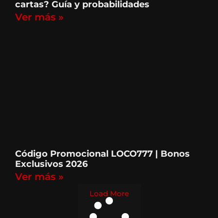
cartas? Guía y probabilidades
Ver más »
Código Promocional LOCO777 | Bonos
Exclusivos 2026
Ver más »
Load More