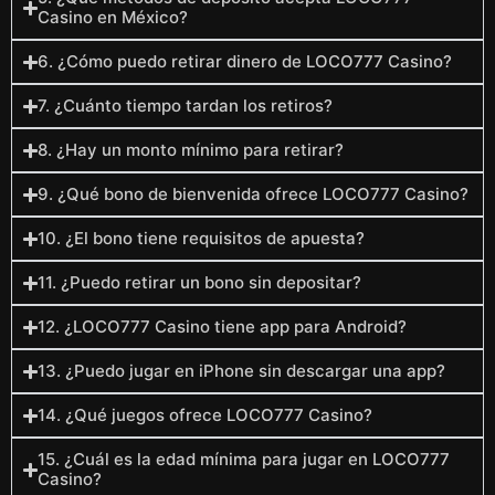
Casino en México?
6. ¿Cómo puedo retirar dinero de LOCO777 Casino?
7. ¿Cuánto tiempo tardan los retiros?
8. ¿Hay un monto mínimo para retirar?
9. ¿Qué bono de bienvenida ofrece LOCO777 Casino?
10. ¿El bono tiene requisitos de apuesta?
11. ¿Puedo retirar un bono sin depositar?
12. ¿LOCO777 Casino tiene app para Android?
13. ¿Puedo jugar en iPhone sin descargar una app?
14. ¿Qué juegos ofrece LOCO777 Casino?
15. ¿Cuál es la edad mínima para jugar en LOCO777
Casino?