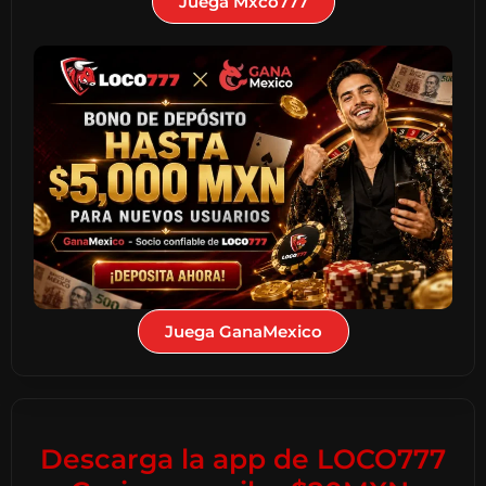
Juega Mxco777
Juega GanaMexico
Descarga la app de LOCO777