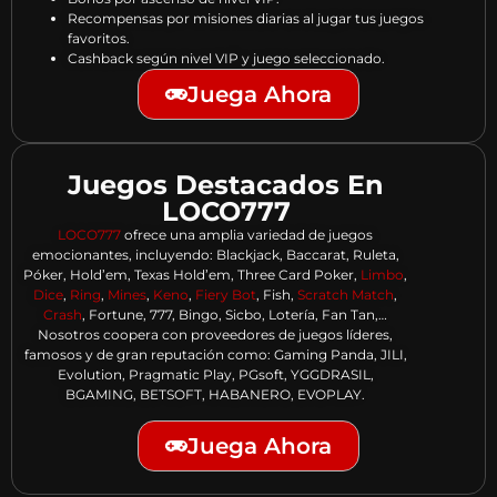
Recompensas por misiones diarias al jugar tus juegos
favoritos.
Cashback según nivel VIP y juego seleccionado.
Juega Ahora
Juegos Destacados En
LOCO777
LOCO777
ofrece una amplia variedad de juegos
emocionantes, incluyendo: Blackjack, Baccarat, Ruleta,
Póker, Hold’em, Texas Hold’em, Three Card Poker,
Limbo
,
Dice
,
Ring
,
Mines
,
Keno
,
Fiery Bot
, Fish,
Scratch Match
,
Crash
, Fortune, 777, Bingo, Sicbo, Lotería, Fan Tan,…
Nosotros coopera con proveedores de juegos líderes,
famosos y de gran reputación como: Gaming Panda, JILI,
Evolution, Pragmatic Play, PGsoft, YGGDRASIL,
BGAMING, BETSOFT, HABANERO, EVOPLAY.
Juega Ahora