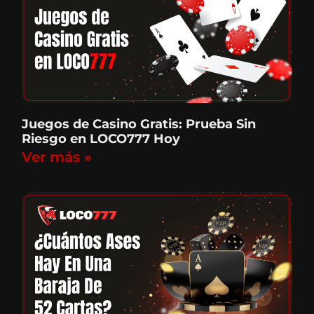
Juegos de Casino Gratis: Prueba Sin
Riesgo en LOCO777 Hoy
Ver más »