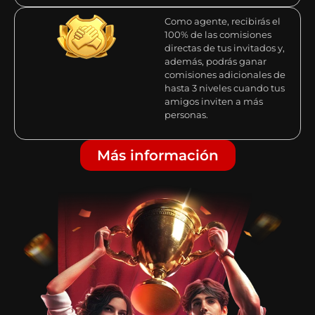
Como agente, recibirás el
100% de las comisiones
directas de tus invitados y,
además, podrás ganar
comisiones adicionales de
hasta 3 niveles cuando tus
amigos inviten a más
personas.
Más información