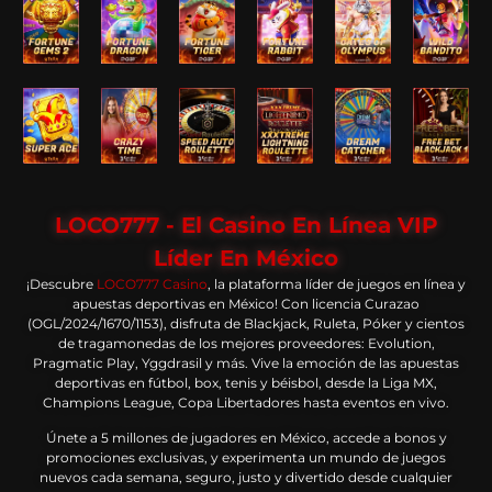
LOCO777 - El Casino En Línea VIP
Líder En México
¡Descubre
LOCO777 Casino
, la plataforma líder de juegos en línea y
apuestas deportivas en México! Con licencia Curazao
(OGL/2024/1670/1153), disfruta de Blackjack, Ruleta, Póker y cientos
de tragamonedas de los mejores proveedores: Evolution,
Pragmatic Play, Yggdrasil y más. Vive la emoción de las apuestas
deportivas en fútbol, box, tenis y béisbol, desde la Liga MX,
Champions League, Copa Libertadores hasta eventos en vivo.
Únete a 5 millones de jugadores en México, accede a bonos y
promociones exclusivas, y experimenta un mundo de juegos
nuevos cada semana, seguro, justo y divertido desde cualquier