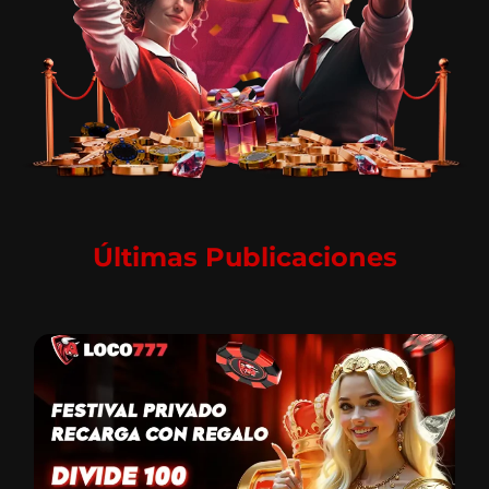
Últimas Publicaciones