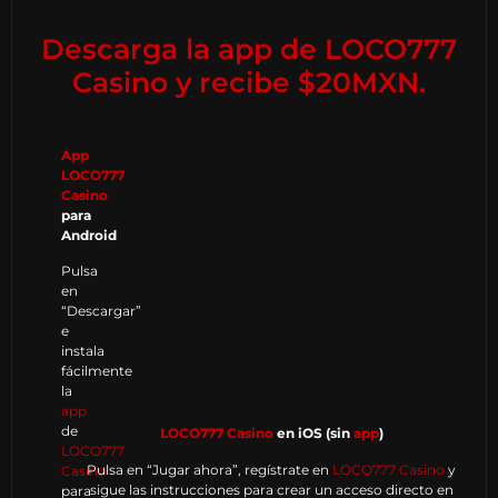
Descarga la app de LOCO777
Casino y recibe $20MXN.
App
LOCO777
Casino
para
Android
Pulsa
en
“Descargar”
e
instala
fácilmente
la
app
de
LOCO777 Casino
en iOS (sin
app
)
LOCO777
Pulsa en “Jugar ahora”, regístrate en
LOCO777 Casino
y
Casino
sigue las instrucciones para crear un acceso directo en
para