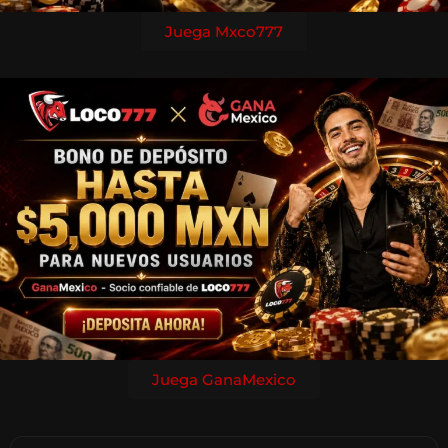
Juega Mxco777
Juega GanaMexico