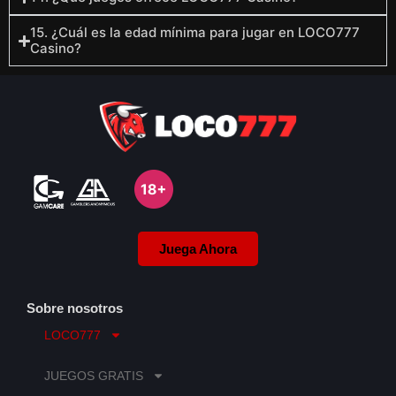
15. ¿Cuál es la edad mínima para jugar en LOCO777
Casino?
Juega Ahora
Sobre nosotros
LOCO777
JUEGOS GRATIS