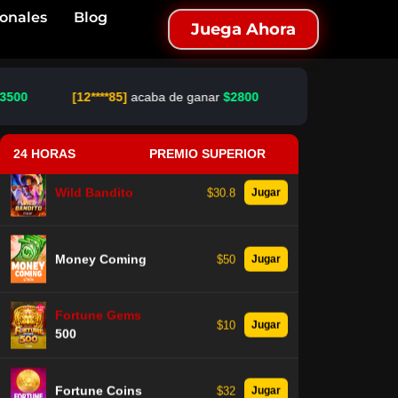
onales
Blog
Juega Ahora
de ganar
$2800
[12****31]
acaba de ganar
$350
[12****1
24 HORAS
PREMIO SUPERIOR
Fortune Gems
2
$96
Jugar
Fortune Dragon
$100
Jugar
Fortune Tiger
$31.2
Jugar
Fortune Rabbit
$40
Jugar