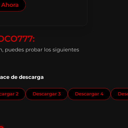
 Ahora
LOCO777:
n, puedes probar los siguientes
lace de descarga
cargar 2
Descargar 3
Descargar 4
Desc
a