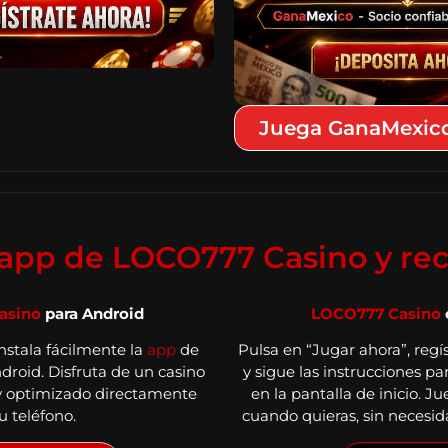
Juega GanaMexic
 app de LOCO777 Casino y re
asino
para Android
LOCO777 Casino
nstala fácilmente la
app
de
Pulsa en “Jugar ahora”, regí
droid. Disfruta de un casino
y sigue las instrucciones pa
 y optimizado directamente
en la pantalla de inicio. J
u teléfono.
cuando quieras, sin necesi