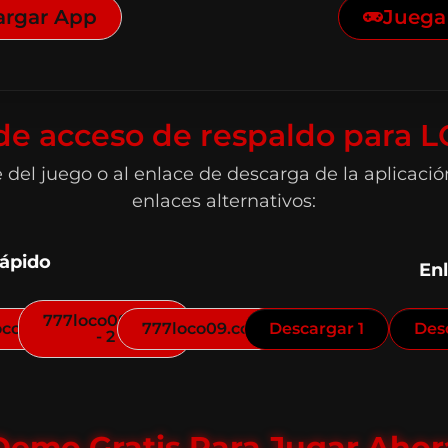
argar App
Juega
de acceso de respaldo para 
 del juego o al enlace de descarga de la aplicació
enlaces alternativos:
rápido
En
777loco08.com
oco07.com
777loco09.com
Descargar 1
Des
- 2
Demo Gratis Para Jugar Ahor