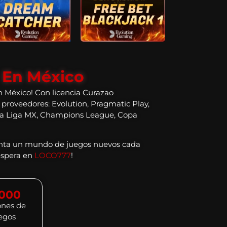
r En México
en México! Con licencia Curazao
 proveedores: Evolution, Pragmatic Play,
de la Liga MX, Champions League, Copa
menta un mundo de juegos nuevos cada
 espera en
LOCO777
!
,000
nes de
egos