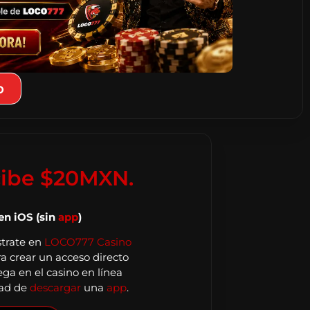
Lucky Jaguara
$104
Jugar
o
cibe $20MXN.
en iOS (sin
app
)
strate en
LOCO777 Casino
ra crear un acceso directo
uega en el casino en línea
dad de
descargar
una
app
.