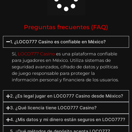
Preguntas frecuentes (FAQ)
1. ¿LOCO777 Casino es confiable en México?
Sí,
LOCO777 Casino
es una plataforma confiable
para jugadores en México. Utiliza sistemas de
seguridad avanzados, cifrado de datos y políticas
de juego responsable para proteger la
información personal y financiera de los usuarios.
2. ¿Es legal jugar en LOCO777 Casino desde México?
3. ¿Qué licencia tiene LOCO777 Casino?
4. ¿Mis datos y mi dinero están seguros en LOCO777?
5. ¿Qué métodos de depósito acepta LOCO777