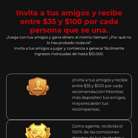
Invita a tus amigos y recibe
entre $35 y $100 por cada
persona que se una.
¡Juega con tus amigos y gana dinero al mismo tiempo! ¿Por qué no
lo has probado todavía?
Invita a tus amigos a jugar y comienza a generar fácilmente
ingresos mensuales de hasta $10,000.
¡Invita a tus amigos y recibe
entre $35 y $100 por cada
recomendación! Mientras
más depositen tus amigos,
mayores serán tus
recompensas.
Como agente, recibirás el
100% de las comisiones
directas de tus invitados y,