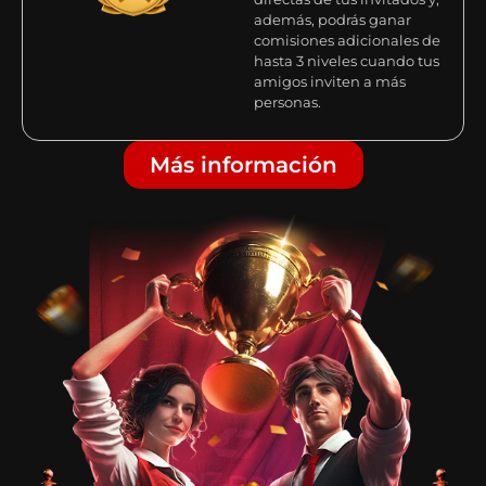
además, podrás ganar
comisiones adicionales de
hasta 3 niveles cuando tus
amigos inviten a más
personas.
Más información