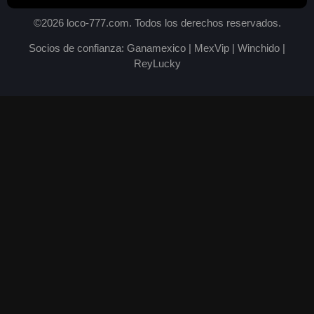
©2026
loco-777.com
. Todos los derechos reservados.
Socios de confianza:
Ganamexico | MexVip | Winchido |
ReyLucky