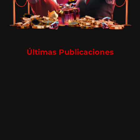
Últimas Publicaciones