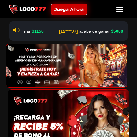
Juega Ahora
0
[12****97]
acaba de ganar
$5000
[12****46]
acaba de 
❮
❯