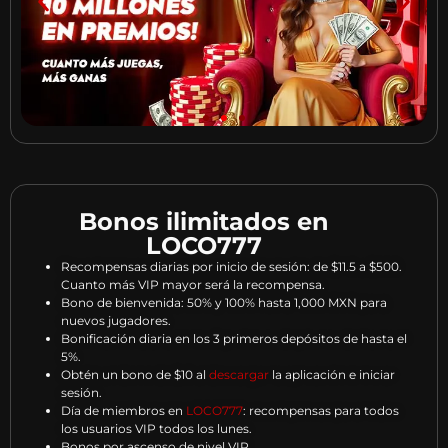
Bonos ilimitados en
LOCO777
Recompensas diarias por inicio de sesión: de $11.5 a $500.
Cuanto más VIP mayor será la recompensa.
Bono de bienvenida: 50% y 100% hasta 1,000 MXN para
nuevos jugadores.
Bonificación diaria en los 3 primeros depósitos de hasta el
5%.
Obtén un bono de $10 al
descargar
la aplicación e iniciar
sesión.
Día de miembros en
LOCO777
: recompensas para todos
los usuarios VIP todos los lunes.
Bonos por ascenso de nivel VIP.