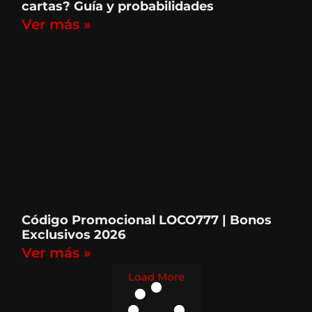
cartas? Guía y probabilidades
Ver más »
Código Promocional LOCO777 | Bonos
Exclusivos 2026
Ver más »
Load More