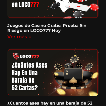
Juegos de Casino Gratis: Prueba Sin
Riesgo en LOCO777 Hoy
Ver más »
¿Cuantos ases hay en una baraja de 52