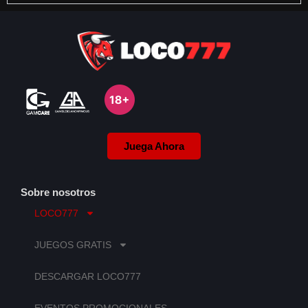
Juega Ahora
Sobre nosotros
LOCO777
JUEGOS GRATIS
DESCARGAR LOCO777
EVENTOS PROMOCIONALES