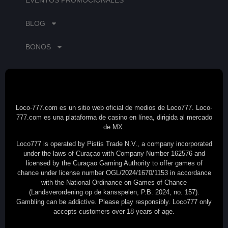
BLOG
BONOS
Loco-777.com es un sitio web oficial de medios de Loco777. Loco-
777.com es una plataforma de casino en línea, dirigida al mercado
de MX.
Loco777 is operated by Pistis Trade N.V., a company incorporated
under the laws of Curaçao with Company Number 162576 and
licensed by the Curaçao Gaming Authority to offer games of
chance under license number OGL/2024/1670/1153 in accordance
with the National Ordinance on Games of Chance
(Landsverordening op de kansspelen, P.B. 2024, no. 157).
Gambling can be addictive. Please play responsibly. Loco777 only
accepts customers over 18 years of age.