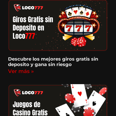
Descubre los mejores giros gratis sin
deposito y gana sin riesgo
Ver más »