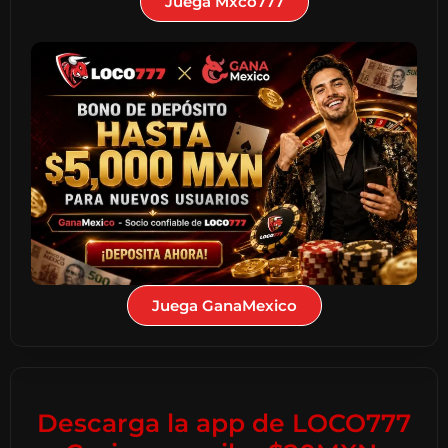
Juega Mxco777
Juega GanaMexico
Descarga la app de LOCO777