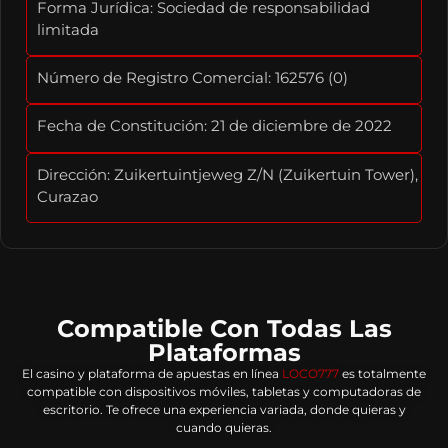
Forma Jurídica: Sociedad de responsabilidad
limitada
Número de Registro Comercial: 162576 (0)
Fecha de Constitución: 21 de diciembre de 2022
Dirección: Zuikertuintjeweg Z/N (Zuikertuin Tower),
Curazao
Compatible Con Todas Las
Plataformas
El casino y plataforma de apuestas en línea
LOCO777
es totalmente
compatible con dispositivos móviles, tabletas y computadoras de
escritorio. Te ofrece una experiencia variada, donde quieras y
cuando quieras.