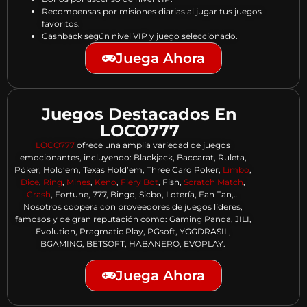
Recompensas por misiones diarias al jugar tus juegos
favoritos.
Cashback según nivel VIP y juego seleccionado.
Juega Ahora
Juegos Destacados En
LOCO777
LOCO777
ofrece una amplia variedad de juegos
emocionantes, incluyendo: Blackjack, Baccarat, Ruleta,
Póker, Hold’em, Texas Hold’em, Three Card Poker,
Limbo
,
Dice
,
Ring
,
Mines
,
Keno
,
Fiery Bot
, Fish,
Scratch Match
,
Crash
, Fortune, 777, Bingo, Sicbo, Lotería, Fan Tan,…
Nosotros coopera con proveedores de juegos líderes,
famosos y de gran reputación como: Gaming Panda, JILI,
Evolution, Pragmatic Play, PGsoft, YGGDRASIL,
BGAMING, BETSOFT, HABANERO, EVOPLAY.
Juega Ahora