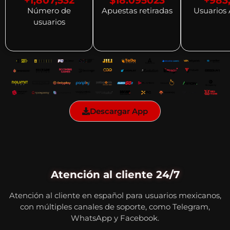
Número de
Apuestas retiradas
Usuarios 
usuarios
Descargar App
Atención al cliente 24/7
Atención al cliente en español para usuarios mexicanos,
con múltiples canales de soporte, como Telegram,
WhatsApp y Facebook.