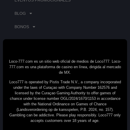
BLOG
BONOS
Loco-777.com es un sitio web oficial de medios de Loco777. Loco-
777.com es una plataforma de casino en línea, dirigida al mercado
de MX.
Loco777 is operated by Pistis Trade N.V., a company incorporated
under the laws of Curaçao with Company Number 162576 and
licensed by the Curaçao Gaming Authority to offer games of
chance under license number OGL/2024/1670/1153 in accordance
with the National Ordinance on Games of Chance
(Landsverordening op de kansspelen, P.B. 2024, no. 157).
Gambling can be addictive. Please play responsibly. Loco777 only
accepts customers over 18 years of age.