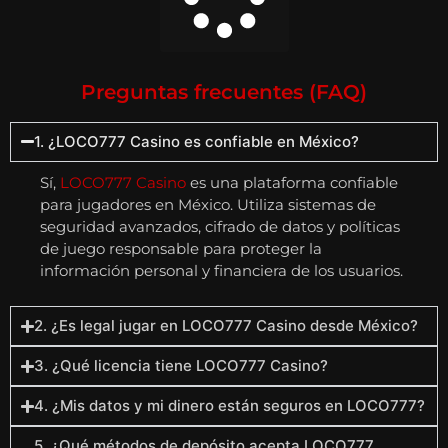
Preguntas frecuentes (FAQ)
1. ¿LOCO777 Casino es confiable en México?
Sí,
LOCO777 Casino
es una plataforma confiable
para jugadores en México. Utiliza sistemas de
seguridad avanzados, cifrado de datos y políticas
de juego responsable para proteger la
información personal y financiera de los usuarios.
2. ¿Es legal jugar en LOCO777 Casino desde México?
3. ¿Qué licencia tiene LOCO777 Casino?
4. ¿Mis datos y mi dinero están seguros en LOCO777?
5. ¿Qué métodos de depósito acepta LOCO777