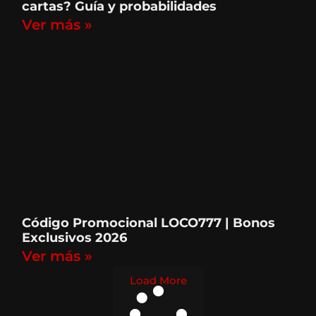
cartas? Guía y probabilidades
Ver más »
Código Promocional LOCO777 | Bonos
Exclusivos 2026
Ver más »
Load More