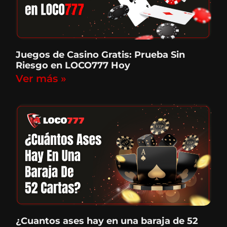
Juegos de Casino Gratis: Prueba Sin
Riesgo en LOCO777 Hoy
Ver más »
¿Cuantos ases hay en una baraja de 52