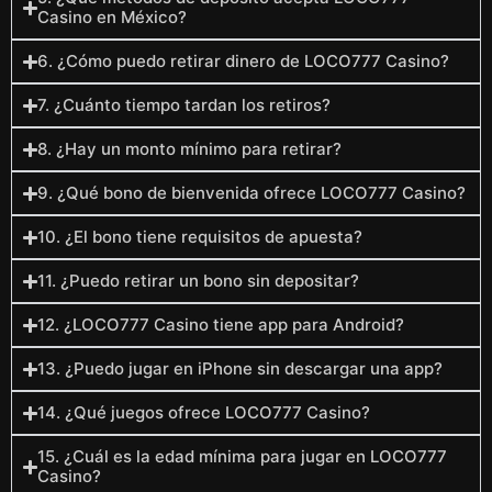
Casino en México?
6. ¿Cómo puedo retirar dinero de LOCO777 Casino?
7. ¿Cuánto tiempo tardan los retiros?
8. ¿Hay un monto mínimo para retirar?
9. ¿Qué bono de bienvenida ofrece LOCO777 Casino?
10. ¿El bono tiene requisitos de apuesta?
11. ¿Puedo retirar un bono sin depositar?
12. ¿LOCO777 Casino tiene app para Android?
13. ¿Puedo jugar en iPhone sin descargar una app?
14. ¿Qué juegos ofrece LOCO777 Casino?
15. ¿Cuál es la edad mínima para jugar en LOCO777
Casino?