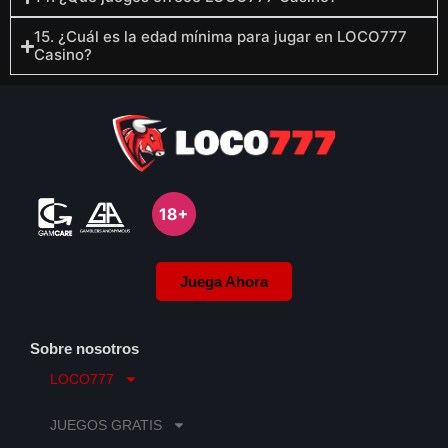
15. ¿Cuál es la edad mínima para jugar en LOCO777
Casino?
Juega Ahora
Sobre nosotros
LOCO777
JUEGOS GRATIS