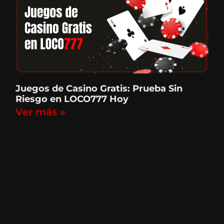
Juegos de Casino Gratis: Prueba Sin
Riesgo en LOCO777 Hoy
Ver más »