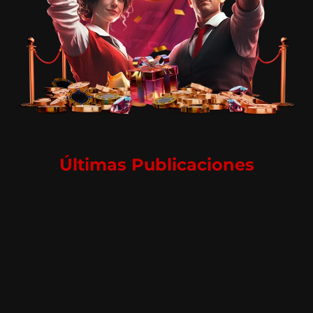
Últimas Publicaciones