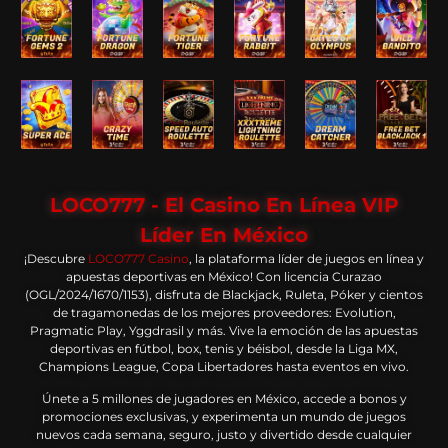
LOCO777 - El Casino En Línea VIP
Líder En México
¡Descubre
LOCO777 Casino
, la plataforma líder de juegos en línea y
apuestas deportivas en México! Con licencia Curazao
(OGL/2024/1670/1153), disfruta de Blackjack, Ruleta, Póker y cientos
de tragamonedas de los mejores proveedores: Evolution,
Pragmatic Play, Yggdrasil y más. Vive la emoción de las apuestas
deportivas en fútbol, box, tenis y béisbol, desde la Liga MX,
Champions League, Copa Libertadores hasta eventos en vivo.
Únete a 5 millones de jugadores en México, accede a bonos y
promociones exclusivas, y experimenta un mundo de juegos
nuevos cada semana, seguro, justo y divertido desde cualquier