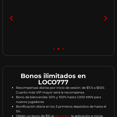
Bonos ilimitados en
LOCO777
Recompensas diarias por inicio de sesión: de $11.5 a $500.
Cuanto más VIP mayor será la recompensa.
Bono de bienvenida: 50% y 100% hasta 1,000 MXN para
nuevos jugadores.
Bonificación diaria en los 3 primeros depósitos de hasta el
5%.
Obtén un bono de $10 al
descargar
la aplicación e iniciar