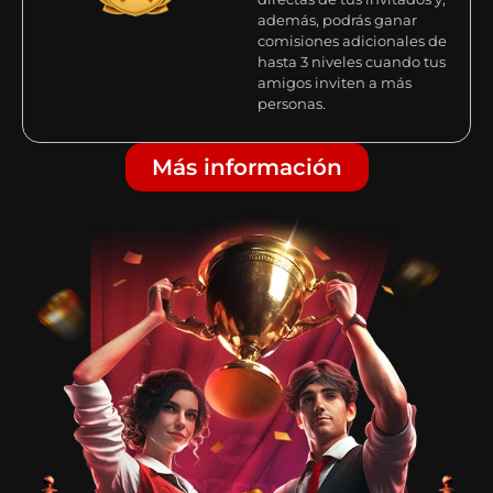
además, podrás ganar
comisiones adicionales de
hasta 3 niveles cuando tus
amigos inviten a más
personas.
Más información