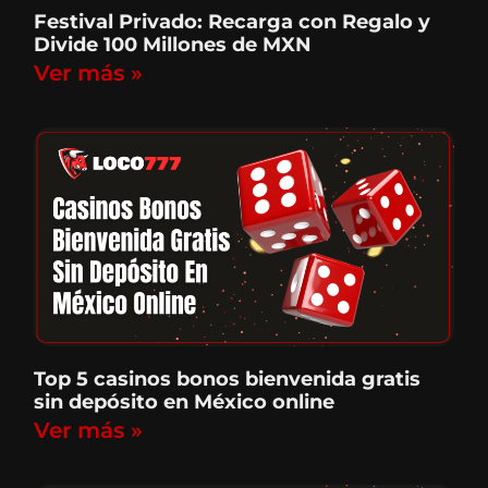
Festival Privado: Recarga con Regalo y
Divide 100 Millones de MXN
Ver más »
Top 5 casinos bonos bienvenida gratis
sin depósito en México online
Ver más »