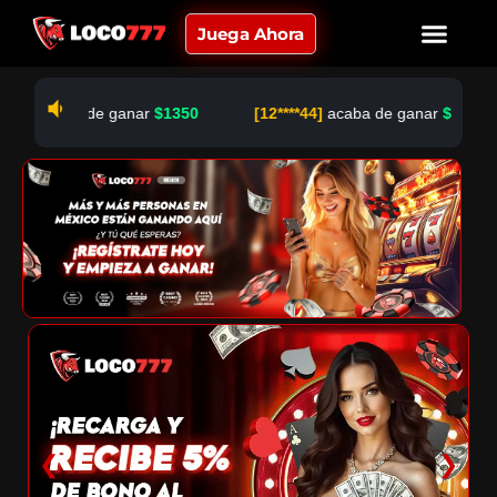
Juega Ahora
1350
[12****44]
acaba de ganar
$550
[12****39]
acaba d
❮
❯