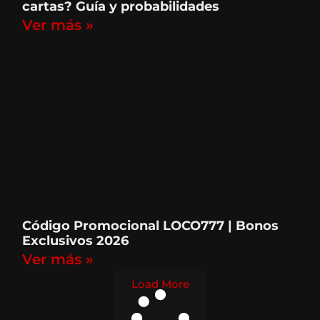
cartas? Guía y probabilidades
Ver más »
Código Promocional LOCO777 | Bonos
Exclusivos 2026
Ver más »
Load More