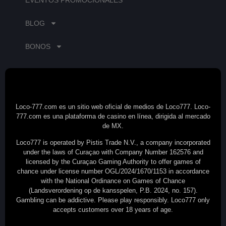
BLOG
BONOS
Loco-777.com es un sitio web oficial de medios de Loco777. Loco-
777.com es una plataforma de casino en línea, dirigida al mercado
de MX.
Loco777 is operated by Pistis Trade N.V., a company incorporated
under the laws of Curaçao with Company Number 162576 and
licensed by the Curaçao Gaming Authority to offer games of
chance under license number OGL/2024/1670/1153 in accordance
with the National Ordinance on Games of Chance
(Landsverordening op de kansspelen, P.B. 2024, no. 157).
Gambling can be addictive. Please play responsibly. Loco777 only
accepts customers over 18 years of age.