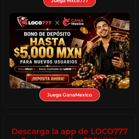
Juega Mxco777
Juega GanaMexico
Descarga la app de LOCO777