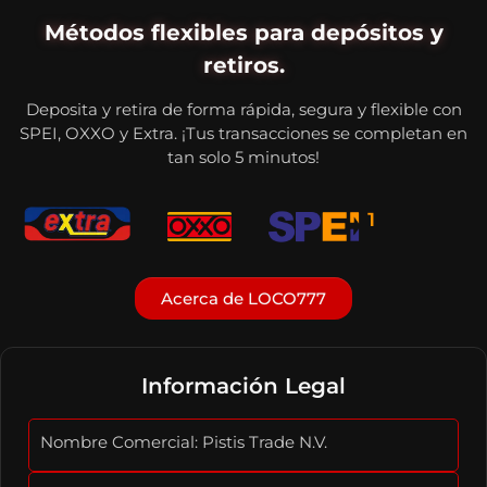
Métodos flexibles para depósitos y
retiros.
Deposita y retira de forma rápida, segura y flexible con
SPEI, OXXO y Extra. ¡Tus transacciones se completan en
tan solo 5 minutos!
Acerca de LOCO777
Información Legal
Nombre Comercial: Pistis Trade N.V.