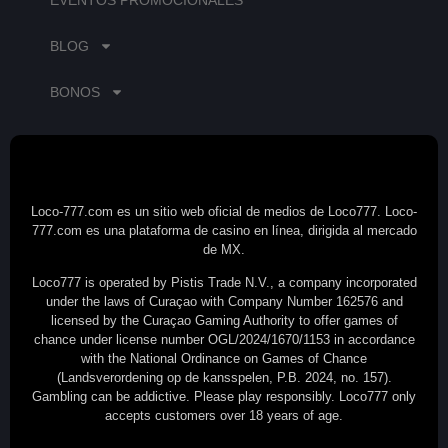
BLOG
BONOS
Loco-777.com es un sitio web oficial de medios de Loco777. Loco-
777.com es una plataforma de casino en línea, dirigida al mercado
de MX.
Loco777 is operated by Pistis Trade N.V., a company incorporated
under the laws of Curaçao with Company Number 162576 and
licensed by the Curaçao Gaming Authority to offer games of
chance under license number OGL/2024/1670/1153 in accordance
with the National Ordinance on Games of Chance
(Landsverordening op de kansspelen, P.B. 2024, no. 157).
Gambling can be addictive. Please play responsibly. Loco777 only
accepts customers over 18 years of age.