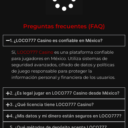
Preguntas frecuentes (FAQ)
1. ¿LOCO777 Casino es confiable en México?
Sí,
LOCO777 Casino
es una plataforma confiable
para jugadores en México. Utiliza sistemas de
seguridad avanzados, cifrado de datos y políticas
de juego responsable para proteger la
información personal y financiera de los usuarios.
2. ¿Es legal jugar en LOCO777 Casino desde México?
3. ¿Qué licencia tiene LOCO777 Casino?
4. ¿Mis datos y mi dinero están seguros en LOCO777?
5. ¿Qué métodos de depósito acepta LOCO777