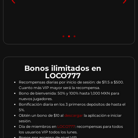
Bonos ilimitados en
LOCO777
Recompensas diarias por inicio de sesión: de $11.5 a $500.
Cuanto más VIP mayor será la recompensa.
Bono de bienvenida: 50% y 100% hasta 1,000 MXN para
nuevos jugadores.
Bonificación diaria en los 3 primeros depósitos de hasta el
5%.
Obtén un bono de $10 al
descargar
la aplicación e iniciar
sesión.
Día de miembros en
LOCO777
: recompensas para todos
los usuarios VIP todos los lunes.
Bonos por ascenso de nivel VIP.