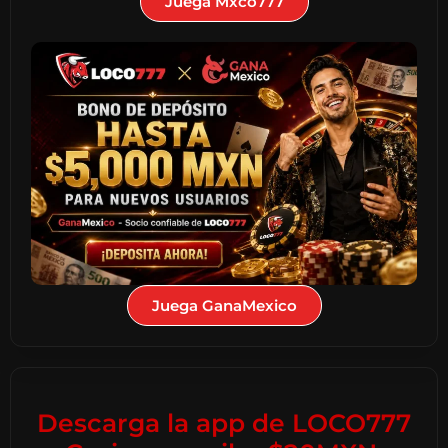
Juega Mxco777
Juega GanaMexico
Descarga la app de LOCO777