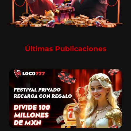
Últimas Publicaciones