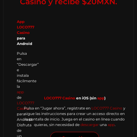
Casino y recibe $20MXN.
App
LOCO777
Casino
para
Android
Pulsa
en
“Descargar”
e
instala
fácilmente
la
app
de
LOCO777 Casino
en iOS (sin
app
)
LOCO777
Pulsa en “Jugar ahora”, regístrate en
LOCO777 Casino
y
Casino
sigue las instrucciones para crear un acceso directo en
para
la pantalla de inicio. Juega en el casino en línea cuando
Android.
quieras, sin necesidad de
descargar
una
app
.
Disfruta
de
un